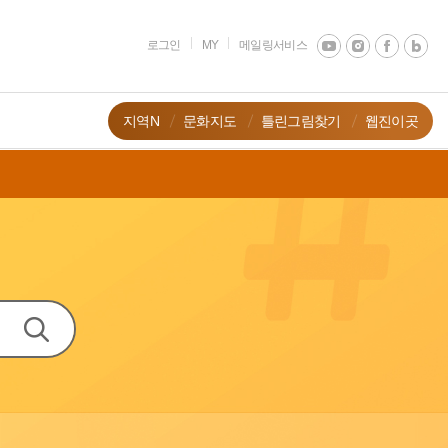
로그인
MY
메일링서비스
지역N
문화지도
틀린그림찾기
웹진이곳