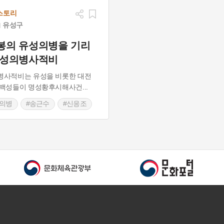
스토리
유성구
봉의 유성의병을 기리
유성의병사적비
병사적비는 유성을 비롯한 대전
 백성들이 명성황후시해사건
...
미의병
#송근수
#신응조
성의병