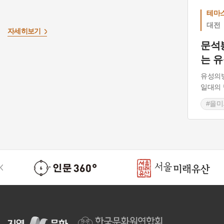
테마
대전
자세히보기
문석
는 
유성의
일대의
#을
#유