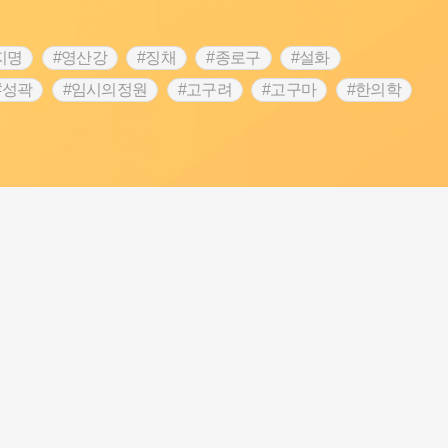
지명
#영산강
#징채
#종로구
#설화
#성곽
#임시의정원
#고구려
#고구마
#한의학
 가게
#어린이역사콘텐츠
#백년가게
#조선역사
#온라인 생활사박물관
#강동구
#제주도설화
립선언
#온달
#문화유산
#노원구
#마을
#블루리본
#대한민국임시정부
#염전
#항일투쟁
#남자현