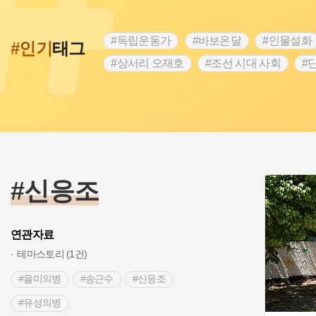
#독립운동가
#바보온달
#인물설화
#인기
태그
#상서리 오재호
#조선 시대 사회
#
#강진
#인천
#외성
#허준
#
#대한애국부인회
#아차산성
#빵지
#여성독립운동가
#조선시대 문신
#
#전설
#박물관
#경기도설화
#
#용인의 전설
#끈기
#산성
#동
#신응조
연관자료
테마스토리 (1건)
#을미의병
#송근수
#신응조
#유성의병