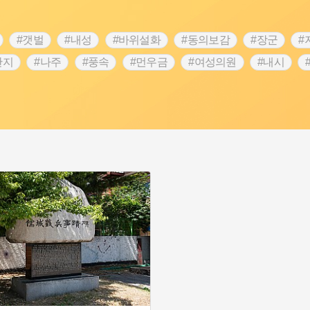
#갯벌
#내성
#바위설화
#동의보감
#장군
#
단지
#나주
#풍속
#먼우금
#여성의원
#내시
농업
#지역의 설화
#낙성대
#황해도
#지역의 오래된
순례
#왕건
#전라남도 지명유래
#목민관
#강감찬
3.1운동
#애민
#김마리아
#여성 독립운동가
#28독
강서구
#공예품
#원호원두표묘역
#용인
#지명유래
화
#생활용품
#의병활동
#영산포
#수령
#부산