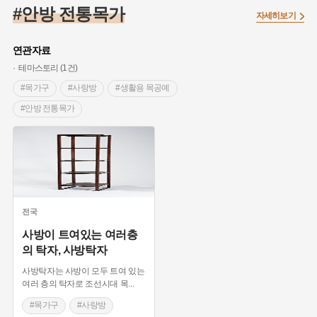
#끈기
#종로구
#항일투쟁
#강서구
#염전
#고구마
#안방 전통목가
자세히보기
#갯벌
#강감찬
#수령
#설화
#3.1운동
#남자현
#대한민국임시정부
#대한애국부인회
#강동구
#마을
연관자료
#조선역사
#성곽
#용인의 전설
#낙성대
#먼우금
테마스토리 (1건)
#김마리아
#박물관
#바보온달
#나주
#애민
#목가구
#사랑방
#생활용 목공예
#생활용품
#장군
#조선시대 문신
#백년가게
#블루리본
#안방 전통목가
#경기도설화
#임시의정원
#영산강
#문화유산
#황해도
#강진
#부산
#풍속
#의병활동
#빵지순례
#지역의 설화
#동의보감
#28독립선언
#지명유래
#여성 독립운동가
#영산포
#전설
#징채
#독립운동가
#동화
#공예품
#농업
#단지
#온라인 생활사박물관
전국
#온달
#여성독립운동가
#고구려
#산성
#한의학
사방이 트여있는 여러층
의 탁자, 사방탁자
#외성
#용인
#여성의원
#왕건
사방탁자는 사방이 모두 트여 있는
여러 층의 탁자로 조선시대 목
...
#목가구
#사랑방