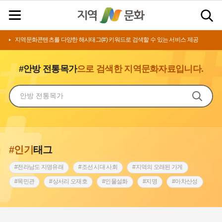
지역문화콘텐츠를 다양한 해시태그(#) 키워드로 검색할 수 있는 서비스 제공
#안방 전통목가
으로 검색한 지역문화자료입니다.
#인기
태그
#전라남도 지명유래
#조선 시대 사회
#지역의 오래된 가게
#목민관
#상서리 오재호
#인물설화
#지명
#아차산성
#허준
#바위설화
#원호원두표묘역
#노원구
#제주도설화
#내시
#어린이역사콘텐츠
#내성
#인천