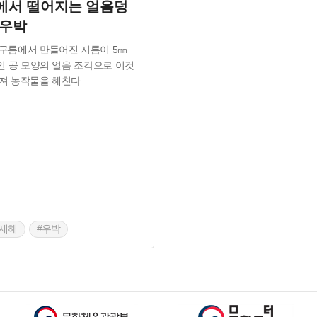
에서 떨어지는 얼음덩
 우박
구름에서 만들어진 지름이 5㎜
m인 공 모양의 얼음 조각으로 이것
져 농작물을 해친다
연재해
#우박
음덩어리