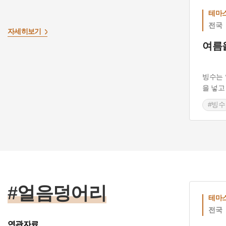
테마
전국
자세히보기
여름
빙수는 
을 넣고
#빙수
#얼음덩어리
테마
전국
연관자료