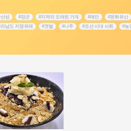
차산성
#장군
#지역의 오래된 가게
#애민
#문화유산
전라남도 지명유래
#갯벌
#나주
#조선 시대 사회
#농
#지명유래
#여성독립운동가
#항일투쟁
#원호원두표묘
#인물설화
#대한애국부인회
#생활용품
#고구마
#여성 독립운동가
#지역의 설화
#성곽
#어린이역사
시정부
#강서구
#마을
#종로구
#노원구
#부산
#동화
#임시의정원
#황해도
#산성
#박물관
#공