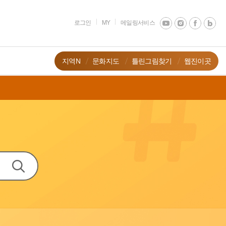
로그인
MY
메일링서비스
지역N
문화지도
틀린그림찾기
웹진이곳