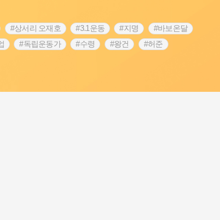
#상서리 오재호
#3.1운동
#지명
#바보온달
업
#독립운동가
#수령
#왕건
#허준
역
#목민관
#백년가게
#온라인 생활사박물관
#김마리아
#바위설화
#인천
#강감찬
#강진
콘텐츠
#내시
#내성
#먼우금
#징채
#염전
#끈기
#용인의 전설
#여성의원
#풍속
예품
#영산포