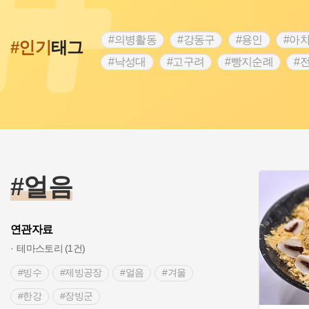
#의병활동
#강동구
#용인
#아
#인기
태그
#낙성대
#고구려
#빵지순례
#
#28독립선언
#온달
#조선역사
#외성
#동의보감
#단지
#설화
#블루리본
#전설
#조선시대 문신
#제주도설화
#영산강
#대한민국임
#경기도설화
#남자현
#한의학
#얼음
연관자료
테마스토리 (1건)
#빙수
#제빙공장
#얼음
#겨울
#한강
#장빙군