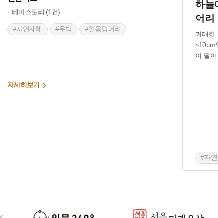
하늘
테마스토리 (1건)
어리
#자연재해
#우박
#얼음덩어리
거대한 
~10c
이 떨어
자세히보기
#자
#얼