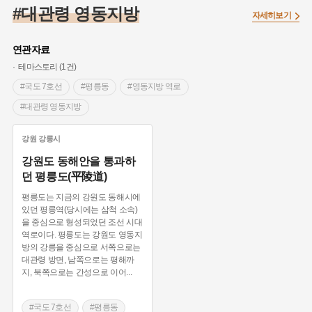
#끈기
#종로구
#항일투쟁
#강서구
#염전
#고구마
#대관령 영동지방
자세히보기
#갯벌
#강감찬
#수령
#설화
#3.1운동
#남자현
#대한민국임시정부
#대한애국부인회
#강동구
#마을
연관자료
#조선역사
#성곽
#용인의 전설
#낙성대
#먼우금
테마스토리 (1건)
#김마리아
#박물관
#바보온달
#나주
#애민
#국도 7호선
#평릉동
#영동지방 역로
#생활용품
#장군
#조선시대 문신
#백년가게
#블루리본
#대관령 영동지방
#경기도설화
#임시의정원
#영산강
#문화유산
#황해도
강원
강릉시
#강진
#부산
#풍속
#의병활동
#빵지순례
강원도 동해안을 통과하
#지역의 설화
#동의보감
#28독립선언
#지명유래
던 평릉도(平陵道)
#여성 독립운동가
#영산포
#전설
#징채
#독립운동가
평릉도는 지금의 강원도 동해시에
#동화
#공예품
#농업
#단지
#온라인 생활사박물관
있던 평릉역(당시에는 삼척 소속)
을 중심으로 형성되었던 조선 시대
#온달
#여성독립운동가
#고구려
#산성
#한의학
역로이다. 평릉도는 강원도 영동지
#외성
#용인
#여성의원
#왕건
방의 강릉을 중심으로 서쪽으로는
대관령 방면, 남쪽으로는 평해까
지, 북쪽으로는 간성으로 이어
...
#국도 7호선
#평릉동