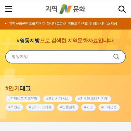
지역문화콘텐츠를 다양한 해시태그(#) 키워드로 검색할 수 있는 서비스 제공
#영동지방
으로 검색한 지역문화자료입니다.
#인기
태그
#전라남도 지명유래
#조선 시대 사회
#지역의 오래된 가게
#목민관
#상서리 오재호
#인물설화
#지명
#아차산성
#허준
#바위설화
#원호원두표묘역
#노원구
#제주도설화
#내시
#어린이역사콘텐츠
#내성
#인천