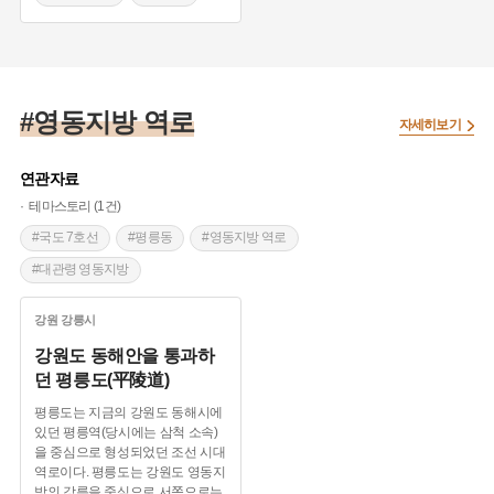
#영동지방 역로
#대관령 영동지방
#영동지방 역로
자세히보기
연관자료
테마스토리 (1건)
#국도 7호선
#평릉동
#영동지방 역로
#대관령 영동지방
강원
강릉시
강원도 동해안을 통과하
던 평릉도(平陵道)
평릉도는 지금의 강원도 동해시에
있던 평릉역(당시에는 삼척 소속)
을 중심으로 형성되었던 조선 시대
역로이다. 평릉도는 강원도 영동지
방의 강릉을 중심으로 서쪽으로는