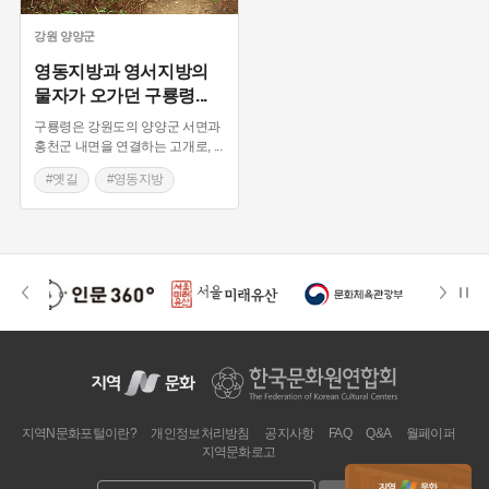
강원
양양군
영동지방과 영서지방의
물자가 오가던 구룡령
...
구룡령은 강원도의 양양군 서면과
홍천군 내면을 연결하는 고개로,
...
#옛길
#영동지방
#과거시험
지역N문화포털이란?
개인정보처리방침
공지사항
FAQ
Q&A
월페이퍼
지역문화로고