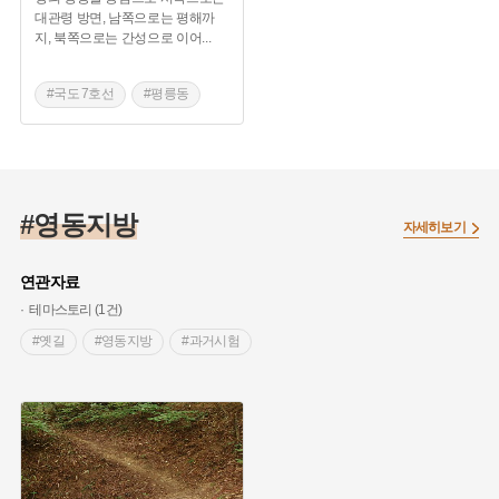
대관령 방면, 남쪽으로는 평해까
지, 북쪽으로는 간성으로 이어
...
#국도 7호선
#평릉동
#영동지방 역로
#대관령 영동지방
#영동지방
자세히보기
연관자료
테마스토리 (1건)
#옛길
#영동지방
#과거시험