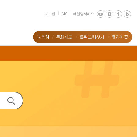
로그인
MY
메일링서비스
지역N
문화지도
틀린그림찾기
웹진이곳