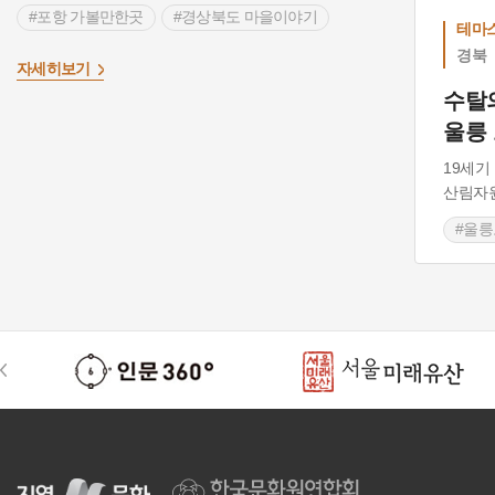
#포항 가볼만한곳
#경상북도 마을이야기
테마
#드라마 촬영지
#경상남도 가옥
경북
>
자세히보기
#조선시대 반가
#등록문화재
수탈
울릉
19세기
산림자원
#울릉
#경
#경상