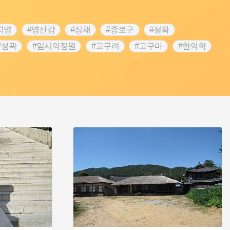
지명
#영산강
#징채
#종로구
#설화
#성곽
#임시의정원
#고구려
#고구마
#한의학
 가게
#어린이역사콘텐츠
#백년가게
#조선역사
#온라인 생활사박물관
#강동구
#제주도설화
립선언
#온달
#문화유산
#노원구
#마을
#블루리본
#대한민국임시정부
#염전
#항일투쟁
#남자현