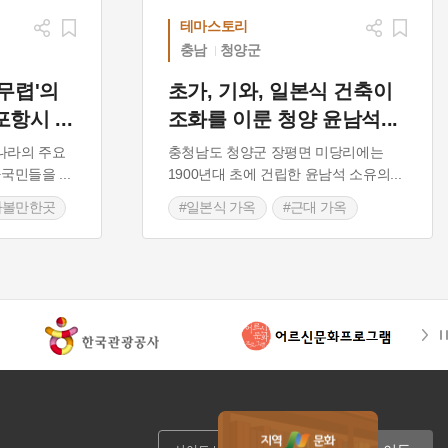
테마스토리
충남
청양군
무렵'의
초가, 기와, 일본식 건축이
 포항시
...
조화를 이룬 청양 윤남석
...
나라의 주요
충청남도 청양군 장평면 미당리에는
 자국민들을
...
1900년대 초에 건립한 윤남석 소유의
...
가볼만한곳
#일본식 가옥
#근대 가옥