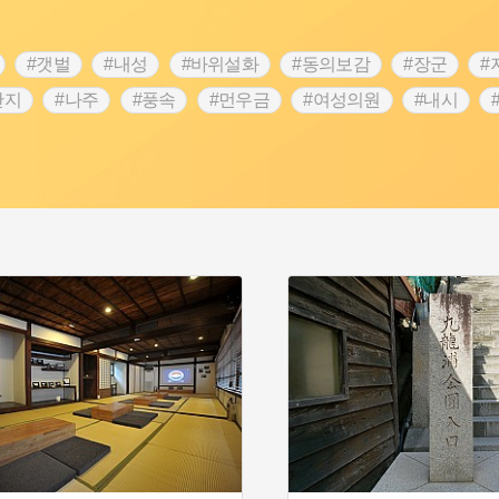
#갯벌
#내성
#바위설화
#동의보감
#장군
#
단지
#나주
#풍속
#먼우금
#여성의원
#내시
농업
#지역의 설화
#낙성대
#황해도
#지역의 오래된
순례
#왕건
#전라남도 지명유래
#목민관
#강감찬
3.1운동
#애민
#김마리아
#여성 독립운동가
#28독
강서구
#공예품
#원호원두표묘역
#용인
#지명유래
화
#생활용품
#의병활동
#영산포
#수령
#부산