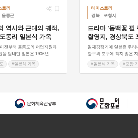
스토리
테마스토리
울릉군
경북
포항시
의 역사와 근대의 궤적,
드라마 '동백꽃 필 
 도동리 일본식 가옥
촬영지, 경상북도
 이전부터 울릉도의 어업자원과
일제강점기에 일본은 우리
을 탐내던 일본은 1906년
...
항구와 포구에 적지 않은
도
#일본식 가옥
#일본식 가옥
#포항 
상북도근대역사
#경상북도 마을이야기
북도 근대문화유산
#드라마 촬영지