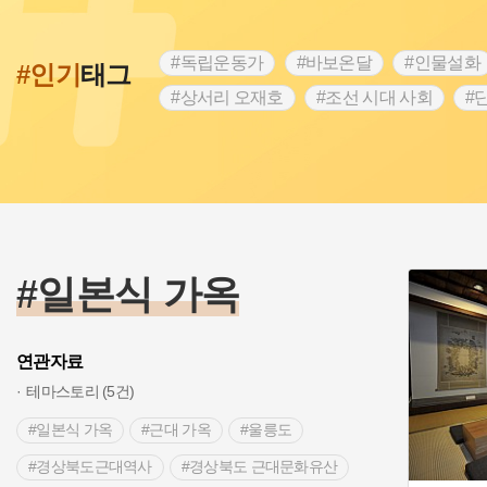
#독립운동가
#바보온달
#인물설화
#인기
태그
#상서리 오재호
#조선 시대 사회
#
#강진
#인천
#외성
#허준
#
#대한애국부인회
#아차산성
#빵지
#여성독립운동가
#조선시대 문신
#
#전설
#박물관
#경기도설화
#
#용인의 전설
#끈기
#산성
#동
#일본식 가옥
연관자료
테마스토리 (5건)
#일본식 가옥
#근대 가옥
#울릉도
#경상북도근대역사
#경상북도 근대문화유산