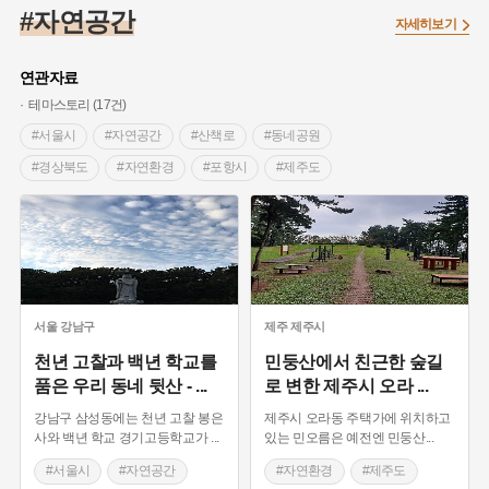
#임시의정원
#고구려
#고구마
#한의학
#강진
#자연공간
자세히보기
#인천
#외성
#허준
#농업
#지역의 설화
#낙성대
#황해도
#지역의 오래된 가게
#어린이역사콘텐츠
#백년가게
연관자료
#조선역사
#대한애국부인회
#아차산성
#빵지순례
테마스토리 (17건)
#왕건
#전라남도 지명유래
#목민관
#강감찬
#서울시
#자연공간
#산책로
#동네공원
#온라인 생활사박물관
#강동구
#제주도설화
#경상북도
#자연환경
#포항시
#제주도
#여성독립운동가
#조선시대 문신
#3.1운동
#애민
#경기도
#섬
#경기도 하남시
#김마리아
#여성 독립운동가
#28독립선언
#온달
#제주시숨은비경31
#보호수
#서울 마을이야기
#문화유산
#노원구
#마을
#전설
#박물관
#평택시
#호수
#아산 가볼만한곳
#경기도설화
#강서구
#공예품
#원호원두표묘역
#용인
#포항 지명유래
#광명시
#동굴
#폐광
#지명유래
#블루리본
#대한민국임시정부
#염전
#경기도 마을이야기
#부천
#느티나무
서울
강남구
제주
제주시
#용인의 전설
#끈기
#산성
#동화
#생활용품
#서울 강남
#100년학교
천년 고찰과 백년 학교를
민둥산에서 친근한 숲길
품은 우리 동네 뒷산 -
...
로 변한 제주시 오라
...
#의병활동
#영산포
#수령
#부산
#항일투쟁
#남자현
강남구 삼성동에는 천년 고찰 봉은
제주시 오라동 주택가에 위치하고
사와 백년 학교 경기고등학교가
...
있는 민오름은 예전엔 민둥산
...
#서울시
#자연공간
#자연환경
#제주도