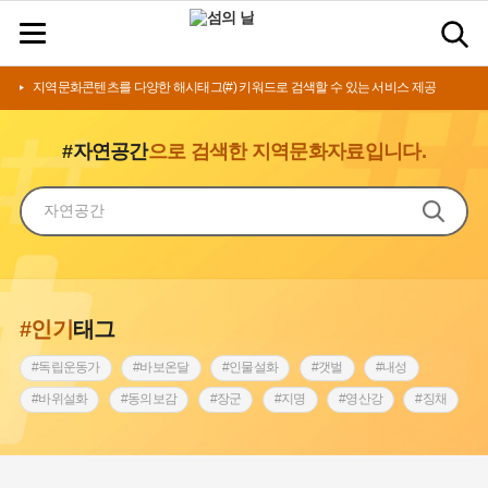
지역문화콘텐츠를 다양한 해시태그(#) 키워드로 검색할 수 있는 서비스 제공
#자연공간
으로 검색한 지역문화자료입니다.
#인기
태그
#독립운동가
#바보온달
#인물설화
#갯벌
#내성
#바위설화
#동의보감
#장군
#지명
#영산강
#징채
#종로구
#설화
#상서리 오재호
#조선 시대 사회
#단지
#나주
#풍속
#먼우금
#여성의원
#내시
#성곽