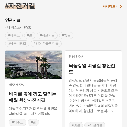
#끈기
#종로구
#항일투쟁
#강서구
#염전
#고구마
#자전거길
자세히보기
#갯벌
#강감찬
#수령
#설화
#3.1운동
#남자현
#대한민국임시정부
#대한애국부인회
#강동구
#마을
연관자료
#조선역사
#성곽
#용인의 전설
#낙성대
#먼우금
테마스토리 (2건)
#김마리아
#박물관
#바보온달
#나주
#애민
#제주도
#길
#자전거길
#옛길
#생활용품
#장군
#조선시대 문신
#백년가게
#블루리본
#낙동벼랑길
#양산 가볼만한곳
#경기도설화
#임시의정원
#영산강
#문화유산
#황해도
경남
양산시
#강진
#부산
#풍속
#의병활동
#빵지순례
낙동강옆 벼랑길 황산잔
#지역의 설화
#동의보감
#28독립선언
#지명유래
도
#여성 독립운동가
#영산포
#전설
#징채
#독립운동가
경상남도 양산시 물금읍은 낙동강
#동화
#공예품
#농업
#단지
#온라인 생활사박물관
제주
제주시
과 양산천이 만나는 곳이다. 이 곳
에서 낙동강의 상류 방향으로 조금
#온달
#여성독립운동가
#고구려
#산성
#한의학
바다를 옆에 끼고 달리는
이동하면 ‘황산강 베랑길’을 만날
애월 환상자전거길
#외성
#용인
#여성의원
#왕건
수 있다. 황산강 베랑길은 낙동강
변에 있던 가파른 절벽의 벼랑길을
애월 환상자전거길은 애월 해변을
의미하며, 황산잔도로 불리기도
...
따라 마음 놓고 자전거를 타며
...
#제주도
#길
#옛길
#자전거길