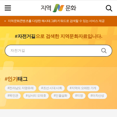
지역문화콘텐츠를 다양한 해시태그(#) 키워드로 검색할 수 있는 서비스 제공
#자전거길
으로 검색한 지역문화자료입니다.
#인기
태그
#전라남도 지명유래
#조선 시대 사회
#지역의 오래된 가게
#목민관
#상서리 오재호
#인물설화
#지명
#아차산성
#허준
#바위설화
#원호원두표묘역
#노원구
#제주도설화
#내시
#어린이역사콘텐츠
#내성
#인천