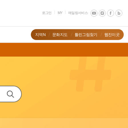
로그인
MY
메일링서비스
지역N
문화지도
틀린그림찾기
웹진이곳