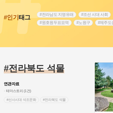
#전라남도 지명유래
#조선 시대 사회
#인기
태그
#원호원두표묘역
#노원구
#제주도
#고구마
#갯벌
#강감찬
#수령
#용인의 전설
#낙성대
#먼우금
#블루리본
#경기도설화
#임시의정
#동의보감
#28독립선언
#지명유래
#온라인 생활사박물관
#온달
#여
#전라북도 석물
연관자료
테마스토리 (1건)
#선사시대 석조문화
#전라북도 석물