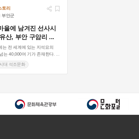
스토리
부안군
마을에 남겨진 선사시
 유산, 부안 구암리
...
는 전 세계에 있는 지석묘의
 넘는 40,000여 기가 존재한다.
...
시대 석조문화
북도 석물