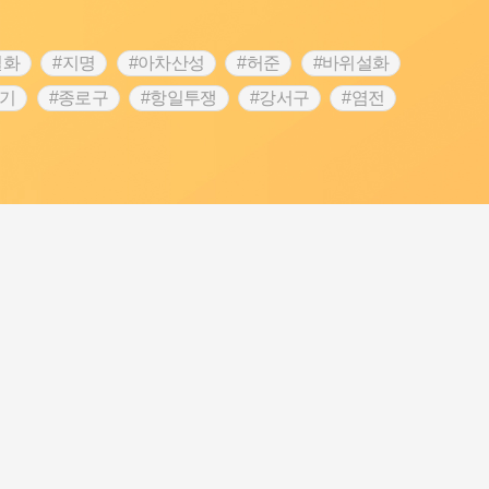
설화
#지명
#아차산성
#허준
#바위설화
끈기
#종로구
#항일투쟁
#강서구
#염전
대한애국부인회
#강동구
#마을
#조선역사
#성곽
활용품
#장군
#조선시대 문신
#백년가게
#풍속
#의병활동
#빵지순례
#지역의 설화
운동가
#동화
#공예품
#농업
#단지
인
#여성의원
#왕건