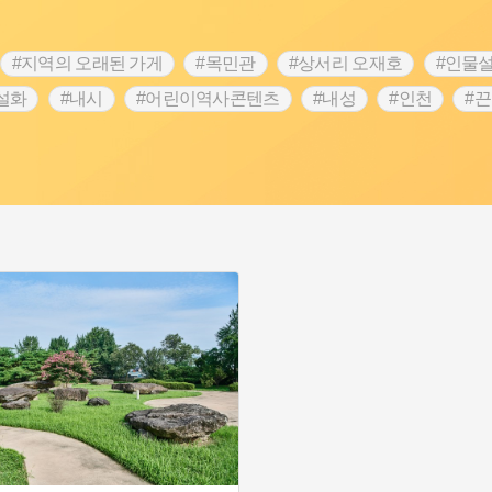
#지역의 오래된 가게
#목민관
#상서리 오재호
#인물
설화
#내시
#어린이역사콘텐츠
#내성
#인천
#
#설화
#3.1운동
#남자현
#대한민국임시정부
#
#김마리아
#박물관
#바보온달
#나주
#애민
#생
원
#영산강
#문화유산
#황해도
#강진
#부산
#여성 독립운동가
#영산포
#전설
#징채
#독립
성독립운동가
#고구려
#산성
#한의학
#외성
#용