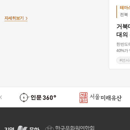
테마
전북
자세히보기
거북
대의
한반도에
40%가
#선사
#전라