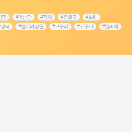
지명
#영산강
#징채
#종로구
#설화
#성곽
#임시의정원
#고구려
#고구마
#한의학
 가게
#어린이역사콘텐츠
#백년가게
#조선역사
#온라인 생활사박물관
#강동구
#제주도설화
립선언
#온달
#문화유산
#노원구
#마을
#블루리본
#대한민국임시정부
#염전
#항일투쟁
#남자현