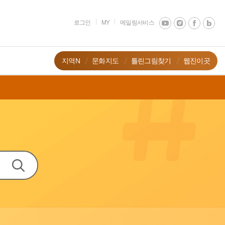
로그인
MY
메일링서비스
지역N
문화지도
틀린그림찾기
웹진이곳