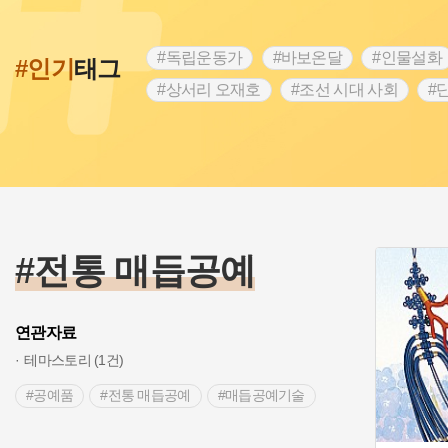
#독립운동가
#바보온달
#인물설화
#인기
태그
#상서리 오재호
#조선 시대 사회
#
#강진
#인천
#외성
#허준
#
#대한애국부인회
#아차산성
#빵지
#여성독립운동가
#조선시대 문신
#
#전설
#박물관
#경기도설화
#
#용인의 전설
#끈기
#산성
#동
#전통 매듭공예
연관자료
테마스토리 (1건)
#공예품
#전통 매듭공예
#매듭공예기술