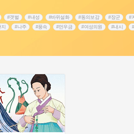
#갯벌
#내성
#바위설화
#동의보감
#장군
#
단지
#나주
#풍속
#먼우금
#여성의원
#내시
농업
#지역의 설화
#낙성대
#황해도
#지역의 오래된
순례
#왕건
#전라남도 지명유래
#목민관
#강감찬
3.1운동
#애민
#김마리아
#여성 독립운동가
#28독
강서구
#공예품
#원호원두표묘역
#용인
#지명유래
화
#생활용품
#의병활동
#영산포
#수령
#부산