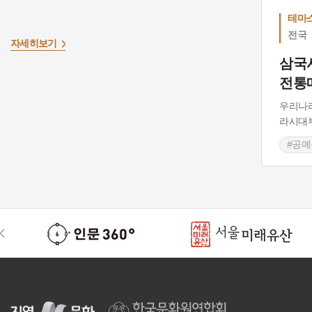
테마
전국
자세히보기
삼국
전통
우리나
라시대부
#공예
#매