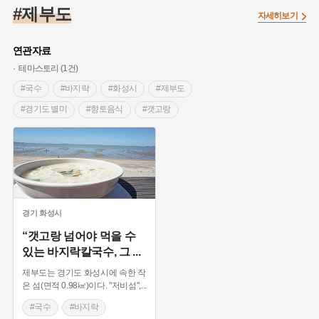
#조선 시대 사회
#농업
#독립운동가
#수령
#왕건
#제부도
자세히보기
#허준
#28독립선언
#온달
#조선역사
#지명유래
#여성독립운동가
#항일투쟁
#원호원두표묘역
#목민관
연관자료
#백년가게
#온라인 생활사박물관
#외성
#동의보감
테마스토리 (1건)
#단지
#설화
#인물설화
#대한애국부인회
#생활용품
#국수
#바지락
#화성시
#제부도
#고구마
#김마리아
#바위설화
#인천
#강감찬
#경기도 별미
#향토음식
#갯고랑
#강진
#블루리본
#전설
#조선시대 문신
#여성 독립운동가
#지역의 설화
#성곽
#어린이역사콘텐츠
#내시
#내성
#먼우금
#징채
#제주도설화
#영산강
#대한민국임시정부
#강서구
#마을
#종로구
#노원구
#부산
#염전
#끈기
#용인의 전설
#여성의원
#풍속
경기
화성시
#경기도설화
#남자현
#한의학
#동화
#임시의정원
“갯고랑 넘어야 먹을 수
있는 바지락칼국수, 그
...
#황해도
#산성
#박물관
#공예품
#영산포
제부도는 경기도 화성시에 속한 작
은 섬(면적 0.98㎢)이다. "저비섬",
...
#국수
#바지락