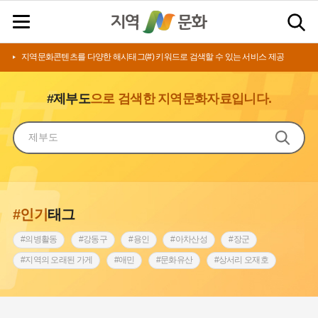
지역문화콘텐츠를 다양한 해시태그(#) 키워드로 검색할 수 있는 서비스 제공
#제부도
으로 검색한 지역문화자료입니다.
#인기
태그
#의병활동
#강동구
#용인
#아차산성
#장군
#지역의 오래된 가게
#애민
#문화유산
#상서리 오재호
#3.1운동
#지명
#바보온달
#낙성대
#고구려
#빵지순례
#전라남도 지명유래
#갯벌
#나주