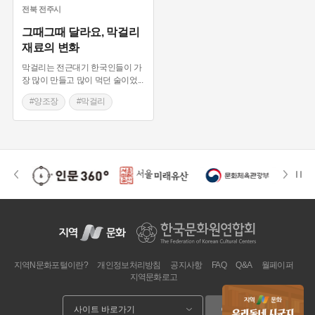
전북
전주시
그때그때 달라요, 막걸리
재료의 변화
막걸리는 전근대기 한국인들이 가
장 많이 만들고 많이 먹던 술이었
...
#양조장
#막걸리
#쌀막걸리
#전통술
#주세
지역N문화포털이란?
개인정보처리방침
공지사항
FAQ
Q&A
월페이퍼
지역문화로고
이동