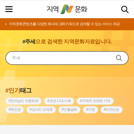
지역문화콘텐츠를 다양한 해시태그(#) 키워드로 검색할 수 있는 서비스 제공
#주세
으로 검색한 지역문화자료입니다.
#인기
태그
#전라남도 지명유래
#조선 시대 사회
#지역의 오래된 가게
#목민관
#상서리 오재호
#인물설화
#지명
#아차산성
#허준
#바위설화
#원호원두표묘역
#노원구
#제주도설화
#내시
#어린이역사콘텐츠
#내성
#인천