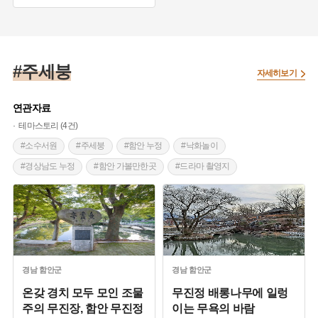
#유학자
#주세봉
#주세붕
자세히보기
연관자료
테마스토리 (4건)
#소수서원
#주세붕
#함안 누정
#낙화놀이
#경상남도 누정
#함안 가볼만한곳
#드라마 촬영지
#문인
#경상남도 문화예술인
#누정
#정자
#무진정
#명승
#조삼
#함안천
#용퇴
#영주 소수서원
#백운동서원
#유교
#이황
#안향
#사액서원
#명륜당
#사학기관
#누각
#함안의 누정
#함안 무진정
경남
함안군
경남
함안군
#함안 총쇄록
#함안읍성
온갖 경치 모두 모인 조물
무진정 배롱나무에 일렁
주의 무진장, 함안 무진정
이는 무욕의 바람