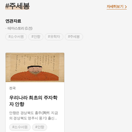
#끈기
#종로구
#항일투쟁
#강서구
#염전
#고구마
#주세봉
자세히보기
#갯벌
#강감찬
#수령
#설화
#3.1운동
#남자현
#대한민국임시정부
#대한애국부인회
#강동구
#마을
연관자료
#조선역사
#성곽
#용인의 전설
#낙성대
#먼우금
테마스토리 (1건)
#김마리아
#박물관
#바보온달
#나주
#애민
#소수서원
#안향
#유학자
#주세봉
#생활용품
#장군
#조선시대 문신
#백년가게
#블루리본
#경기도설화
#임시의정원
#영산강
#문화유산
#황해도
#강진
#부산
#풍속
#의병활동
#빵지순례
#지역의 설화
#동의보감
#28독립선언
#지명유래
#여성 독립운동가
#영산포
#전설
#징채
#독립운동가
#동화
#공예품
#농업
#단지
#온라인 생활사박물관
전국
#온달
#여성독립운동가
#고구려
#산성
#한의학
우리나라 최초의 주자학
자 안향
#외성
#용인
#여성의원
#왕건
안향은 경상북도 흥주(興州: 지금
의 경상북도 영주시 풍기) 출신
...
#소수서원
#안향