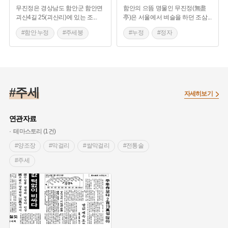
무진정은 경상남도 함안군 함안면
함안의 으뜸 명물인 무진정(無盡
괴산4길 25(괴산리)에 있는 조
...
亭)은 서울에서 벼슬을 하던 조삼
...
#함안 누정
#주세붕
#누정
#정자
#낙화놀이
#무진정
#명승
#경상남도 누정
#주세붕
#조삼
#함안 가볼만한곳
#함안천
#낙화놀이
#주세
#드라마 촬영지
#용퇴
자세히보기
연관자료
테마스토리 (1건)
#양조장
#막걸리
#쌀막걸리
#전통술
#주세