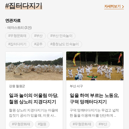
#끈기
#종로구
#항일투쟁
#강서구
#염전
#고구마
#집터다지기
자세히보기
#갯벌
#강감찬
#수령
#설화
#3.1운동
#남자현
#대한민국임시정부
#대한애국부인회
#강동구
#마을
연관자료
#조선역사
#성곽
#용인의 전설
#낙성대
#먼우금
테마스토리 (3건)
#김마리아
#박물관
#바보온달
#나주
#애민
#무형문화재
#부산
#부산 민속놀이
#생활용품
#장군
#조선시대 문신
#백년가게
#블루리본
#집터다지기
#공주
#충청남도 민속놀이
#경기도설화
#임시의정원
#영산강
#문화유산
#황해도
#철원
#강원도 민속놀이
#강진
#부산
#풍속
#의병활동
#빵지순례
#지역의 설화
#동의보감
#28독립선언
#지명유래
#여성 독립운동가
#영산포
#전설
#징채
#독립운동가
#동화
#공예품
#농업
#단지
#온라인 생활사박물관
강원
철원군
부산
서구
#온달
#여성독립운동가
#고구려
#산성
#한의학
일과 놀이의 어울림 마당,
일을 하며 부르는 노동요,
철원 상노리 지경다지기
구덕 망깨터다지기
#외성
#용인
#여성의원
#왕건
철원 상노리 지경다지기는 마을에
구덕 망깨터다지기는 무겁고 넓적
집짓기 공사가 있을 때, 이웃 사
...
한 돌을 이용해 터를 단단하게
...
#무형문화재
#철원
#무형문화재
#부산