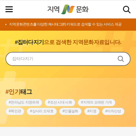
지역문화콘텐츠를 다양한 해시태그(#) 키워드로 검색할 수 있는 서비스 제공
#집터다지기
으로 검색한 지역문화자료입니다.
#인기
태그
#전라남도 지명유래
#조선 시대 사회
#지역의 오래된 가게
#목민관
#상서리 오재호
#인물설화
#지명
#아차산성
#허준
#바위설화
#원호원두표묘역
#노원구
#제주도설화
#내시
#어린이역사콘텐츠
#내성
#인천