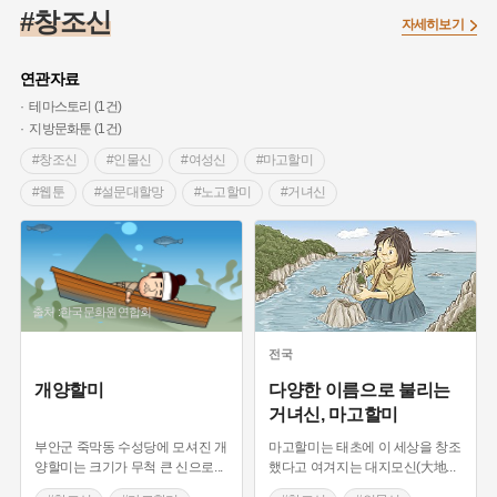
#조선 시대 사회
#농업
#독립운동가
#수령
#왕건
#창조신
자세히보기
#허준
#28독립선언
#온달
#조선역사
#지명유래
#여성독립운동가
#항일투쟁
#원호원두표묘역
#목민관
연관자료
#백년가게
#온라인 생활사박물관
#외성
#동의보감
테마스토리 (1건)
지방문화툰 (1건)
#단지
#설화
#인물설화
#대한애국부인회
#생활용품
#창조신
#인물신
#여성신
#마고할미
#고구마
#김마리아
#바위설화
#인천
#강감찬
#웹툰
#설문대할망
#노고할미
#거녀신
#강진
#블루리본
#전설
#조선시대 문신
#민간신앙
#허구적인 인물신
#여성 독립운동가
#지역의 설화
#성곽
#어린이역사콘텐츠
#내시
#내성
#먼우금
#징채
#제주도설화
#영산강
#대한민국임시정부
#강서구
#마을
#종로구
#노원구
출처 :한국문화원연합회
#부산
#염전
#끈기
#용인의 전설
#여성의원
#풍속
전국
#경기도설화
#남자현
#한의학
#동화
#임시의정원
개양할미
다양한 이름으로 불리는
#황해도
#산성
#박물관
#공예품
#영산포
거녀신, 마고할미
부안군 죽막동 수성당에 모셔진 개
마고할미는 태초에 이 세상을 창조
양할미는 크기가 무척 큰 신으로
...
했다고 여겨지는 대지모신(大地
...