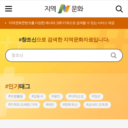
지역문화콘텐츠를 다양한 해시태그(#) 키워드로 검색할 수 있는 서비스 제공
#창조신
으로 검색한 지역문화자료입니다.
#인기
태그
#의병활동
#강동구
#용인
#아차산성
#장군
#지역의 오래된 가게
#애민
#문화유산
#상서리 오재호
#3.1운동
#지명
#바보온달
#낙성대
#고구려
#빵지순례
#전라남도 지명유래
#갯벌
#나주