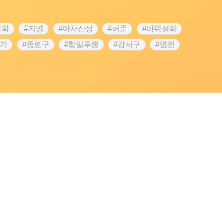
설화
#지명
#아차산성
#허준
#바위설화
끈기
#종로구
#항일투쟁
#강서구
#염전
대한애국부인회
#강동구
#마을
#조선역사
#성곽
활용품
#장군
#조선시대 문신
#백년가게
#풍속
#의병활동
#빵지순례
#지역의 설화
운동가
#동화
#공예품
#농업
#단지
인
#여성의원
#왕건