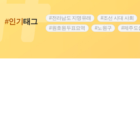
#전라남도 지명유래
#조선 시대 사회
#인기
태그
#원호원두표묘역
#노원구
#제주도
#고구마
#갯벌
#강감찬
#수령
#용인의 전설
#낙성대
#먼우금
#블루리본
#경기도설화
#임시의정
#동의보감
#28독립선언
#지명유래
#온라인 생활사박물관
#온달
#여