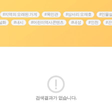
#지역의 오래된 가게
#목민관
#상서리 오재호
#인물
설화
#내시
#어린이역사콘텐츠
#내성
#인천
#
#설화
#3.1운동
#남자현
#대한민국임시정부
#
#김마리아
#박물관
#바보온달
#나주
#애민
#생
원
#영산강
#문화유산
#황해도
#강진
#부산
#여성 독립운동가
#영산포
#전설
#징채
#독립
성독립운동가
#고구려
#산성
#한의학
#외성
#용
검색결과가 없습니다.