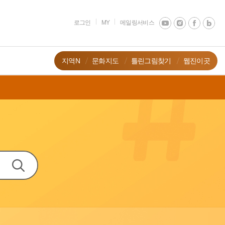
로그인
MY
메일링서비스
지역N
문화지도
틀린그림찾기
웹진이곳