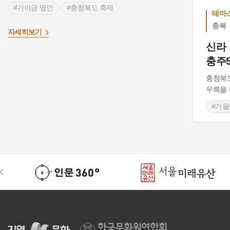
#가야금 명인
#충청북도 축제
테마
#인류무형유산
#랜선 세계여행
#충주
충북
>
자세히보기
#별신제
#제사
#조선시대 시장
신라
충주
#목계나루
#충청북도 마을이야기
충청북도
우륵을 
#가
#가야
#충청