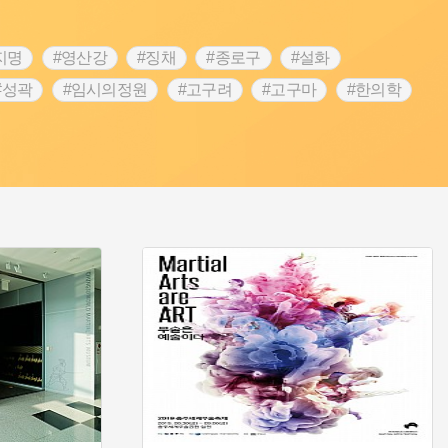
지명
#영산강
#징채
#종로구
#설화
#성곽
#임시의정원
#고구려
#고구마
#한의학
 가게
#어린이역사콘텐츠
#백년가게
#조선역사
#온라인 생활사박물관
#강동구
#제주도설화
립선언
#온달
#문화유산
#노원구
#마을
#블루리본
#대한민국임시정부
#염전
#항일투쟁
#남자현