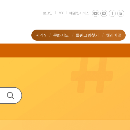
로그인
MY
메일링서비스
지역N
문화지도
틀린그림찾기
웹진이곳