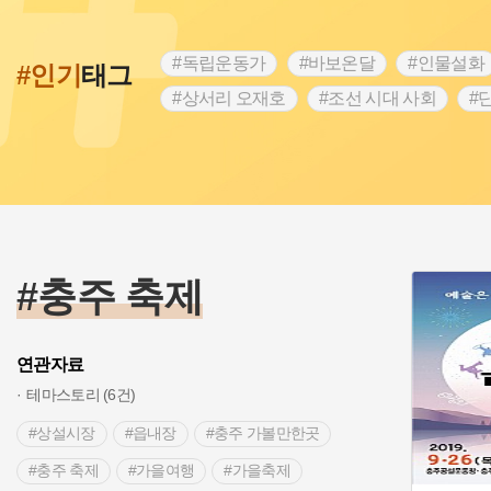
#독립운동가
#바보온달
#인물설화
#인기
태그
#상서리 오재호
#조선 시대 사회
#
#강진
#인천
#외성
#허준
#
#대한애국부인회
#아차산성
#빵지
#여성독립운동가
#조선시대 문신
#
#전설
#박물관
#경기도설화
#
#용인의 전설
#끈기
#산성
#동
#충주 축제
연관자료
테마스토리 (6건)
#상설시장
#읍내장
#충주 가볼만한곳
#충주 축제
#가을여행
#가을축제