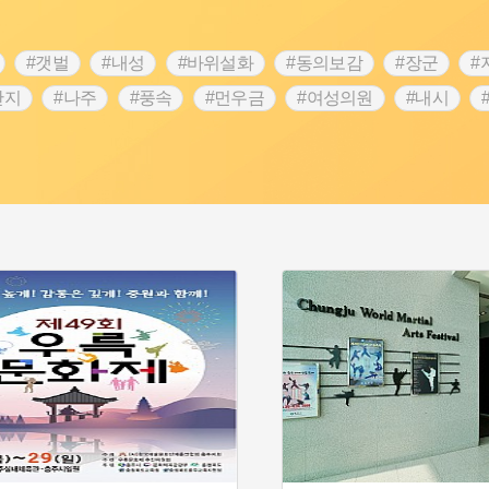
#갯벌
#내성
#바위설화
#동의보감
#장군
#
단지
#나주
#풍속
#먼우금
#여성의원
#내시
농업
#지역의 설화
#낙성대
#황해도
#지역의 오래된
순례
#왕건
#전라남도 지명유래
#목민관
#강감찬
3.1운동
#애민
#김마리아
#여성 독립운동가
#28독
강서구
#공예품
#원호원두표묘역
#용인
#지명유래
화
#생활용품
#의병활동
#영산포
#수령
#부산