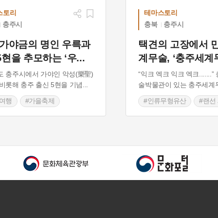
스토리
테마스토리
충주시
충북
충주시
 가야금의 명인 우륵과
택견의 고장에서 
5현을 추모하는 ‘우
...
계무술, ‘충주세계
 충주시에서 가야인 악성(樂聖)
“익크 엑크 익크 엑크......
비롯해 충주 출신 5현을 기념
...
술박물관이 있는 충주세계
을여행
#가을축제
#인류무형유산
#랜선
금 명인
#충주 축제
#충주 가볼만한곳
#충
북도 축제