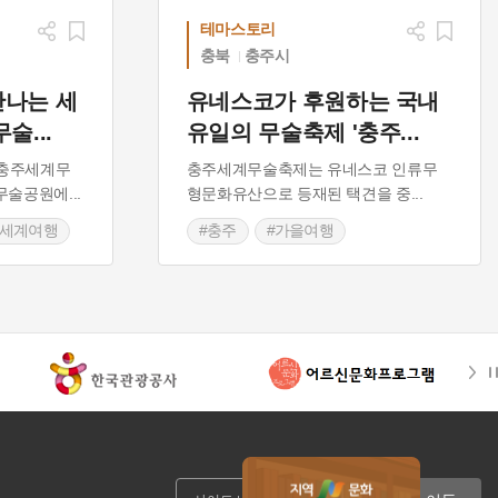
테마스토리
충북
충주시
만나는 세
유네스코가 후원하는 국내
무술
...
유일의 무술축제 '충주
...
.” 충주세계무
충주세계무술축제는 유네스코 인류무
무술공원에
...
형문화유산으로 등재된 택견을 중
...
 세계여행
#충주
#가을여행
주 축제
#인류무형유산
#가을축제
#충주 축제
#충청북도 축제