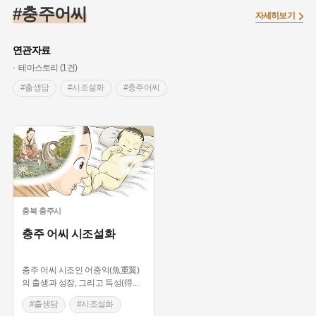
#임시의정원
#고구려
#고구마
#한의학
#강진
#충주어씨
자세히보기
#인천
#외성
#허준
#농업
#지역의 설화
#낙성대
#황해도
#지역의 오래된 가게
#어린이역사콘텐츠
#백년가게
연관자료
#조선역사
#대한애국부인회
#아차산성
#빵지순례
테마스토리 (1건)
#왕건
#전라남도 지명유래
#목민관
#강감찬
#출생담
#시조설화
#충주어씨
#온라인 생활사박물관
#강동구
#제주도설화
#여성독립운동가
#조선시대 문신
#3.1운동
#애민
#김마리아
#여성 독립운동가
#28독립선언
#온달
#문화유산
#노원구
#마을
#전설
#박물관
#경기도설화
#강서구
#공예품
#원호원두표묘역
#용인
#지명유래
#블루리본
#대한민국임시정부
#염전
충북
충주시
#용인의 전설
#끈기
#산성
#동화
#생활용품
충주 어씨 시조설화
#의병활동
#영산포
#수령
#부산
#항일투쟁
#남자현
충주 어씨 시조인 어중익(魚重翼)
의 출생과 성장, 그리고 득성(得
...
#출생담
#시조설화