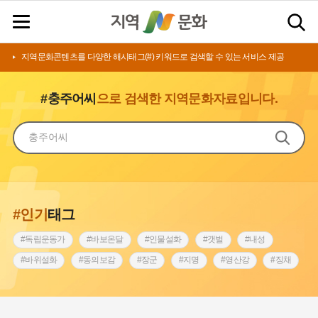
지역문화콘텐츠를 다양한 해시태그(#) 키워드로 검색할 수 있는 서비스 제공
#충주어씨
으로 검색한 지역문화자료입니다.
#인기
태그
#독립운동가
#바보온달
#인물설화
#갯벌
#내성
#바위설화
#동의보감
#장군
#지명
#영산강
#징채
#종로구
#설화
#상서리 오재호
#조선 시대 사회
#단지
#나주
#풍속
#먼우금
#여성의원
#내시
#성곽