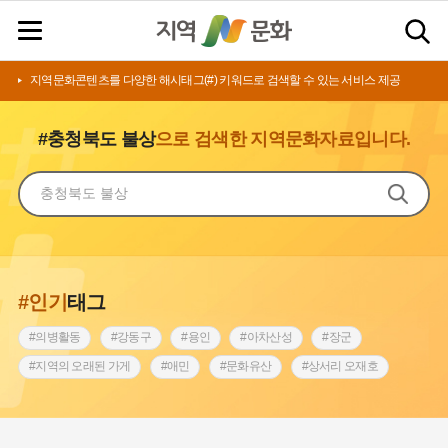
지역문화콘텐츠를 다양한 해시태그(#) 키워드로 검색할 수 있는 서비스 제공
#충청북도 불상
으로 검색한 지역문화자료입니다.
#인기
태그
#의병활동
#강동구
#용인
#아차산성
#장군
#지역의 오래된 가게
#애민
#문화유산
#상서리 오재호
#3.1운동
#지명
#바보온달
#낙성대
#고구려
#빵지순례
#전라남도 지명유래
#갯벌
#나주