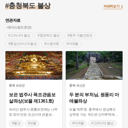
#조선 시대 사회
#농업
#독립운동가
#수령
#왕건
#충청북도 불상
자세히보기
#허준
#28독립선언
#온달
#조선역사
#지명유래
#여성독립운동가
#항일투쟁
#원호원두표묘역
#목민관
연관자료
#백년가게
#온라인 생활사박물관
#외성
#동의보감
테마스토리 (5건)
#단지
#설화
#인물설화
#대한애국부인회
#생활용품
#고려시대 불상
#충청북도 불상
#충주 가볼만한곳
#고구마
#김마리아
#바위설화
#인천
#강감찬
#통일신라시대 불상
#사찰여행
#마애불
#강진
#블루리본
#전설
#조선시대 문신
#미술인
#조각가
#조소예술
#여성 독립운동가
#지역의 설화
#성곽
#어린이역사콘텐츠
#충청북도 문화예술인
#불교
#보물
#내시
#내성
#먼우금
#징채
#제주도설화
#영산강
#유네스코 세계유산
#조선시대 불상
#대한민국임시정부
#강서구
#마을
#종로구
#노원구
#보은 가볼만한곳
#부산
#염전
#끈기
#용인의 전설
#여성의원
#풍속
충북
보은군
충북
괴산군
#경기도설화
#남자현
#한의학
#동화
#임시의정원
보은 법주사 목조관음보
두 분의 부처님, 원풍리 마
살좌상(보물 제1361호)
애불좌상
#황해도
#산성
#박물관
#공예품
#영산포
속리산 법주사 원통보전에는 나무
보물 제97호. 충주에서 경상북도
로 깎아 만든 조선시대 관음보
...
상주로 가는 국도변 산마루턱에
...
#불교
#보물
#마애불
#고려시대 불상