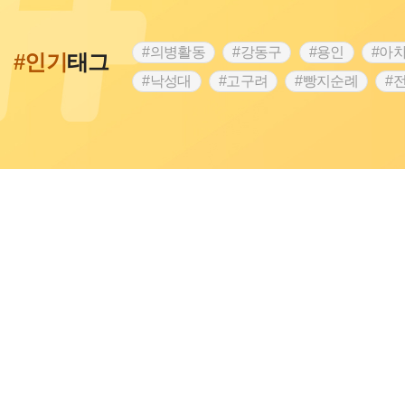
#의병활동
#강동구
#용인
#아
#인기
태그
#낙성대
#고구려
#빵지순례
#
#28독립선언
#온달
#조선역사
#외성
#동의보감
#단지
#설화
#블루리본
#전설
#조선시대 문신
#제주도설화
#영산강
#대한민국임
#경기도설화
#남자현
#한의학