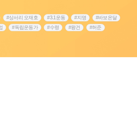
#상서리 오재호
#3.1운동
#지명
#바보온달
업
#독립운동가
#수령
#왕건
#허준
역
#목민관
#백년가게
#온라인 생활사박물관
#김마리아
#바위설화
#인천
#강감찬
#강진
콘텐츠
#내시
#내성
#먼우금
#징채
#염전
#끈기
#용인의 전설
#여성의원
#풍속
예품
#영산포