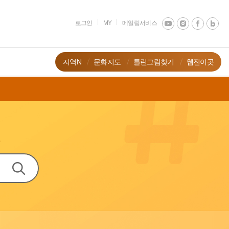
로그인
MY
메일링서비스
지역N
문화지도
틀린그림찾기
웹진이곳
.