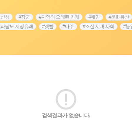
차산성
#장군
#지역의 오래된 가게
#애민
#문화유산
전라남도 지명유래
#갯벌
#나주
#조선 시대 사회
#농
#지명유래
#여성독립운동가
#항일투쟁
#원호원두표묘
#인물설화
#대한애국부인회
#생활용품
#고구마
#여성 독립운동가
#지역의 설화
#성곽
#어린이역사
시정부
#강서구
#마을
#종로구
#노원구
#부산
#동화
#임시의정원
#황해도
#산성
#박물관
#공
검색결과가 없습니다.