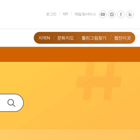
로그인
MY
메일링서비스
지역N
문화지도
틀린그림찾기
웹진이곳