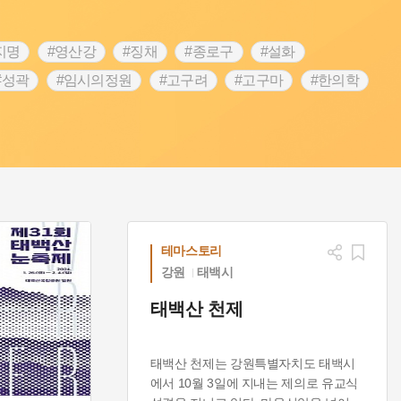
지명
#영산강
#징채
#종로구
#설화
#성곽
#임시의정원
#고구려
#고구마
#한의학
 가게
#어린이역사콘텐츠
#백년가게
#조선역사
#온라인 생활사박물관
#강동구
#제주도설화
립선언
#온달
#문화유산
#노원구
#마을
#블루리본
#대한민국임시정부
#염전
#항일투쟁
#남자현
테마스토리
강원
태백시
태백산 천제
태백산 천제는 강원특별자치도 태백시
에서 10월 3일에 지내는 제의로 유교식