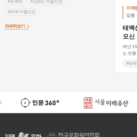
#눈축제
#강원도 마을신앙
지역문
#태백 마을신앙
강원
자세히보기
태백
모신
매년 1
는 전통
#태백