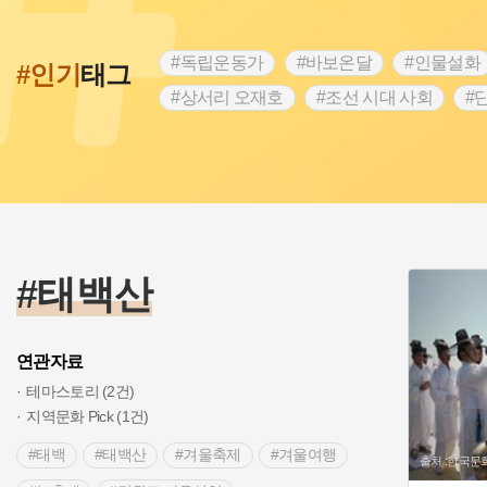
#독립운동가
#바보온달
#인물설화
#인기
태그
#상서리 오재호
#조선 시대 사회
#
#강진
#인천
#외성
#허준
#
#대한애국부인회
#아차산성
#빵지
#여성독립운동가
#조선시대 문신
#
#전설
#박물관
#경기도설화
#
#용인의 전설
#끈기
#산성
#동
#태백산
>
연관자료
테마스토리 (2건)
지역문화 Pick (1건)
#태백
#태백산
#겨울축제
#겨울여행
출처 :한국