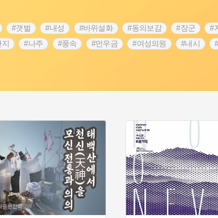
#갯벌
#내성
#바위설화
#동의보감
#장군
#
단지
#나주
#풍속
#먼우금
#여성의원
#내시
농업
#지역의 설화
#낙성대
#황해도
#지역의 오래된
순례
#왕건
#전라남도 지명유래
#목민관
#강감찬
3.1운동
#애민
#김마리아
#여성 독립운동가
#28독
강서구
#공예품
#원호원두표묘역
#용인
#지명유래
화
#생활용품
#의병활동
#영산포
#수령
#부산
문화원연합회