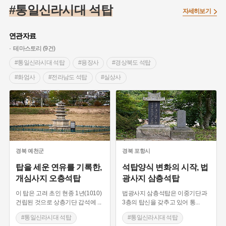
#조선 시대 사회
#농업
#독립운동가
#수령
#왕건
#통일신라시대 석탑
자세히보기
#허준
#28독립선언
#온달
#조선역사
#지명유래
#여성독립운동가
#항일투쟁
#원호원두표묘역
#목민관
연관자료
#백년가게
#온라인 생활사박물관
#외성
#동의보감
테마스토리 (9건)
#단지
#설화
#인물설화
#대한애국부인회
#생활용품
#통일신라시대 석탑
#용장사
#경상북도 석탑
#고구마
#김마리아
#바위설화
#인천
#강감찬
#화엄사
#전라남도 석탑
#실상사
#강진
#블루리본
#전설
#조선시대 문신
#전라북도 석탑
#성주사
#충청남도 석탑
#여성 독립운동가
#지역의 설화
#성곽
#어린이역사콘텐츠
#중흥사
#고려시대 석탑
#해인사
#내시
#내성
#먼우금
#징채
#제주도설화
#영산강
#경상남도 석탑
#영화 촬영지
#대한민국임시정부
#강서구
#마을
#종로구
#노원구
#부산
#염전
#끈기
#용인의 전설
#여성의원
#풍속
경북
예천군
경북
포항시
#경기도설화
#남자현
#한의학
#동화
#임시의정원
탑을 세운 연유를 기록한,
석탑양식 변화의 시작, 법
개심사지 오층석탑
광사지 삼층석탑
#황해도
#산성
#박물관
#공예품
#영산포
이 탑은 고려 초인 현종 1년(1010)
법광사지 삼층석탑은 이중기단과
건립된 것으로 상층기단 갑석에
...
3층의 탑신을 갖추고 있어 통
...
#통일신라시대 석탑
#통일신라시대 석탑