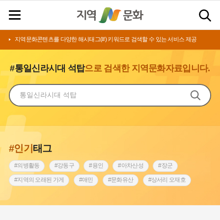
지역문화콘텐츠를 다양한 해시태그(#) 키워드로 검색할 수 있는 서비스 제공
#통일신라시대 석탑
으로 검색한 지역문화자료입니다.
#인기
태그
#의병활동
#강동구
#용인
#아차산성
#장군
#지역의 오래된 가게
#애민
#문화유산
#상서리 오재호
#3.1운동
#지명
#바보온달
#낙성대
#고구려
#빵지순례
#전라남도 지명유래
#갯벌
#나주