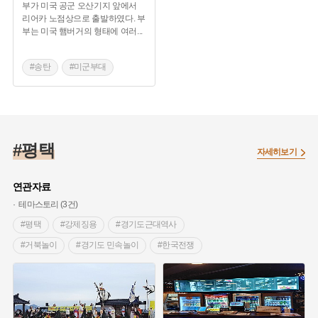
부가 미국 공군 오산기지 앞에서
리어카 노점상으로 출발하였다. 부
부는 미국 햄버거의 형태에 여러
...
#송탄
#미군부대
#평택 가볼만한곳
#평택 맛집
#평택
자세히보기
연관자료
테마스토리 (3건)
#평택
#강제징용
#경기도근대역사
#거북놀이
#경기도 민속놀이
#한국전쟁
#동두천
#용산
#미군기지
#한미동맹
#주한미군
#문화교류
#국난극복
#공여지
#캠프케이시
#기지이전
#경제효과