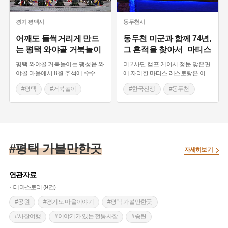
#미군부대
#미2사단
#근현대
#관광
#외국인주민
#문화
#축제
#문화재
경기
평택시
동두천시
#송탄
#안중지점
#미술전시회
#Art
어깨도 들썩거리게 만드
동두천 미군과 함께 74년,
는 평택 와야골 거북놀이
그 흔적을 찾아서_마티스
#문화의집
#주민자치센터
#실크로드
#포럼
평택 와야골 거북놀이는 팽성읍 와
미 2사단 캠프 케이시 정문 맞은편
#고덕면
#농촌마을
#문화유적
#팽성
야골 마을에서 8월 추석에 수수
...
에 자리한 마티스 레스토랑은 이
...
#대추리
#문화예술
#지역문화학교
#청소년
#평택
#거북놀이
#한국전쟁
#동두천
#경진대회
#문화관광
#시티투어
#국악
#경기도 민속놀이
#용산
#평택
#초청공연
#대한독립항일투쟁
#시민강좌
#미군기지
#한미동맹
#평택학
#문화유적탐방
#노래자랑
#주한미군
#문화교류
#전국노래자랑
#소방서
#자전거주차
#수업
#평택 가볼만한곳
#국난극복
#공여지
자세히보기
#중학교
#선생님
#여자고등학교
#사람
#캠프케이시
#기지이전
#아산정
#시민
#회관
#경기도민속놀이
연관자료
#경제효과
테마스토리 (9건)
#공원
#경기도 마을이야기
#평택 가볼만한곳
#사찰여행
#이야기가 있는 전통사찰
#송탄