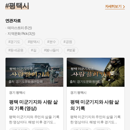
#끈기
#종로구
#항일투쟁
#강서구
#염전
#고구마
#평택시
자세히보기
#갯벌
#강감찬
#수령
#설화
#3.1운동
#남자현
#대한민국임시정부
#대한애국부인회
#강동구
#마을
연관자료
#조선역사
#성곽
#용인의 전설
#낙성대
#먼우금
테마스토리 (5건)
지역문화 Pick (3건)
#김마리아
#박물관
#바보온달
#나주
#애민
#경기도
#평택시
#분수
#공원
#생활용품
#장군
#조선시대 문신
#백년가게
#블루리본
#동네공원
#길
#봄나들이
#벚꽃
#경기도설화
#임시의정원
#영산강
#문화유산
#황해도
#자연환경
#자연공간
#경기도 지명유래
#강진
#부산
#풍속
#의병활동
#빵지순례
#경기도 전통시장
#구술기록
#미군기지
#지역의 설화
#동의보감
#28독립선언
#지명유래
#음원
#경기도지명유래
#대동법
#기념비
#여성 독립운동가
#영산포
#전설
#징채
#독립운동가
출처 :경기도문화원연합회
출처 :경기도문화원연합회
#농업
#기술센터
#국제아트
#훼스티발
#동화
#공예품
#농업
#단지
#온라인 생활사박물관
#초청공연
#서울아트오케스트라
경기
평택시
경기
평택시
#온달
#여성독립운동가
#고구려
#산성
#한의학
평택 미군기지와 사람 삶
평택 미군기지와 사람 삶
#외성
#용인
#여성의원
#왕건
의 기록 (영상)
의 기록
평택 미군기지와 주민의 삶을 기록
평택 미군기지와 주민의 삶을 기록
한 영상이다. 해방 이후 경기도
...
한 영상이다. 해방 이후 경기도
...