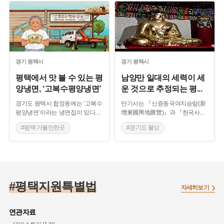
#미군부대
#평택 맛집
#백년가게
#오래된 양복점
#냉면 맛집
#경기도 설화
#경기도 지명유래
#경기도 불상
#고려시대 불상
#바다경관이 아름다운곳
#자연여행지
#경관이 아름다운 곳
경기
평택시
경기
평택시
평택에서 맛 볼 수 있는 평
남양만 일대의 세력이 세
양냉면, ‘고복수평양냉면’
운 것으로 추정되는 평
...
경기도 평택시 합정동에는 ‘고복수
만기사는 『신증동국여지승람(新
평양냉면’이라는 냉면집이 있다.
...
增東國輿地勝覽)』과 『한국사
...
#평택 가볼만한곳
#경기도 불상
#백년가게
#냉면 맛집
#고려시대 불상
#평택 가볼만한곳
#평택지원특별법
자세히보기
연관자료