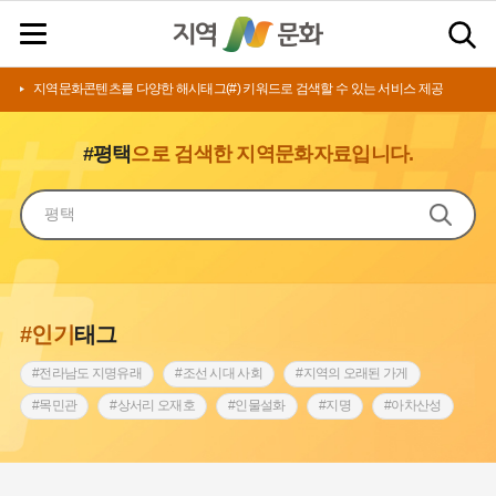
지역문화콘텐츠를 다양한 해시태그(#) 키워드로 검색할 수 있는 서비스 제공
#평택
으로 검색한 지역문화자료입니다.
#인기
태그
#전라남도 지명유래
#조선 시대 사회
#지역의 오래된 가게
#목민관
#상서리 오재호
#인물설화
#지명
#아차산성
#허준
#바위설화
#원호원두표묘역
#노원구
#제주도설화
#내시
#어린이역사콘텐츠
#내성
#인천