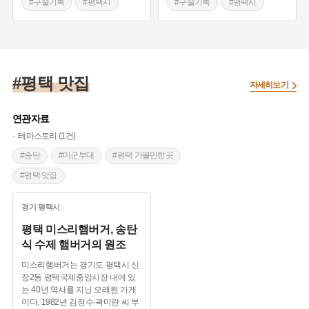
#구술기록
#평택시
#구술기록
#평택시
#미군기지
#미군기지
#평택 맛집
자세히보기
연관자료
테마스토리 (1건)
#송탄
#미군부대
#평택 가볼만한곳
#평택 맛집
경기
평택시
평택 미스리햄버거, 송탄
식 수제 햄버거의 원조
미스리햄버거는 경기도 평택시 신
장2동 평택국제중앙시장 내에 있
는 40년 역사를 지닌 오래된 가게
이다. 1982년 김정수∙곽미란 씨 부