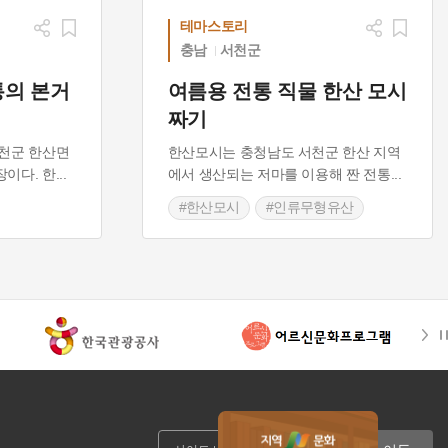
테마스토리
충남
서천군
통의 본거
여름용 전통 직물 한산 모시
짜기
천군 한산면
한산모시는 충청남도 서천군 한산 지역
이다. 한
...
에서 생산되는 저마를 이용해 짠 전통
...
#한산모시
#인류무형유산
#충청남도 전통시장