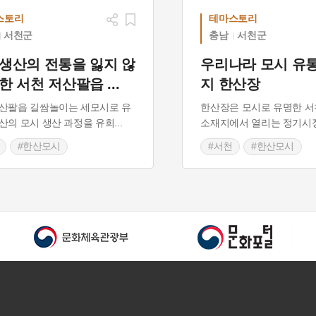
스토리
테마스토리
서천군
충남
서천군
 생산의 전통을 잃지 않
우리나라 모시 유
위한 서천 저산팔읍
...
지 한산장
산팔읍 길쌈놀이는 세모시로 유
한산장은 모시로 유명한 서
산의 모시 생산 과정을 유희
...
소재지에서 열리는 정기시장
#한산모시
#서천
#한산모시
성민속놀이
#충청남도 전통시장
남도 민속놀이