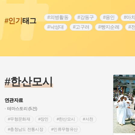
#의병활동
#강동구
#용인
#아
#인기
태그
#낙성대
#고구려
#빵지순례
#
#28독립선언
#온달
#조선역사
#외성
#동의보감
#단지
#설화
#블루리본
#전설
#조선시대 문신
#제주도설화
#영산강
#대한민국임
#경기도설화
#남자현
#한의학
#한산모시
연관자료
테마스토리 (5건)
#무형문화재
#장인
#한산모시
#서천
#충청남도 전통시장
#인류무형유산