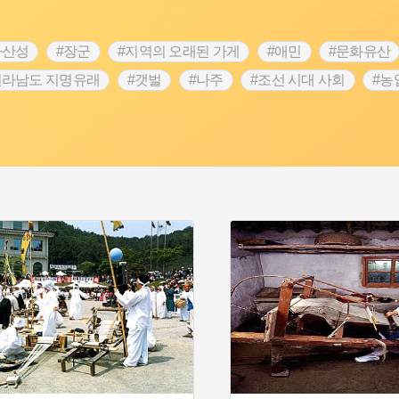
차산성
#장군
#지역의 오래된 가게
#애민
#문화유산
전라남도 지명유래
#갯벌
#나주
#조선 시대 사회
#농
#지명유래
#여성독립운동가
#항일투쟁
#원호원두표묘
#인물설화
#대한애국부인회
#생활용품
#고구마
#여성 독립운동가
#지역의 설화
#성곽
#어린이역사
시정부
#강서구
#마을
#종로구
#노원구
#부산
#동화
#임시의정원
#황해도
#산성
#박물관
#공