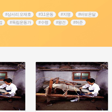
#상서리 오재호
#3.1운동
#지명
#바보온달
업
#독립운동가
#수령
#왕건
#허준
역
#목민관
#백년가게
#온라인 생활사박물관
#김마리아
#바위설화
#인천
#강감찬
#강진
콘텐츠
#내시
#내성
#먼우금
#징채
#염전
#끈기
#용인의 전설
#여성의원
#풍속
예품
#영산포