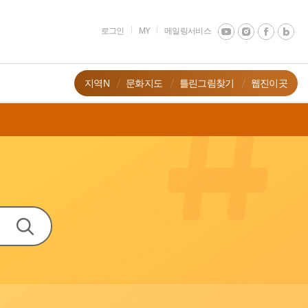
로그인
MY
메일링서비스
지역N
문화지도
틀린그림찾기
웹진이곳