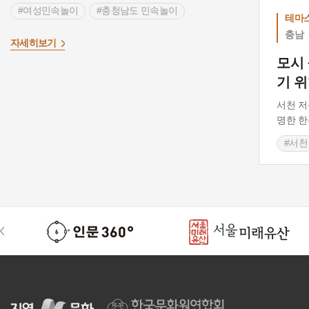
#여성민속놀이
#충청남도 민속놀이
테마
#노동요
#길쌈
#무형유산
#모시풀
충남
>
자세히보기
#삼베길쌈
#남해저마
모시
기 
서천 저
명한 한
#서천
#여
#충청