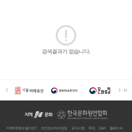
#조선 시대 사회
#농업
#독립운동가
#수령
#왕건
#허준
#28독립선언
#온달
#조선역사
#지명유래
#여성독립운동가
#항일투쟁
#원호원두표묘역
#목민관
#백년가게
#온라인 생활사박물관
#외성
#동의보감
#단지
#설화
#인물설화
#대한애국부인회
#생활용품
#고구마
#김마리아
#바위설화
#인천
#강감찬
검색결과가 없습니다.
#강진
#블루리본
#전설
#조선시대 문신
#여성 독립운동가
#지역의 설화
#성곽
#어린이역사콘텐츠
#내시
#내성
#먼우금
#징채
#제주도설화
#영산강
#대한민국임시정부
#강서구
#마을
#종로구
#노원구
#부산
#염전
#끈기
#용인의 전설
#여성의원
#풍속
#경기도설화
#남자현
#한의학
#동화
#임시의정원
#황해도
#산성
#박물관
#공예품
#영산포
지역N문화포털이란?
개인정보처리방침
공지사항
FAQ
Q&A
월페이퍼