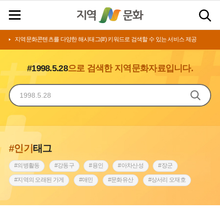
지역문화콘텐츠를 다양한 해시태그(#) 키워드로 검색할 수 있는 서비스 제공
#1998.5.28
으로 검색한 지역문화자료입니다.
#인기
태그
#의병활동
#강동구
#용인
#아차산성
#장군
#지역의 오래된 가게
#애민
#문화유산
#상서리 오재호
#3.1운동
#지명
#바보온달
#낙성대
#고구려
#빵지순례
#전라남도 지명유래
#갯벌
#나주