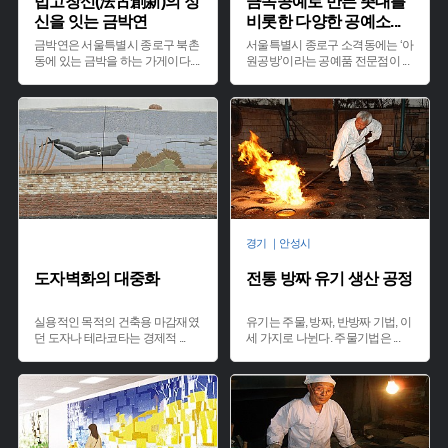
법고창신(法古創新)의 정
금속공예로 만든 촛대를
신을 잇는 금박연
비롯한 다양한 공예소
...
금박연은 서울특별시 종로구 북촌
서울특별시 종로구 소격동에는 ‘아
동에 있는 금박을 하는 가게이다.
...
원공방’이라는 공예품 전문점이
...
경기 ｜안성시
도자벽화의 대중화
전통 방짜 유기 생산 공정
실용적인 목적의 건축용 마감재였
유기는 주물, 방짜, 반방짜 기법, 이
던 도자나 테라코타는 경제적
...
세 가지로 나뉜다. 주물기법은
...