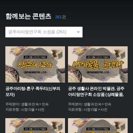
함께보는 콘텐츠
261
건
공주아리랑-혼구 족두리(신부의
공주 생활사 온라인 박물관, 공주
모자)
아리랑연구회 소장품 (상례물품,
혼백상)
주제분야 :
생활과 민속 > 민속
주제분야 :
생활과 민속 > 민속
자료유형 :
시청각물 > 사진
자료유형 :
시청각물 > 사진