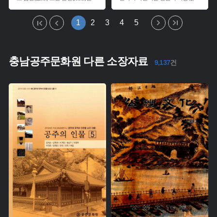
1
2
3
4
5
충남공주문화원 다른 소장자료
9,137
건
주제 :
주제 :
유형 :
유형 :
생산 :
생산 :
소장 :
소장 :