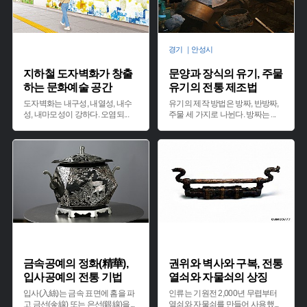
경기 ｜안성시
지하철 도자벽화가 창출
문양과 장식의 유기, 주물
하는 문화예술 공간
유기의 전통 제조법
도자벽화는 내구성, 내열성, 내수
유기의 제작 방법은 방짜, 반방짜,
성, 내마모성이 강하다. 오염되
...
주물 세 가지로 나뉜다. 방짜는
...
금속공예의 정화(精華),
권위와 벽사와 구복, 전통
입사공예의 전통 기법
열쇠와 자물쇠의 상징
입사(入絲)는 금속 표면에 홈을 파
인류는 기원전 2,000년 무렵부터
고 금선(金線) 또는 은선(銀線)을
...
열쇠와 자물쇠를 만들어 사용했
...