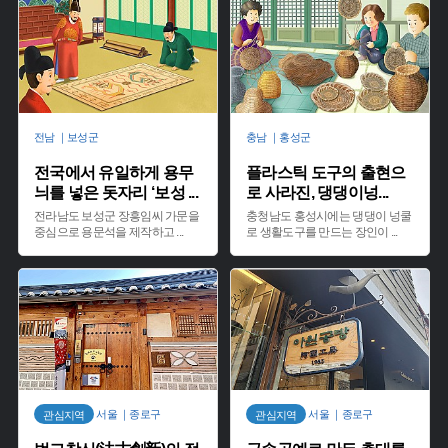
전남 ｜보성군
충남 ｜홍성군
전국에서 유일하게 용무
플라스틱 도구의 출현으
늬를 넣은 돗자리 ‘보성
...
로 사라진, 댕댕이넝
...
전라남도 보성군 장흥임씨 가문을
충청남도 홍성시에는 댕댕이 넝쿨
중심으로 용문석을 제작하고
...
로 생활도구를 만드는 장인이
...
서울 ｜종로구
서울 ｜종로구
관심지역
관심지역