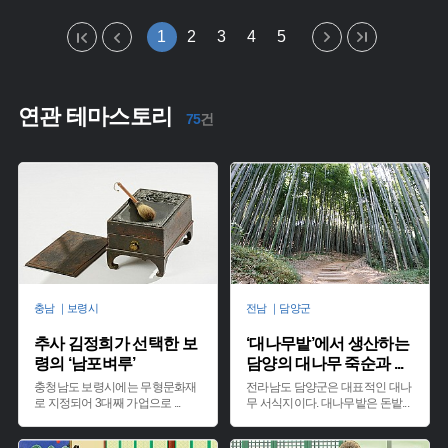
1
2
3
4
5
연관 테마스토리
75
건
충남 ｜보령시
전남 ｜담양군
추사 김정희가 선택한 보
‘대나무밭’에서 생산하는
령의 ‘남포벼루’
담양의 대나무 죽순과
...
충청남도 보령시에는 무형문화재
전라남도 담양군은 대표적인 대나
로 지정되어 3대째 가업으로
...
무 서식지이다. 대나무밭은 돈밭
...