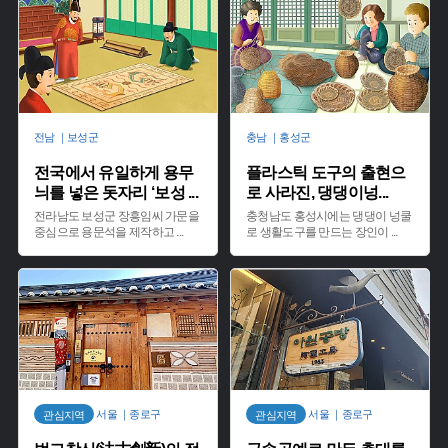
전남 ｜보성군
충남 ｜홍성군
전국에서 유일하게 용무
플라스틱 도구의 출현으
늬를 넣은 돗자리 ‘보성
...
로 사라진, 댕댕이넝
...
전라남도 보성군 장흥임씨 가문을
충청남도 홍성시에는 댕댕이 넝쿨
중심으로 용문석을 제작하고
...
로 생활도구를 만드는 장인이
...
서울 ｜종로구
서울 ｜종로구
관심지역
관심지역