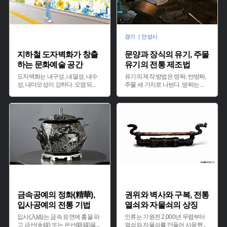
경기 ｜안성시
지하철 도자벽화가 창출
문양과 장식의 유기, 주물
하는 문화예술 공간
유기의 전통 제조법
도자벽화는 내구성, 내열성, 내수
유기의 제작 방법은 방짜, 반방짜,
성, 내마모성이 강하다. 오염되
...
주물 세 가지로 나뉜다. 방짜는
...
금속공예의 정화(精華),
권위와 벽사와 구복, 전통
입사공예의 전통 기법
열쇠와 자물쇠의 상징
입사(入絲)는 금속 표면에 홈을 파
인류는 기원전 2,000년 무렵부터
고 금선(金線) 또는 은선(銀線)을
...
열쇠와 자물쇠를 만들어 사용했
...