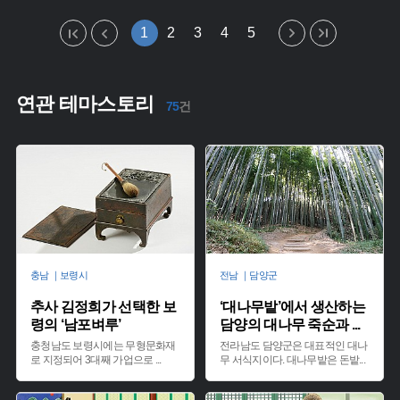
1
2
3
4
5
연관 테마스토리
75
건
충남 ｜보령시
전남 ｜담양군
추사 김정희가 선택한 보
‘대나무밭’에서 생산하는
령의 ‘남포벼루’
담양의 대나무 죽순과
...
충청남도 보령시에는 무형문화재
전라남도 담양군은 대표적인 대나
로 지정되어 3대째 가업으로
...
무 서식지이다. 대나무밭은 돈밭
...