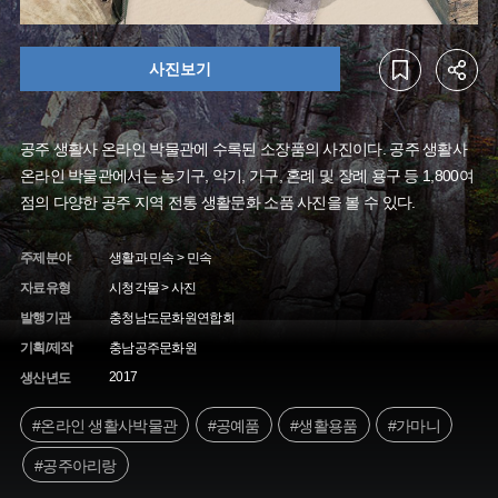
사진보기
공주 생활사 온라인 박물관에 수록된 소장품의 사진이다. 공주 생활사
온라인 박물관에서는 농기구, 악기, 가구, 혼례 및 장례 용구 등 1,800여
점의 다양한 공주 지역 전통 생활문화 소품 사진을 볼 수 있다.
주제분야
생활과 민속 > 민속
자료유형
시청각물 > 사진
발행기관
충청남도문화원연합회
기획/제작
충남공주문화원
2017
생산년도
#온라인 생활사박물관
#공예품
#생활용품
#가마니
#공주아리랑