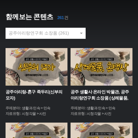
함께보는 콘텐츠
261
건
공주아리랑-혼구 족두리(신부의
공주 생활사 온라인 박물관, 공주
모자)
아리랑연구회 소장품 (상례물품,
혼백상)
주제분야 :
생활과 민속 > 민속
주제분야 :
생활과 민속 > 민속
자료유형 :
시청각물 > 사진
자료유형 :
시청각물 > 사진