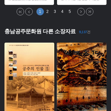
1
2
3
4
5
충남공주문화원 다른 소장자료
9,137
건
주제 :
주제 :
유형 :
유형 :
생산 :
생산 :
소장 :
소장 :