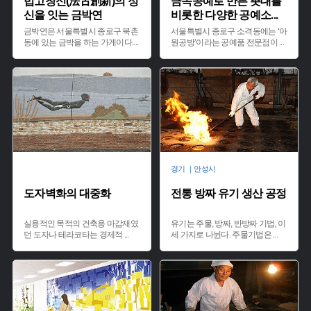
법고창신(法古創新)의 정
금속공예로 만든 촛대를
신을 잇는 금박연
비롯한 다양한 공예소
...
금박연은 서울특별시 종로구 북촌
서울특별시 종로구 소격동에는 ‘아
동에 있는 금박을 하는 가게이다.
...
원공방’이라는 공예품 전문점이
...
경기 ｜안성시
도자벽화의 대중화
전통 방짜 유기 생산 공정
실용적인 목적의 건축용 마감재였
유기는 주물, 방짜, 반방짜 기법, 이
던 도자나 테라코타는 경제적
...
세 가지로 나뉜다. 주물기법은
...