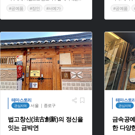
#공예품
#장인
#서예가
#공예품
#지역특화
테마스토리
테마스토
서울 ｜종로구
관심지역
관심지역
법고창신(法古創新)의 정신을
금속공예
잇는 금박연
한 다양