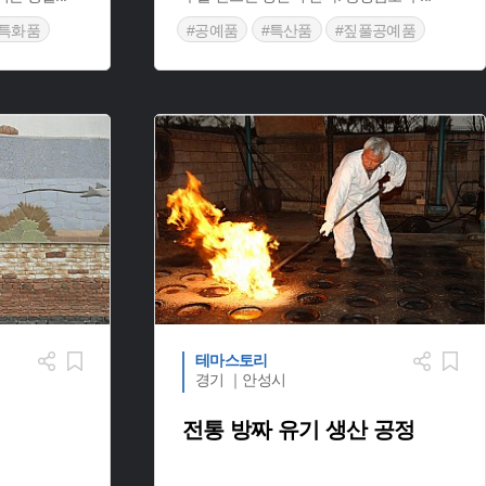
특화품
#공예품
#특산품
#짚풀공예품
테마스토리
경기 ｜안성시
전통 방짜 유기 생산 공정