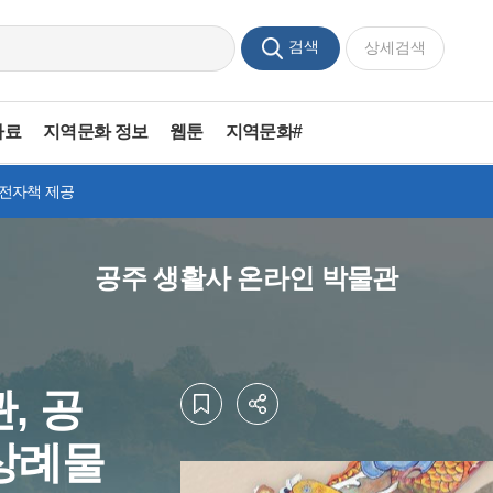
검색
상세검색
자료
지역문화 정보
웹툰
지역문화#
 전자책 제공
공주 생활사 온라인 박물관
, 공
상례물