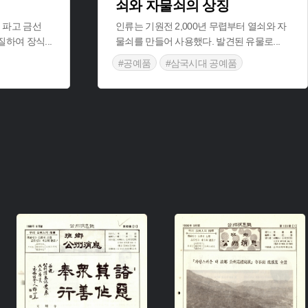
쇠와 자물쇠의 상징
 파고 금선
인류는 기원전 2,000년 무렵부터 열쇠와 자
음질하여 장식
...
물쇠를 만들어 사용했다. 발견된 유물로
...
#공예품
#삼국시대 공예품
#목공예기술
주제 :
주제 :
유형 :
유형 :
생산 :
생산 :
소장 :
소장 :