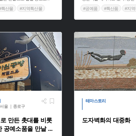
#특산물
#지역특산물
#공예품
#특산품
#지역
품
리
테마스토리
서울 ｜종로구
로 만든 촛대를 비롯
도자벽화의 대중화
한 공예소품을 만날
...