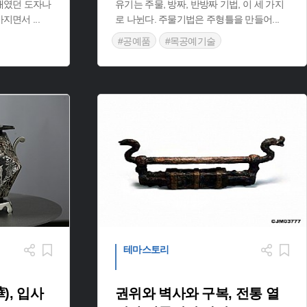
재였던 도자나
유기는 주물, 방짜, 반방짜 기법, 이 세 가지
좋아지면서
...
로 나뉜다. 주물기법은 주형틀을 만들어
...
#공예품
#목공예기술
#전통 공예 기술
테마스토리
), 입사
권위와 벽사와 구복, 전통 열