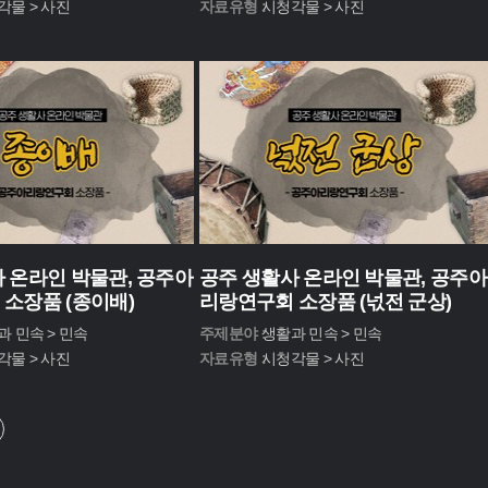
각물 > 사진
자료유형 :
시청각물 > 사진
 온라인 박물관, 공주아
공주 생활사 온라인 박물관, 공주아
소장품 (종이배)
리랑연구회 소장품 (넋전 군상)
과 민속 > 민속
주제분야 :
생활과 민속 > 민속
각물 > 사진
자료유형 :
시청각물 > 사진