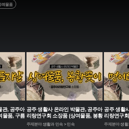
상례물품
물관, 공주아
공주 생활사 온라인 박물관, 공주아
공주 생활사
여물품, 구름
리랑연구회 소장품 (상여물품, 봉황
리랑연구회
꽂이)
줄)
주제분야 :
생활과 민속 > 민속
주제분야 :
생활