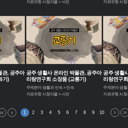
자료유형 :
시청각물 > 사진
자료유형 :
시청
물관, 공주아
공주 생활사 온라인 박물관, 공주아
공주 생활사
화기)
리랑연구회 소장품 (교룡기)
리랑연구회 
주제분야 :
생활과 민속 > 민속
주제분야 :
생활
자료유형 :
시청각물 > 사진
자료유형 :
시청
1
2
3
4
5
6
7
8
9
10