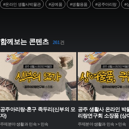
#온라인 생활사박물관
#공예품
#생활용품
#공주아리랑
#
함께보는 콘텐츠
261
건
공주아리랑-혼구 족두리(신부의 모
공주 생활사 온라인 박
자)
리랑연구회 소장품 (상
지알)
주제분야 :
생활과 민속 > 민속
주제분야 :
생활과 민속 > 민속