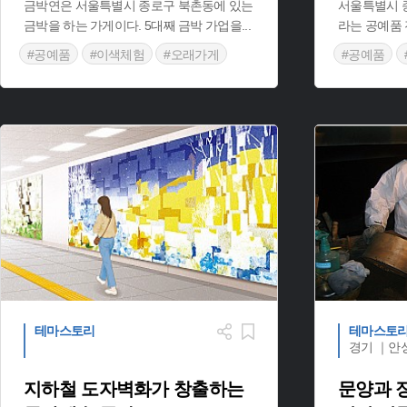
금박연은 서울특별시 종로구 북촌동에 있는
서울특별시 
금박을 하는 가게이다. 5대째 금박 가업을
...
라는 공예품 
#공예품
#이색체험
#오래가게
#공예품
#서울 가볼
테마스토리
테마스토
경기 ｜안
지하철 도자벽화가 창출하는
문양과 장