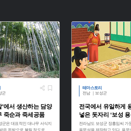
리
테마스토리
양군
전남 ｜보성군
밭’에서 생산하는 담양
전국에서 유일하게 
무 죽순과 죽세공품
넣은 돗자리 ‘보성 용
양군은 대표적인 대나무 서식지
전라남도 보성군 장흥임씨 가
무밭은 돈밭으로 불릴 정도로
...
용문석을 제작하고 있다. 용문