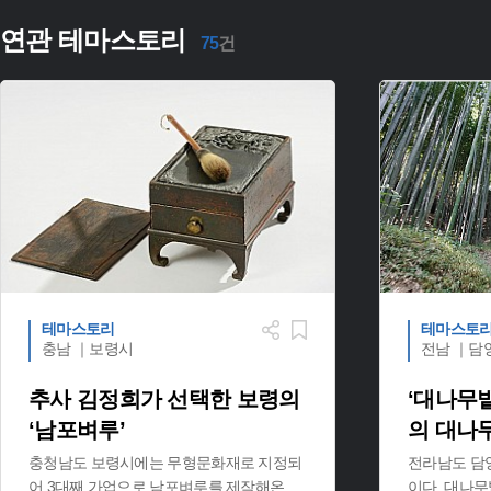
연관 테마스토리
75
건
테마스토리
테마스토
충남 ｜보령시
전남 ｜담
추사 김정희가 선택한 보령의
‘대나무
‘남포벼루’
의 대나
충청남도 보령시에는 무형문화재로 지정되
전라남도 담
어 3대째 가업으로 남포벼루를 제작해온
...
이다. 대나