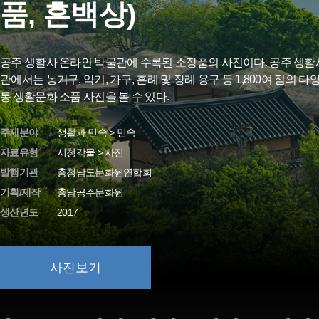
품, 혼백상)
공주 생활사 온라인 박물관에 수록된 소장품의 사진이다. 공주 생활
관에서는 농기구, 악기, 가구, 혼례 및 장례 용구 등 1,800여 점의 다
통 생활문화 소품 사진을 볼 수 있다.
주제분야
생활과 민속 > 민속
자료유형
시청각물 > 사진
발행기관
충청남도문화원연합회
기획/제작
충남공주문화원
생산년도
2017
사진보기