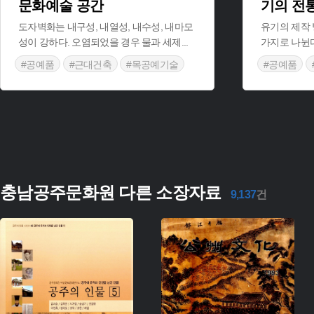
문화예술 공간
기의 전
도자벽화는 내구성, 내열성, 내수성, 내마모
유기의 제작 
성이 강하다. 오염되었을 경우 물과 세제
...
가지로 나뉜
#공예품
#근대건축
#목공예기술
#공예품
충남공주문화원 다른 소장자료
9,137
건
주제 :
주제 :
유형 :
유형 :
생산 :
생산 :
소장 :
소장 :