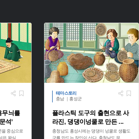
테마스토리
충남 ｜홍성군
용무늬를
플라스틱 도구의 출현으로 사
문석’
라진, 댕댕이넝쿨로 만든
...
문을 중심으로
충청남도 홍성시에는 댕댕이 넝쿨로 생활도
석은 왕실
...
구를 만드는 장인이 산다. 충청남도 무
...