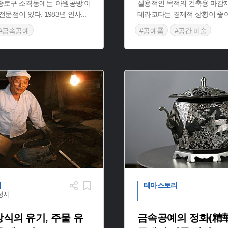
종로구 소격동에는 ‘아원공방’이
실용적인 목적의 건축용 마감
전문점이 있다. 1983년 인사
...
테라코타는 경제적 상황이 
#금속공예
#공예품
#공간 미술
만한곳
리
테마스토리
성시
식의 유기, 주물 유
금속공예의 정화(精華