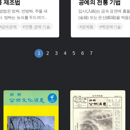
통 제조법
공예의 전통 기법
방법은 방짜, 반방짜, 주물 세
입사(入絲)는 금속 표면에 홈을
다. 방짜는 놋쇠를 두드려가
...
(金線) 또는 은선(銀線)을 박
#금속공예
#전통 공예 기술
#공예품
#목공예기술
1
2
3
4
5
6
7
주제 :
주제 :
유형 :
유형 :
생산 :
생산 :
소장 :
소장 :