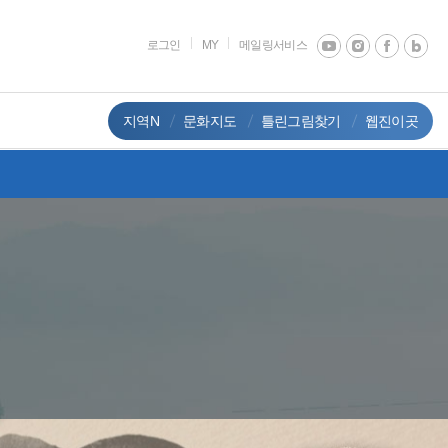
로그인
MY
메일링서비스
지역N
문화지도
틀린그림찾기
웹진이곳