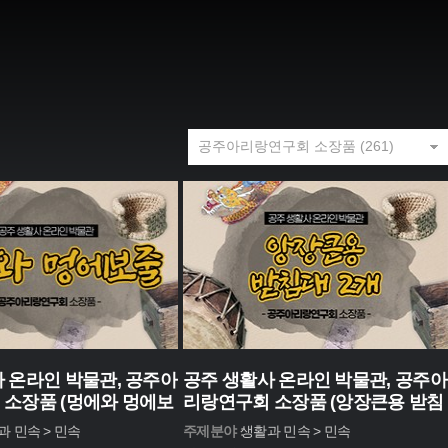
 온라인 박물관, 공주아
공주 생활사 온라인 박물관, 공주아
 소장품 (멍에와 멍에보
리랑연구회 소장품 (앙장큰용 받침
대 2개)
과 민속 > 민속
주제분야 :
생활과 민속 > 민속