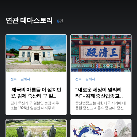
연관 테마스토리
6
건
전북 ｜김제시
전북 ｜김제시
'제국의 마름들'이 설치던
“새로운 세상이 열리리
곳, 김제 죽산리 구 일
...
라” - 김제 증산법종교
...
김제 죽산리 구 일본인 농장 사무
증산법종교는 대한제국 시기에 태
소는 1926년 일본인 대지주 하
...
동한 증산교 계통의 종교다. 증산
...