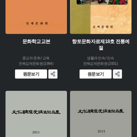
문화학교교본
향토문화자료제18호 전통예
절
종교와 문화 / 교육
생활과 민속 / 민속
전북김제문화원 (1994)
전북김제문화원 (2001)
원문보기
원문보기
주제 :
주제 :
유형 :
유형 :
생산 :
생산 :
소장 :
소장 :