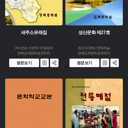
새주소유래집
성산문화 제27호
구비전승·어문학 / 지명유래
종교와 문화 / 문화예술
전북김제문화원 (2014)
전북김제문화원 (2015)
원문보기
원문보기
주제 :
주제 :
유형 :
유형 :
생산 :
생산 :
소장 :
소장 :