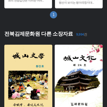
화의 전승집단은 이러한 어려
...
평선이 보이는 평야곡창지대
...
1
전북김제문화원 다른 소장자료
9,994
건
유형 :
유형 :
생산 :
생산 :
소장 :
소장 :