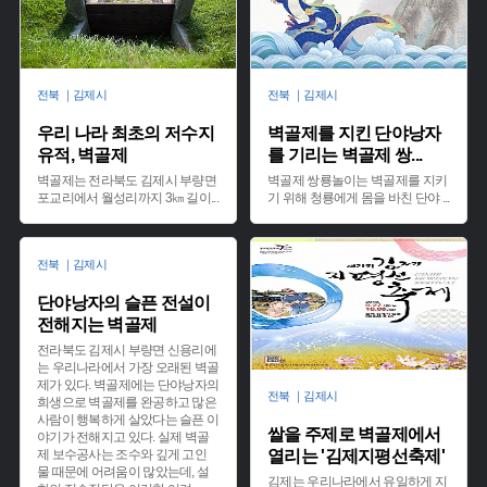
전북 ｜김제시
전북 ｜김제시
우리 나라 최초의 저수지
벽골제를 지킨 단야낭자
유적, 벽골제
를 기리는 벽골제 쌍
...
벽골제는 전라북도 김제시 부량면
벽골제 쌍룡놀이는 벽골제를 지키
포교리에서 월성리까지 3㎞ 길이
...
기 위해 청룡에게 몸을 바친 단야
...
전북 ｜김제시
단야낭자의 슬픈 전설이
전해지는 벽골제
전라북도 김제시 부량면 신용리에
는 우리나라에서 가장 오래된 벽골
제가 있다. 벽골제에는 단야낭자의
전북 ｜김제시
희생으로 벽골제를 완공하고 많은
사람이 행복하게 살았다는 슬픈 이
쌀을 주제로 벽골제에서
야기가 전해지고 있다. 실제 벽골
제 보수공사는 조수와 깊게 고인
열리는 '김제지평선축제'
물 때문에 어려움이 많았는데, 설
김제는 우리나라에서 유일하게 지