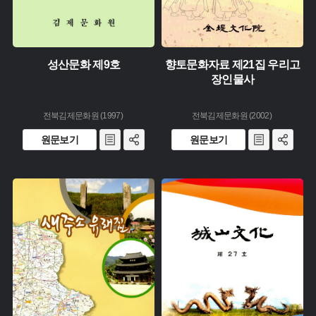
성산문화 제9호
향토문화자료 제21집 우리고
장인물사
전북김제문화원 (1997)
전북김제문화원 (2002)
원문보기
원문보기
주제 :
주제 :
유형 :
유형 :
생산 :
생산 :
소장 :
소장 :