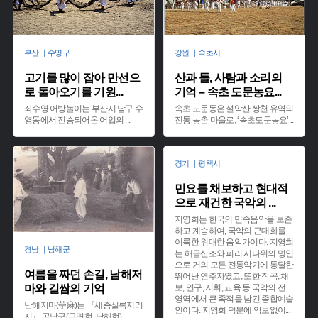
부산 ｜수영구
강원 ｜속초시
고기를 많이 잡아 만선으
산과 들, 사람과 소리의
로 돌아오기를 기원
...
기억 – 속초 도문농요
...
좌수영 어방놀이는 부산시 남구 수
속초 도문동은 설악산 쌍천 유역의
영동에서 전승되어온 어업의
...
전통 농촌 마을로, ‘속초도문농요’
...
경기 ｜평택시
민요를 채보하고 현대적
으로 재건한 국악의
...
지영희는 한국의 민속음악을 보존
하고 계승하여, 국악의 근대화를
이룩한 위대한 음악가이다. 지영희
경남 ｜남해군
는 해금산조와 피리 시나위의 명인
으로 거의 모든 전통악기에 통달한
여름을 짜던 손길, 남해저
뛰어난 연주자였고, 또한 작곡, 채
마와 길쌈의 기억
보, 연구, 지휘, 교육 등 국악의 전
영역에서 큰 족적을 남긴 종합예술
남해저마(苧麻)는 『세종실록지리
인이다. 지영희 덕분에 악보없이
...
지』 곤남군(곤명현, 남해현)
...