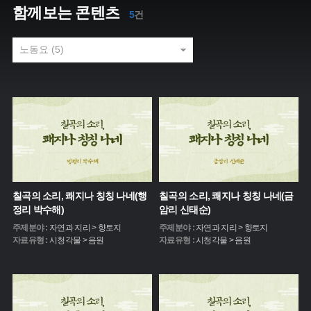
함께보는 콘텐츠
5
건
칠곡의 소리, 쾌지나 칭칭 나네(행
칠곡의 소리, 쾌지나 칭칭 나네(금
정리 박수해)
암리 신태순)
주제분야 :
자연과 지리 > 향토지
주제분야 :
자연과 지리 > 향토지
자료유형 :
시청각물 > 음원
자료유형 :
시청각물 > 음원