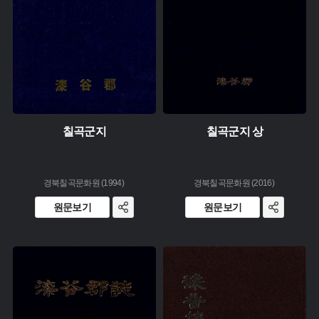
칠곡군지
칠곡군지 상
경북칠곡문화원 (1994)
경북칠곡문화원 (2016)
원문보기
원문보기
유형 :
주제 :
생산 :
유형 :
소장 :
발행 :