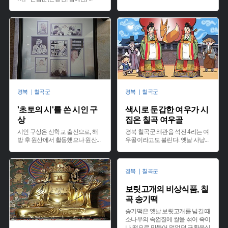
경북 ｜칠곡군
경북 ｜칠곡군
'초토의 시'를 쓴 시인 구
색시로 둔갑한 여우가 시
상
집온 칠곡 여우골
시인 구상은 신학교 출신으로, 해
경북 칠곡군 왜관읍 석전 4리는 여
방 후 원산에서 활동했으나 원산
...
우골이라고도 불린다. 옛날 사냥
...
경북 ｜칠곡군
보릿고개의 비상식품, 칠
곡 송기떡
송기떡은 옛날 보릿고개를 넘길 때
소나무의 속껍질에 쌀을 섞어 죽이
나 떡으로 만들어 먹었던 구황음식