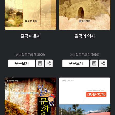
칠곡 마을지
칠곡의 역사
경북칠곡문화원 (2006)
경북칠곡문화원 (2016)
원문보기
원문보기
유형 :
주제 :
생산 :
유형 :
소장 :
생산 :
소장 :