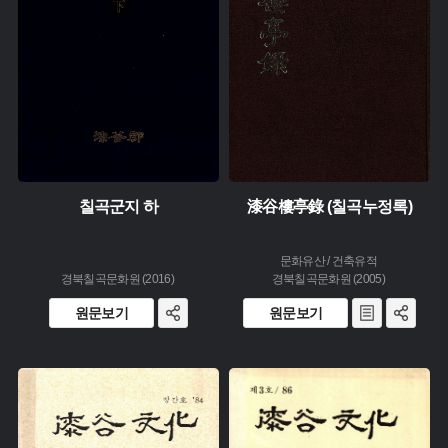
생산 :
소장 :
칠곡군지 하
漆谷樓亭錄 (칠곡누정록)
문화유산 / 건축유적
경북칠곡문화원 (2016)
경북칠곡문화원 (2005)
원문보기
원문보기
주제 :
주제 :