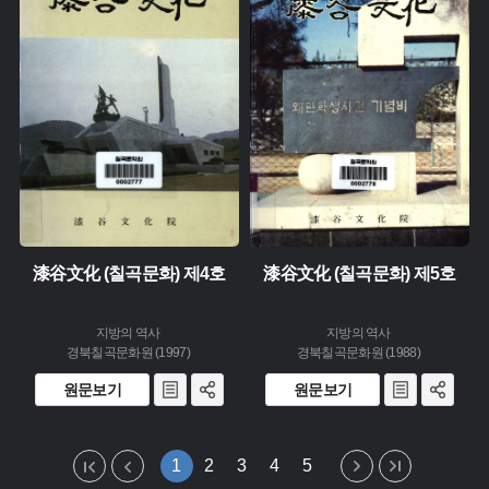
주제 :
주제 :
유형 :
유형 :
발행 :
발행 :
생산 :
생산 :
소장 :
소장 :
漆谷文化 (칠곡문화) 제4호
漆谷文化 (칠곡문화) 제5호
지방의 역사
지방의 역사
경북칠곡문화원 (1997)
경북칠곡문화원 (1988)
원문보기
원문보기
1
2
3
4
5