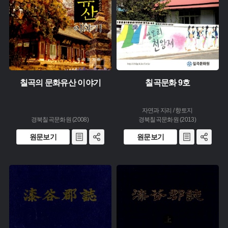
칠곡의 문화유산 이야기
칠곡문화 9호
자연과 지리 / 향토지
경북칠곡문화원 (2008)
경북칠곡문화원 (2013)
원문보기
원문보기
유형 :
유형 :
생산 :
생산 :
소장 :
소장 :