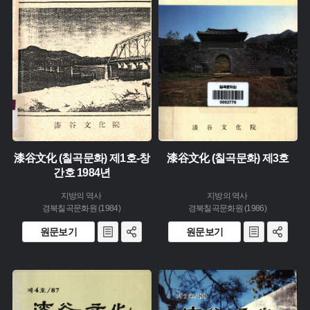
유형 :
유형 :
발행 :
발행 :
생산 :
생산 :
소장 :
소장 :
漆谷文化 (칠곡문화) 제1호-창
漆谷文化 (칠곡문화) 제3호
간호 1984년
지방의 역사
지방의 역사
경북칠곡문화원 (1984)
경북칠곡문화원 (1986)
원문보기
원문보기