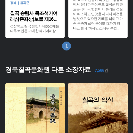
경북 ｜칠곡군
에서 유래한 경상북도 칠곡군의 향
토음식이다. 한방에서 송기는 성질
칠곡 송림사 목조석가여
이 따스하고 단맛을 지녀서 이것을
래삼존좌상(보물 제16
...
날것으로 먹으면 가래를 삭이고 가
슴 통증과 쓰린 속에도 효과가 있
경상북도 칠곡 송림사 대웅전에는
다고 한다. 하지만 소나무 속껍
...
나무로 만든 거대한 석가여래삼
...
1
경북칠곡문화원 다른 소장자료
7,566
건
유형 :
유형 :
생산 :
생산 :
소장 :
소장 :