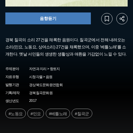
음향듣기
경북 칠곡의 소리 27건을 채록한 음원이다. 칠곡군에서 전해 내려오는
소리(민요, 노동요, 상여소리) 27건을 채록했으며, 이중 '베틀노래'를 소
개한다. 옛날 서민들의 생생한 생활상과 애환을 가감없이 느낄 수 있다.
주제분야
자연과 지리 > 향토지
자료유형
시청각물 > 음원
발행기관
경상북도문화원연합회
기획/제작
경북칠곡문화원
2017
생산년도
#노동요
#민요
#베틀노래
#칠곡군