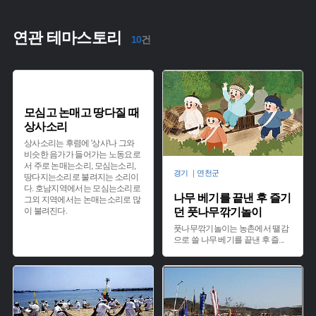
연관 테마스토리
10
건
모심고 논매고 땅다질 때
상사소리
상사소리는 후렴에 '상사'나 그와
비슷한 음가가 들어가는 노동요로
서 주로 논매는소리, 모심는소리,
경기 ｜연천군
땅다지는소리로 불려지는 소리이
다. 호남지역에서는 모심는소리로
나무 베기를 끝낸 후 즐기
그외 지역에서는 논매는소리로 많
이 불려진다.
던 풋나무깎기놀이
풋나무깎기놀이는 농촌에서 땔감
으로 쓸 나무 베기를 끝낸 후 즐
...