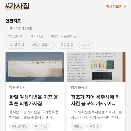
#임시의정원
#고구려
#고구마
#한의학
#강진
#가사집
자세히보기
#인천
#외성
#허준
#농업
#지역의 설화
#낙성대
#황해도
#지역의 오래된 가게
#어린이역사콘텐츠
#백년가게
연관자료
#조선역사
#대한애국부인회
#아차산성
#빵지순례
테마스토리 (3건)
#왕건
#전라남도 지명유래
#목민관
#강감찬
#한말의병
#가사집
#춘천 가볼만한곳
#온라인 생활사박물관
#강동구
#제주도설화
#의병 문서
#일제강점기
#독립운동
#불교
#여성독립운동가
#조선시대 문신
#3.1운동
#애민
#정조
#가사문학
#김마리아
#여성 독립운동가
#28독립선언
#온달
#문화유산
#노원구
#마을
#전설
#박물관
#경기도설화
#강서구
#공예품
#원호원두표묘역
#용인
#지명유래
#블루리본
#대한민국임시정부
#염전
강원
춘천시
경기
화성시
#용인의 전설
#끈기
#산성
#동화
#생활용품
한말 여성의병을 이끈 윤
정조가 지어 용주사에 하
희순 의병가사집
사한 불교식 가사, 어
...
#의병활동
#영산포
#수령
#부산
#항일투쟁
#남자현
윤희순 의병가사집은 국가등록문
『어제화산용주사봉불기복게』는
화재로 강원도 춘천시 강원대
...
정조가 직접 지어 용주사에 하사
...
#한말의병
#가사집
#불교
#정조