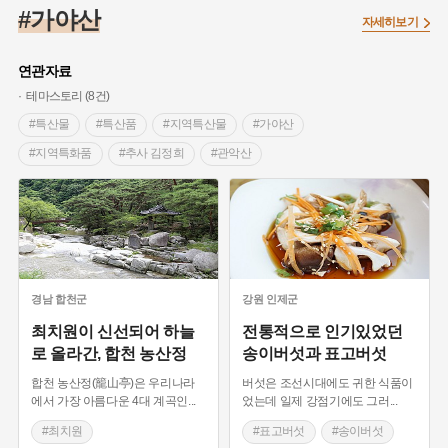
#조선 시대 사회
#농업
#독립운동가
#수령
#왕건
#가야산
자세히보기
#허준
#28독립선언
#온달
#조선역사
#지명유래
#여성독립운동가
#항일투쟁
#원호원두표묘역
#목민관
연관자료
#백년가게
#온라인 생활사박물관
#외성
#동의보감
테마스토리 (8건)
#단지
#설화
#인물설화
#대한애국부인회
#생활용품
#특산물
#특산품
#지역특산물
#가야산
#고구마
#김마리아
#바위설화
#인천
#강감찬
#지역특화품
#추사 김정희
#관악산
#강진
#블루리본
#전설
#조선시대 문신
#과천 마을이야기
#표고버섯
#송이버섯
#여성 독립운동가
#지역의 설화
#성곽
#어린이역사콘텐츠
#가을별미
#식료품
#인공재배
#송이찜
#내시
#내성
#먼우금
#징채
#제주도설화
#영산강
#최치원
#합천 가볼만한곳
#합천 누정
#대한민국임시정부
#강서구
#마을
#종로구
#노원구
#경상남도 누정
#외암민속마을 외암천
#부산
#염전
#끈기
#용인의 전설
#여성의원
#풍속
#충청우도 역로
#유형원 역로 재편
#포곡식 산성
경남
합천군
강원
인제군
#경기도설화
#남자현
#한의학
#동화
#임시의정원
#가야의 성곽
#경상북도 성곽
#감성여행
최치원이 신선되어 하늘
전통적으로 인기있었던
로 올라간, 합천 농산정
송이버섯과 표고버섯
#황해도
#산성
#박물관
#공예품
#영산포
#경관이 아름다운 곳
#자연여행지
#설화
합천 농산정(籠山亭)은 우리나라
버섯은 조선시대에도 귀한 식품이
#드라마 촬영지
#경상남도 설화
에서 가장 아름다운 4대 계곡인
...
었는데 일제 강점기에도 그러
...
#최치원
#표고버섯
#송이버섯