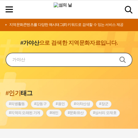
지역문화콘텐츠를 다양한 해시태그(#) 키워드로 검색할 수 있는 서비스 제공
#가야산
으로 검색한 지역문화자료입니다.
#인기
태그
#의병활동
#강동구
#용인
#아차산성
#장군
#지역의 오래된 가게
#애민
#문화유산
#상서리 오재호
#3.1운동
#지명
#바보온달
#낙성대
#고구려
#빵지순례
#전라남도 지명유래
#갯벌
#나주