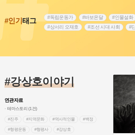
#독립운동가
#바보온달
#인물설화
#인기
태그
#상서리 오재호
#조선 시대 사회
#
#강진
#인천
#외성
#허준
#
#대한애국부인회
#아차산성
#빵지
#여성독립운동가
#조선시대 문신
#
#전설
#박물관
#경기도설화
#
#용인의 전설
#끈기
#산성
#동
#강상호이야기
연관자료
테마스토리 (1건)
#진주
#지역문화
#역사적인물
#백정
#형평운동
#형평사
#강상호