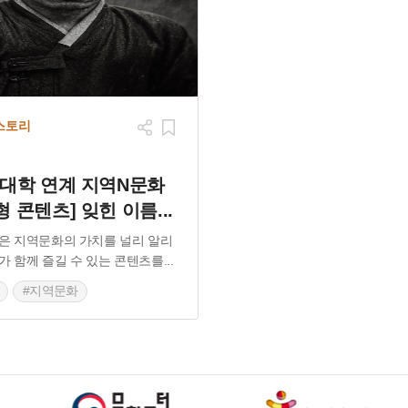
스토리
역대학 연계 지역N문화
형 콘텐츠] 잊힌 이름
...
은 지역문화의 가치를 널리 알리
가 함께 즐길 수 있는 콘텐츠를
...
#지역문화
사적인물
#백정
평운동
#형평사
#강상호
사다큐
#강상호이야기