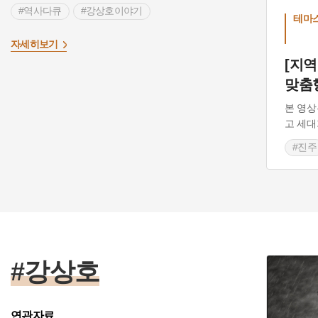
#역사다큐
#강상호이야기
테마
자세히보기
[지
맞춤
본 영상
고 세대
#진주
#역
#형
#역
#강상호
연관자료