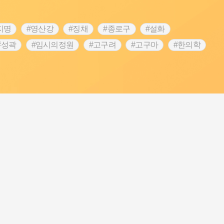
지명
#영산강
#징채
#종로구
#설화
#성곽
#임시의정원
#고구려
#고구마
#한의학
 가게
#어린이역사콘텐츠
#백년가게
#조선역사
#온라인 생활사박물관
#강동구
#제주도설화
립선언
#온달
#문화유산
#노원구
#마을
#블루리본
#대한민국임시정부
#염전
#항일투쟁
#남자현