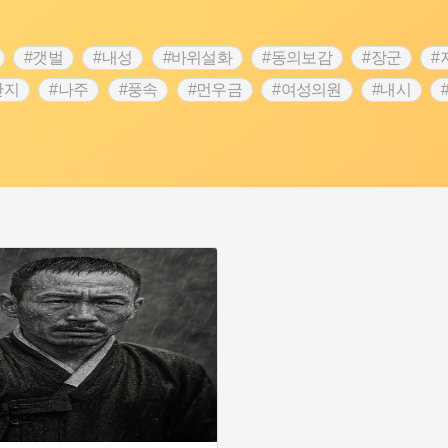
#갯벌
#내성
#바위설화
#동의보감
#장군
#
단지
#나주
#풍속
#먼우금
#여성의원
#내시
농업
#지역의 설화
#낙성대
#황해도
#지역의 오래된
순례
#왕건
#전라남도 지명유래
#목민관
#강감찬
3.1운동
#애민
#김마리아
#여성 독립운동가
#28독
강서구
#공예품
#원호원두표묘역
#용인
#지명유래
화
#생활용품
#의병활동
#영산포
#수령
#부산