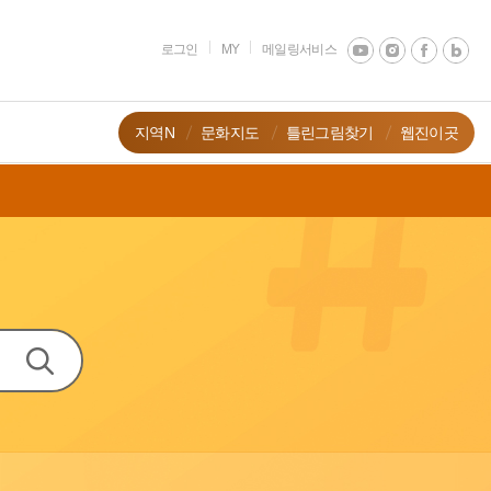
로그인
MY
메일링서비스
지역N
문화지도
틀린그림찾기
웹진이곳