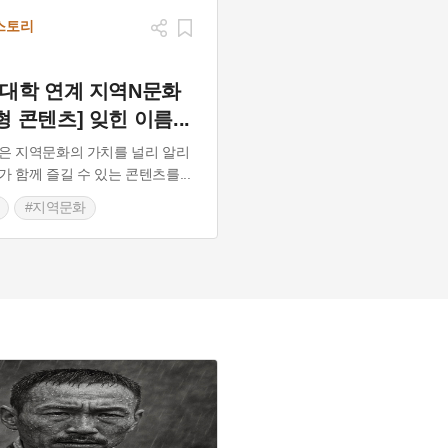
스토리
역대학 연계 지역N문화
형 콘텐츠] 잊힌 이름
...
은 지역문화의 가치를 널리 알리
가 함께 즐길 수 있는 콘텐츠를
...
#지역문화
사적인물
#백정
평운동
#형평사
#강상호
사다큐
#강상호이야기