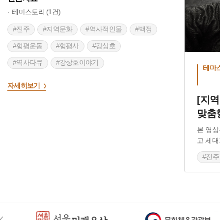
테마스토리 (1건)
#진주
#지역문화
#역사적인물
#백정
#형평운동
#형평사
#강상호
#역사다큐
#강상호이야기
테마
자세히보기
[지
맞춤
본 영상
고 세대
#진주
#역
#형
#역