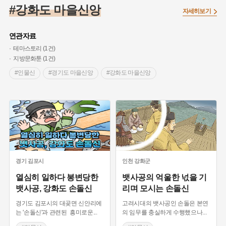
#끈기
#종로구
#항일투쟁
#강서구
#염전
#고구마
#강화도 마을신앙
자세히보기
#갯벌
#강감찬
#수령
#설화
#3.1운동
#남자현
#대한민국임시정부
#대한애국부인회
#강동구
#마을
연관자료
#조선역사
#성곽
#용인의 전설
#낙성대
#먼우금
테마스토리 (1건)
지방문화툰 (1건)
#김마리아
#박물관
#바보온달
#나주
#애민
#인물신
#경기도 마을신앙
#강화도 마을신앙
#생활용품
#장군
#조선시대 문신
#백년가게
#블루리본
#경기도설화
#임시의정원
#영산강
#문화유산
#황해도
#강진
#부산
#풍속
#의병활동
#빵지순례
#지역의 설화
#동의보감
#28독립선언
#지명유래
#여성 독립운동가
#영산포
#전설
#징채
#독립운동가
출처 :한국문화원연합회
#동화
#공예품
#농업
#단지
#온라인 생활사박물관
경기
김포시
인천
강화군
#온달
#여성독립운동가
#고구려
#산성
#한의학
열심히 일하다 봉변당한
뱃사공의 억울한 넋을 기
#외성
#용인
#여성의원
#왕건
뱃사공, 강화도 손돌신
리며 모시는 손돌신
경기도 김포시의 대곶면 신안리에
고려시대의 뱃사공인 손돌은 본연
는 '손돌신'과 관련된 흥미로운
...
의 임무를 충실하게 수행했으나
...