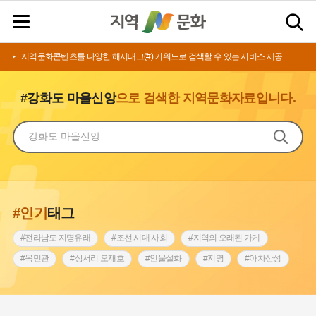
지역문화콘텐츠를 다양한 해시태그(#) 키워드로 검색할 수 있는 서비스 제공
#강화도 마을신앙
으로 검색한 지역문화자료입니다.
#인기
태그
#전라남도 지명유래
#조선 시대 사회
#지역의 오래된 가게
#목민관
#상서리 오재호
#인물설화
#지명
#아차산성
#허준
#바위설화
#원호원두표묘역
#노원구
#제주도설화
#내시
#어린이역사콘텐츠
#내성
#인천