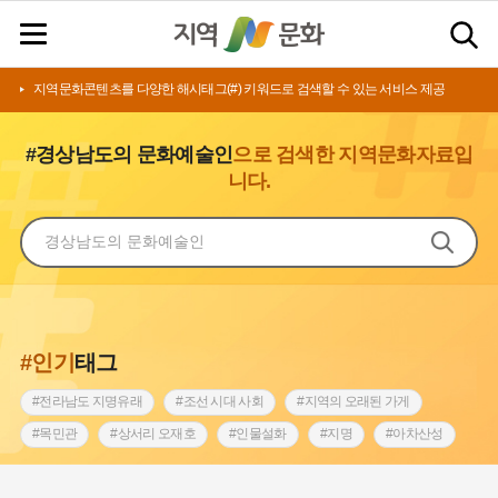
지역문화콘텐츠를 다양한 해시태그(#) 키워드로 검색할 수 있는 서비스 제공
#경상남도의 문화예술인
으로 검색한 지역문화자료입
니다.
#인기
태그
#전라남도 지명유래
#조선 시대 사회
#지역의 오래된 가게
#목민관
#상서리 오재호
#인물설화
#지명
#아차산성
#허준
#바위설화
#원호원두표묘역
#노원구