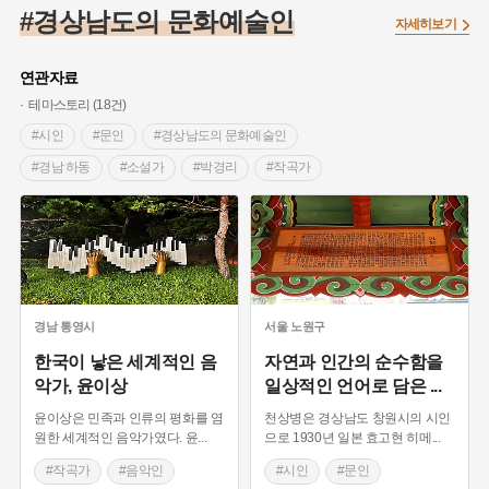
#제주도설화
#내시
#어린이역사콘텐츠
#내성
#인천
#경상남도의 문화예술인
자세히보기
#끈기
#종로구
#항일투쟁
#강서구
#염전
#고구마
#갯벌
#강감찬
#수령
#설화
#3.1운동
#남자현
연관자료
#대한민국임시정부
#대한애국부인회
#강동구
#마을
테마스토리 (18건)
#조선역사
#성곽
#용인의 전설
#낙성대
#먼우금
#시인
#문인
#경상남도의 문화예술인
#김마리아
#박물관
#바보온달
#나주
#애민
#경남 하동
#소설가
#박경리
#작곡가
#생활용품
#장군
#조선시대 문신
#백년가게
#블루리본
#음악인
#대중가요
#화가
#미술인
#경기도설화
#임시의정원
#영산강
#문화유산
#황해도
#근대미술
#무속인
#국악인
#판소리
#강진
#부산
#풍속
#의병활동
#빵지순례
#명창
#무용인
#근현대여성예술가
#밀양
#지역의 설화
#동의보감
#28독립선언
#지명유래
#무용가
#교방문화
#칠곡군
#한국무용
#여성 독립운동가
#영산포
#전설
#징채
#독립운동가
#진주검무
경남
통영시
서울
노원구
#동화
#공예품
#농업
#단지
#온라인 생활사박물관
한국이 낳은 세계적인 음
자연과 인간의 순수함을
#온달
#여성독립운동가
#고구려
#산성
#한의학
악가, 윤이상
일상적인 언어로 담은
...
#외성
#용인
#여성의원
#왕건
윤이상은 민족과 인류의 평화를 염
천상병은 경상남도 창원시의 시인
원한 세계적인 음악가였다. 윤
...
으로 1930년 일본 효고현 히메
...
#작곡가
#음악인
#시인
#문인