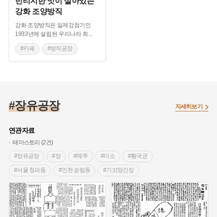
빈티지한 멋이 살아있는
강화 조양방직
강화 조양방직은 일제강점기인
1933년에 설립된 우리나라 최
...
#카페
#방직공장
#문화공간
#강화
#장유공장
자세히보기
연관자료
테마스토리 (2건)
#장유공장
#장
#메주
#미소
#황국균
#서울 청파동
#인천 송림동
#기꼬망간장
#양조간장
#일본간장