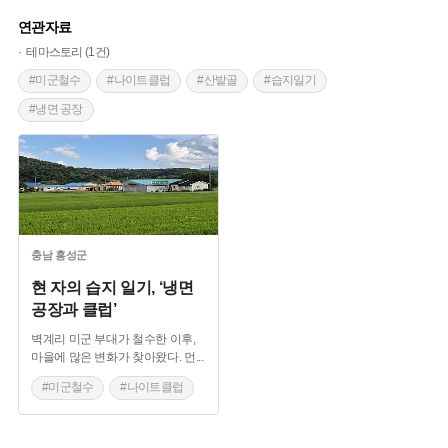
연관자료
테마스토리 (1건)
#미군철수
#나이트클럽
#산밭골
#습지일기
#냉면 공장
충남
홍성군
현 자의 습지 일기, ‘냉면
공장과 클럽’
벽계리 미군 부대가 철수한 이후,
마을에 많은 변화가 찾아왔다. 먼
...
#미군철수
#나이트클럽
#산밭골
#습지일기
#냉면 공장