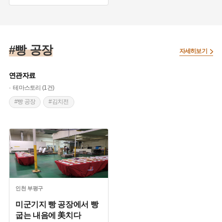
#일제시대 제분공장
#일본제분회사
#제분공장
#빵 공장
자세히보기
연관자료
테마스토리 (1건)
#빵 공장
#김치전
인천
부평구
미군기지 빵 공장에서 빵
굽는 내음에 美치다