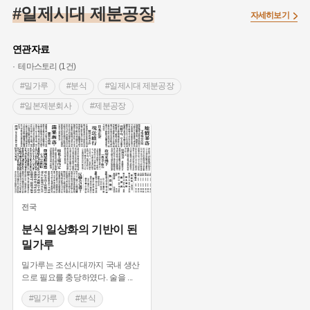
#대한민국임시정부
#백년가게
#외성
#대한애국부인회
#일제시대 제분공장
자세히보기
#염전
#종로구
#애민
#갯벌
#온달
#의병활동
#성곽
#허준
#문화유산
#노원구
#농업
#바보온달
연관자료
#설화
#조선 시대 사회
#징채
#항일투쟁
테마스토리 (1건)
#온라인 생활사박물관
#3.1운동
#원호원두표묘역
#박물관
#밀가루
#분식
#일제시대 제분공장
#여성독립운동가
#지역의 오래된 가게
#부산
#장군
#일본제분회사
#제분공장
#임시의정원
#김마리아
#고구마
#어린이역사콘텐츠
#고구려
#여성 독립운동가
#경기도설화
#독립운동가
#단지
#내성
#28독립선언
#지명유래
#강동구
#용인의 전설
#끈기
#제주도설화
#전설
#나주
#강진
#목민관
#빵지순례
#먼우금
#지명
#풍속
전국
#바위설화
#왕건
#공예품
#강서구
#전라남도 지명유래
분식 일상화의 기반이 된
밀가루
#상서리 오재호
#여성의원
#용인
밀가루는 조선시대까지 국내 생산
으로 필요를 충당하였다. 술을
...
#밀가루
#분식