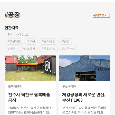
#공장
자세히보기
연관자료
테마스토리 (3건)
#부산여행
#부산
#문화공간
#공장
#전주
#예술공간
#문화시설
#미군부대
#지기산
#주민 반대
#환경 파괴
#바이올린
#문막공단
전북
전주시
부산
수영구
전주시 덕진구 팔복예술
제강공장의 새로운 변신,
공장
부산 F1963
전라북도 전주시 덕진구 팔복동 산
부산 수영구 망미동에 있는 F1963
업단지에는 '팔복예술공장'이 있
...
은 고려제강의 부산공장을 리모
...