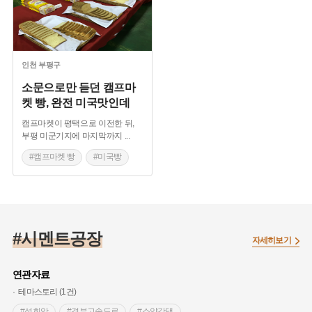
인천
부평구
소문으로만 듣던 캠프마
켓 빵, 완전 미국맛인데
캠프마켓이 평택으로 이전한 뒤,
부평 미군기지에 마지막까지
...
#캠프마켓 빵
#미국빵
#완전 미국 맛
#제빵공장
#시멘트공장
자세히보기
연관자료
테마스토리 (1건)
#석회암
#경부고속도로
#소양강댐