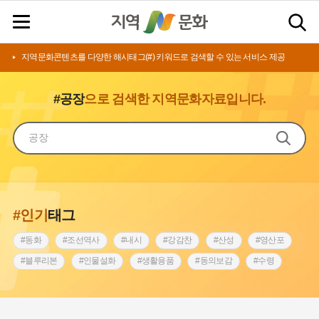
지역문화콘텐츠를 다양한 해시태그(#) 키워드로 검색할 수 있는 서비스 제공
#공장
으로 검색한 지역문화자료입니다.
#인기
태그
#동화
#조선역사
#내시
#강감찬
#산성
#영산포
#블루리본
#인물설화
#생활용품
#동의보감
#수령
#영산강
#인천
#낙성대
#마을
#지역의 설화
#남자현
#황해도
#아차산성
#한의학
#조선시대 문신