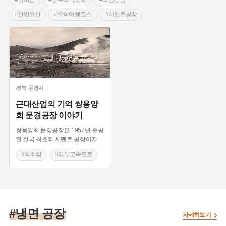
#산업유산
#수학여행코스
#시멘트공장
#쌍용양회문경공장
경북
문경시
근대산업의 기억 쌍용양
회 문경공장 이야기
쌍용양회 문경공장은 1957년 준공
된 한국 최초의 시멘트 공장이자
...
#석회암
#경부고속도로
#소양강댐
#산업유산
#수학여행코스
#시멘트공장
#냉면 공장
#쌍용양회문경공장
자세히보기