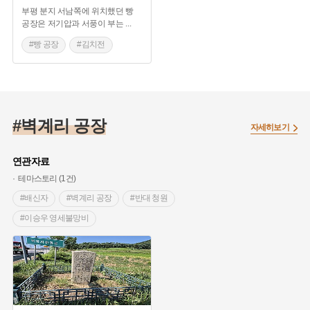
부평 분지 서남쪽에 위치했던 빵
공장은 저기압과 서풍이 부는
...
#빵 공장
#김치전
#벽계리 공장
자세히보기
연관자료
테마스토리 (1건)
#배신자
#벽계리 공장
#반대 청원
#이승우 영세불망비