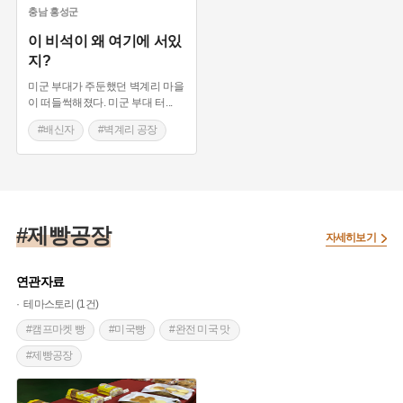
충남
홍성군
이 비석이 왜 여기에 서있
지?
미군 부대가 주둔했던 벽계리 마을
이 떠들썩해졌다. 미군 부대 터
...
#배신자
#벽계리 공장
#반대 청원
#이승우 영세불망비
#제빵공장
자세히보기
연관자료
테마스토리 (1건)
#캠프마켓 빵
#미국빵
#완전 미국 맛
#제빵공장