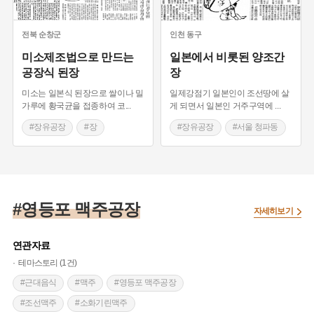
전북
순창군
인천
동구
미소제조법으로 만드는
일본에서 비롯된 양조간
공장식 된장
장
미소는 일본식 된장으로 쌀이나 밀
일제강점기 일본인이 조선땅에 살
가루에 황국균을 접종하여 코
...
게 되면서 일본인 거주구역에
...
#장유공장
#장
#장유공장
#서울 청파동
#메주
#미소
#인천 송림동
#황국균
#기꼬망간장
#양조간장
#장
#영등포 맥주공장
자세히보기
연관자료
테마스토리 (1건)
#근대음식
#맥주
#영등포 맥주공장
#조선맥주
#소화기린맥주