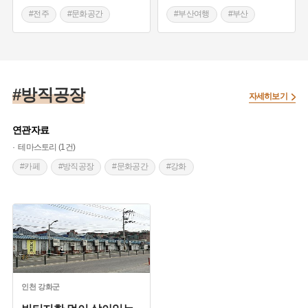
#전주
#문화공간
#부산여행
#부산
#예술공간
#공장
#문화공간
#공장
#방직공장
자세히보기
연관자료
테마스토리 (1건)
#카페
#방직공장
#문화공간
#강화
인천
강화군