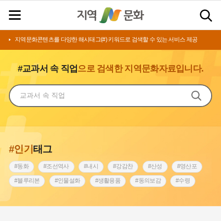
지역문화콘텐츠를 다양한 해시태그(#) 키워드로 검색할 수 있는 서비스 제공
#교과서 속 직업
으로 검색한 지역문화자료입니다.
#인기
태그
#동화
#조선역사
#내시
#강감찬
#산성
#영산포
#블루리본
#인물설화
#생활용품
#동의보감
#수령
#영산강
#인천
#낙성대
#마을
#지역의 설화
#남자현
#황해도
#아차산성
#한의학
#조선시대 문신