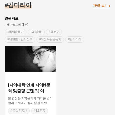
#조선 시대 사회
#농업
#독립운동가
#수령
#왕건
#김마리아
자세히보기
#허준
#28독립선언
#온달
#조선역사
#지명유래
#여성독립운동가
#항일투쟁
#원호원두표묘역
#목민관
연관자료
#백년가게
#온라인 생활사박물관
#외성
#동의보감
테마스토리 (1건)
#단지
#설화
#인물설화
#대한애국부인회
#생활용품
#독립운동가
#3.1운동
#종로구
#고구마
#김마리아
#바위설화
#인천
#강감찬
#대한민국임시정부
#여성독립운동가
#김마리아
#강진
#블루리본
#전설
#조선시대 문신
#황해도
#임시의정원
#여성의원
#여성 독립운동가
#지역의 설화
#성곽
#어린이역사콘텐츠
#대한애국부인회
#28독립선언
#내시
#내성
#먼우금
#징채
#제주도설화
#영산강
#대한민국임시정부
#강서구
#마을
#종로구
#노원구
#부산
#염전
#끈기
#용인의 전설
#여성의원
#풍속
#경기도설화
#남자현
#한의학
#동화
#임시의정원
[지역대학 연계 지역N문
화 맞춤형 콘텐츠] 여
...
#황해도
#산성
#박물관
#공예품
#영산포
본 영상은 지역문화의 가치를 널리
알리고 세대가 함께 즐길 수 있
...
#독립운동가
#3.1운동