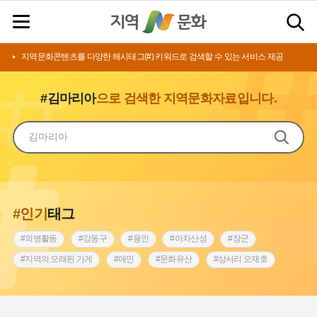
지역문화콘텐츠를 다양한 해시태그(#) 키워드로 검색할 수 있는 서비스 제공
#김마리아
으로 검색한 지역문화자료입니다.
#인기
태그
#의병활동
#강동구
#용인
#아차산성
#장군
#지역의 오래된 가게
#애민
#문화유산
#상서리 오재호
#3.1운동
#지명
#바보온달
#낙성대
#고구려
#빵지순례
#전라남도 지명유래
#갯벌
#나주