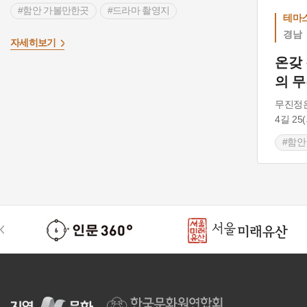
#함안 가볼만한곳
#드라마 촬영지
테마
#경상남도 민속놀이
#경기도 민속놀이
경남
>
자세히보기
#누정
#정자
#무진정
#명승
#조삼
온갖
의 무
#함안천
#용퇴
#정월대보름
#조선시대
#일기
#줄다리기
#오횡묵
무진정은
4길 2
#함안총쇄록
#민속
#세시풍속
#함안
#매귀희
#누각
#함안의 누정
#낙
#함안 무진정
#함안 총쇄록
#함안읍성
#함안
#드라