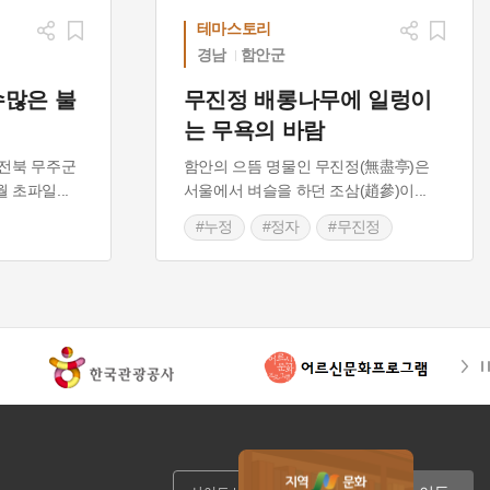
테마스토리
경남
함안군
수많은 불
무진정 배롱나무에 일렁이
는 무욕의 바람
전북 무주군
함안의 으뜸 명물인 무진정(無盡亭)은
월 초파일
...
서울에서 벼슬을 하던 조삼(趙參)이
...
#누정
#정자
#무진정
#명승
#주세붕
#조삼
#함안천
#낙화놀이
#용퇴