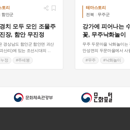
스토리
테마스토리
함안군
전북
무주군
 경치 모두 모인 조물주
강가에 피어나는 
진장, 함안 무진정
꽃, 무주낙화놀이
 경상남도 함안군 함안면 괴산
무주 두문마을 낙화놀이는 
5(괴산리)에 있는 조선시대의
...
안성면의 두문마을에서 사
 누정
#주세붕
#무주
#낙화놀이
화놀이
#경상남도 누정
#전라북도 민속놀이
 가볼만한곳
마 촬영지