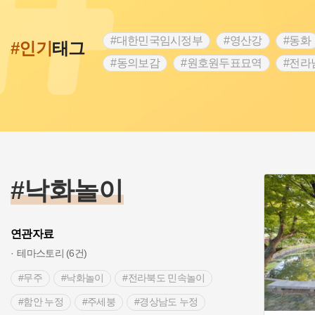
#대한민국임시정부
#영산강
#동화
#인기
태그
#동의보감
#원호원두표묘역
#전라
#문화유산
#독립운동가
#영산포
#항일투쟁
#경기도설화
#조선시대
#여성 독립운동가
#산성
#어린이
#백년가게
#인천
#고구려
#지
#고구마
#종로구
#28독립선언
#낙화놀이
연관자료
테마스토리 (6건)
#무주
#낙화놀이
#전라북도 민속놀이
#함안 누정
#주세붕
#경상남도 누정