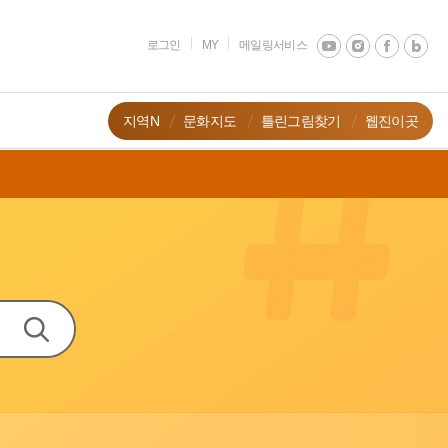
로그인
MY
메일링서비스
지역N
문화지도
틀린그림찾기
웹진이곳