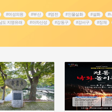
#여성의원
#부산
#염전
#인물설화
#설화
#
남도 지명유래
#아차산성
#강동구
#강서구
#징채
#성곽
#단지
#외성
#수령
#풍속
#황해도
 문신
#애민
#노원구
#남자현
#조선역사
#용인의
역사콘텐츠
#강진
#제주도설화
#임시의정원
#전설
명
#지명유래
#3.1운동
#목민관
#생활용품
#허준
#내성
#왕건
#지역의 오래된 가게
#조선 시대 사회