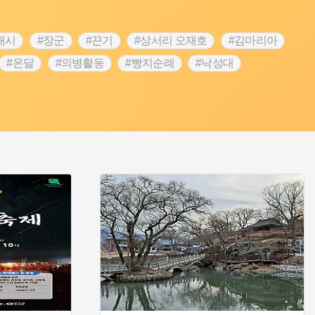
내시
#장군
#끈기
#상서리 오재호
#김마리아
#온달
#의병활동
#빵지순례
#낙성대
#대한애국부인회
#여성독립운동가
#지역의 설화
 전설
#강감찬
#박물관
#한의학
#용인
#온라인 생활사박물관
#바위설화
#마을
#블루리본
#먼우금
#농업
#나주
#갯벌
#공예품
#바보온달