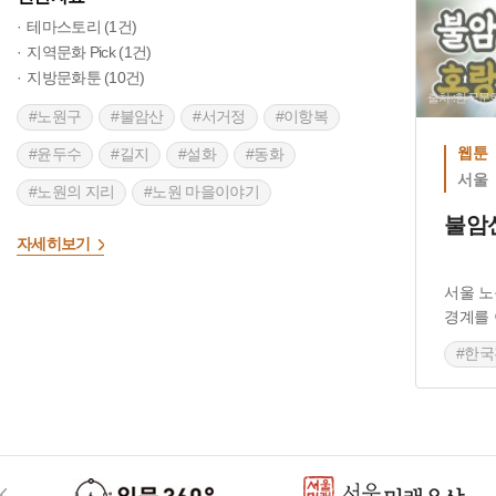
테마스토리 (1건)
지역문화 Pick (1건)
지방문화툰 (10건)
출처 :한국
#노원구
#불암산
#서거정
#이항복
웹툰
#윤두수
#길지
#설화
#동화
서울
>
#노원의 지리
#노원 마을이야기
불암
#노원의 역사
#노원의 문화공간
자세히보기
#힐링타운
#당현천
#오래가게
서울 노
#한국전쟁
#노원 한국전쟁 흔적
경계를
#공리단길
#한
#노원
#노원