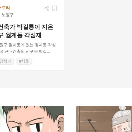
스토리
노원구
건축가 박길룡이 지은
구 월계동 각심재
원구 월계동에 있는 월계동 각심
국 근대건축의 선구자 박길
...
제강점기
#서울
울노원구가옥