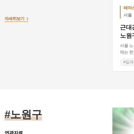
테마
서울
자세히보기
근대
노원
서울 노
재는 한
#일
#서
#노원구
연관자료