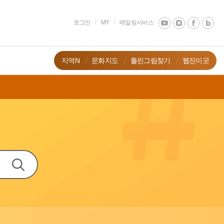
로그인
MY
메일링서비스
지역N
문화지도
틀린그림찾기
웹진이곳