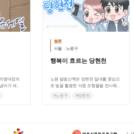
출처 :한국문화원연합회
웹툰
서울
노원구
행복이 흐르는 당현천
 의병대장의
노원 달빛산책은 당현천 일대를 중심으
념비가 세
...
로 빛을 활용한 각종 조형물을 전시해
...
#노원구
#당현천
이야기
#노원 마을이야기