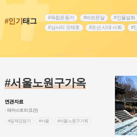
#독립운동가
#바보온달
#인물설화
#인기
태그
#상서리 오재호
#조선 시대 사회
#
#강진
#인천
#외성
#허준
#
#대한애국부인회
#아차산성
#빵지
#여성독립운동가
#조선시대 문신
#
#전설
#박물관
#경기도설화
#
#용인의 전설
#끈기
#산성
#동
#서울노원구가옥
연관자료
테마스토리 (1건)
#일제강점기
#서울
#서울노원구가옥