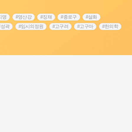
지명
#영산강
#징채
#종로구
#설화
#성곽
#임시의정원
#고구려
#고구마
#한의학
 가게
#어린이역사콘텐츠
#백년가게
#조선역사
#온라인 생활사박물관
#강동구
#제주도설화
립선언
#온달
#문화유산
#노원구
#마을
#블루리본
#대한민국임시정부
#염전
#항일투쟁
#남자현