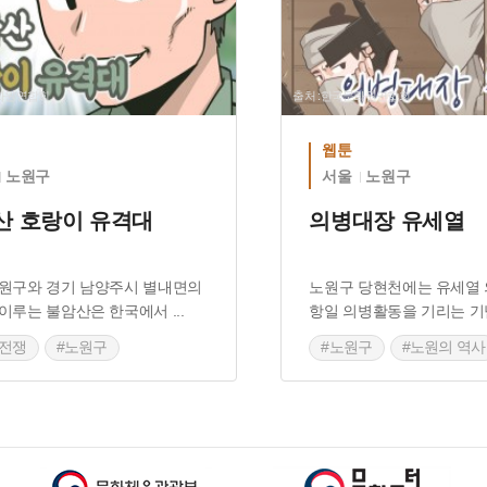
문화원연합회
출처 :한국문화원연합회
웹툰
노원구
서울
노원구
산 호랑이 유격대
의병대장 유세열
원구와 경기 남양주시 별내면의
노원구 당현천에는 유세열
 이루는 불암산은 한국에서
...
항일 의병활동을 기리는 기
국전쟁
#노원구
#노원구
#노원의 역사
 마을이야기
#당현천
#노원 마을
 한국전쟁 흔적