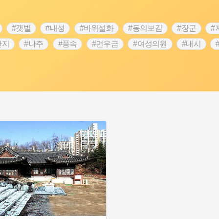
#갯벌
#내성
#바위설화
#동의보감
#장군
#
단지
#나주
#풍속
#먼우금
#여성의원
#내시
농업
#지역의 설화
#낙성대
#황해도
#지역의 오래된
순례
#왕건
#전라남도 지명유래
#목민관
#강감찬
3.1운동
#애민
#김마리아
#여성 독립운동가
#28독
강서구
#공예품
#원호원두표묘역
#용인
#지명유래
화
#생활용품
#의병활동
#영산포
#수령
#부산