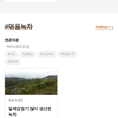
#보성 가볼만한곳
#덖음녹차
자세히보기
연관자료
테마스토리 (1건)
#다도
#김복순
#보성녹차
#덖음녹차
#증제차
전남
보성군
일제강점기 많이 생산된
녹차