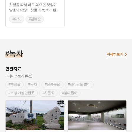
찻잎을 따서 바로 덖으면 찻잎이
발효되지않아 찻물이 녹색이 된
...
#다도
#김복순
#보성녹차
#덖음녹차
#증제차
#녹차
자세히보기
연관자료
테마스토리 (6건)
#특산물
#녹차
#전통음료
#전라남도 별미
#보성 가볼만한곳
#차문화
#봄나들이
#봄축제
#인천 가볼만한곳
#국수
#칼국수
#하동 향토음식
#경상남도 별미
#녹차밭
#차나무
#야생차
#웅포
#수국정원
#다게
#북방한계지
#임해사