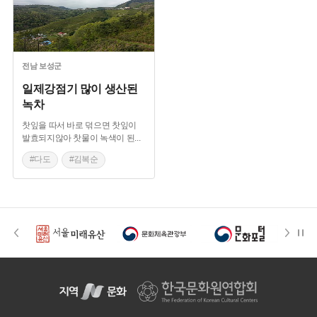
전남
보성군
일제강점기 많이 생산된
녹차
찻잎을 따서 바로 덖으면 찻잎이
발효되지않아 찻물이 녹색이 된
...
#다도
#김복순
#보성녹차
#덖음녹차
#증제차