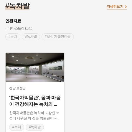
#임시의정원
#고구려
#고구마
#한의학
#강진
#녹차밭
자세히보기
#인천
#외성
#허준
#농업
#지역의 설화
#낙성대
#황해도
#지역의 오래된 가게
#어린이역사콘텐츠
#백년가게
연관자료
#조선역사
#대한애국부인회
#아차산성
#빵지순례
테마스토리 (1건)
#왕건
#전라남도 지명유래
#목민관
#강감찬
#녹차
#녹차밭
#보성 가볼만한곳
#온라인 생활사박물관
#강동구
#제주도설화
#여성독립운동가
#조선시대 문신
#3.1운동
#애민
#김마리아
#여성 독립운동가
#28독립선언
#온달
#문화유산
#노원구
#마을
#전설
#박물관
#경기도설화
#강서구
#공예품
#원호원두표묘역
#용인
#지명유래
#블루리본
#대한민국임시정부
#염전
전남
보성군
#용인의 전설
#끈기
#산성
#동화
#생활용품
‘한국차박물관’, 몸과 마음
이 건강해지는 녹차의
...
#의병활동
#영산포
#수령
#부산
#항일투쟁
#남자현
한국차박물관은 녹차의 고장인 보
성에 세워진 차 전문 박물관이다
...
#녹차
#녹차밭