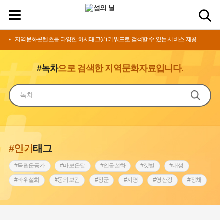
지역문화콘텐츠를 다양한 해시태그(#) 키워드로 검색할 수 있는 서비스 제공
#녹차
으로 검색한 지역문화자료입니다.
#인기
태그
#독립운동가
#바보온달
#인물설화
#갯벌
#내성
#바위설화
#동의보감
#장군
#지명
#영산강
#징채
#종로구
#설화
#상서리 오재호
#조선 시대 사회
#단지
#나주
#풍속
#먼우금
#여성의원
#내시
#성곽