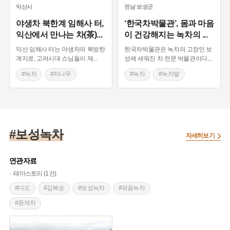
#산림문화체험관
#최북단
#향토음식
익산시
전남
보성군
#보성군
야생차 북한계 임해사 터,
‘한국차박물관’, 몸과 마음
익산에서 만나는 차(茶)
...
이 건강해지는 녹차의
...
익산 임해사 터는 야생차의 북방한
한국차박물관은 녹차의 고장인 보
계지로, 고려시대 스님들이 재
...
성에 세워진 차 전문 박물관이다
...
#녹차
#차나무
#녹차
#녹차밭
#야생차
#웅포
#보성 가볼만한곳
#수국정원
#다게
#북방한계지
#임해사
#보성녹차
#산림문화체험관
자세히보기
#최북단
연관자료
테마스토리 (1건)
#다도
#김복순
#보성녹차
#덖음녹차
#증제차