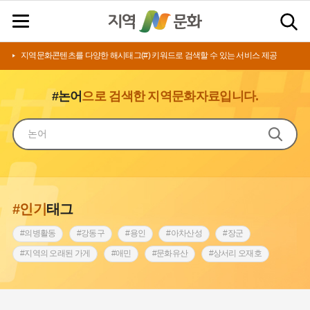
지역문화콘텐츠를 다양한 해시태그(#) 키워드로 검색할 수 있는 서비스 제공
#논어
으로 검색한 지역문화자료입니다.
#인기
태그
#의병활동
#강동구
#용인
#아차산성
#장군
#지역의 오래된 가게
#애민
#문화유산
#상서리 오재호
#3.1운동
#지명
#바보온달
#낙성대
#고구려
#빵지순례
#전라남도 지명유래
#갯벌
#나주