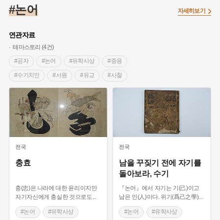
#조선 시대 사회
#농업
#독립운동가
#수령
#왕건
#논어
자세히보기
#허준
#28독립선언
#온달
#조선역사
#지명유래
#여성독립운동가
#항일투쟁
#원호원두표묘역
#목민관
연관자료
#백년가게
#온라인 생활사박물관
#외성
#동의보감
테마스토리 (4건)
#단지
#설화
#인물설화
#대한애국부인회
#생활용품
#공자
#논어
#유학사상
#중용
#고구마
#김마리아
#바위설화
#인천
#강감찬
#수기치인
#서원
#유교
#사찰
#강진
#블루리본
#전설
#조선시대 문신
#유교경전
#맹자
#이황
#퇴계
#여성 독립운동가
#지역의 설화
#성곽
#어린이역사콘텐츠
#도산서원
#주자서절요
#주자대전
#주역
#내시
#내성
#먼우금
#징채
#제주도설화
#영산강
#성학십도
#대한민국임시정부
#강서구
#마을
#종로구
#노원구
#부산
#염전
#끈기
#용인의 전설
#여성의원
#풍속
전국
전국
#경기도설화
#남자현
#한의학
#동화
#임시의정원
충효
남을 꾸짖기 전에 자기를
돌아보라, 수기
#황해도
#산성
#박물관
#공예품
#영산포
충(忠)은 나라에 대한 윤리이지만
『논어』에서 자기는 기(己)이고
자기자신에게 충실한 것으로도
...
남은 인(人)이다. 위기(爲己之學)
...
#논어
#유학사상
#논어
#유학사상