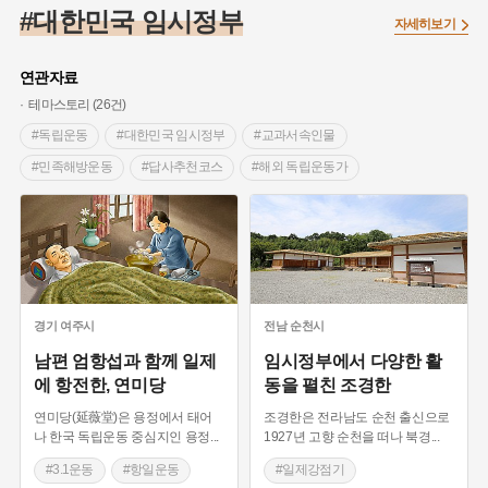
#온달
#의병활동
#빵지순례
#낙성대
#문화유산
#대한민국 임시정부
자세히보기
#독립운동가
#영산포
#성곽
#단지
#외성
#수령
#풍속
#황해도
#대한애국부인회
#여성독립운동가
연관자료
#지역의 설화
#항일투쟁
#경기도설화
#조선시대 문신
테마스토리 (26건)
#애민
#노원구
#남자현
#조선역사
#용인의 전설
#독립운동
#대한민국 임시정부
#교과서속인물
#강감찬
#박물관
#한의학
#여성 독립운동가
#산성
#민족해방운동
#답사추천코스
#해외 독립운동가
#어린이역사콘텐츠
#강진
#제주도설화
#임시의정원
#일제강점기
#한국근대사
#독립운동가
#전설
#용인
#온라인 생활사박물관
#바위설화
#마을
#항일운동
#여성독립운동가
#한국광복군
#백년가게
#인천
#고구려
#지명
#지명유래
#3.1운동
#드라마 촬영지
#국내 독립운동사적지
#3.1운동
#목민관
#생활용품
#허준
#블루리본
#민족계몽운동
#1910년대 독립운동단체
#먼우금
#농업
#나주
#갯벌
#고구마
#종로구
#2.8독립선언
#신민회
#대한광복회
경기
여주시
전남
순천시
#28독립선언
#내성
#왕건
#지역의 오래된 가게
#1930년대 독립운동단체
#서울미래유산
남편 엄항섭과 함께 일제
임시정부에서 다양한 활
에 항전한, 연미당
동을 펼친 조경한
#조선 시대 사회
#공예품
#바보온달
연미당(延薇堂)은 용정에서 태어
조경한은 전라남도 순천 출신으로
나 한국 독립운동 중심지인 용정
...
1927년 고향 순천을 떠나 북경
...
#3.1운동
#항일운동
#일제강점기