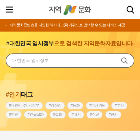
지역문화콘텐츠를 다양한 해시태그(#) 키워드로 검색할 수 있는 서비스 제공
#대한민국 임시정부
으로 검색한 지역문화자료입니다.
#인기
태그
#대한민국임시정부
#영산강
#동화
#여성의원
#부산
#염전
#인물설화
#설화
#내시
#장군
#끈기
#상서리 오재호
#김마리아
#동의보감
#원호원두표묘역
#전라남도 지명유래
#아차산성
#강동구
#강서구
#징채