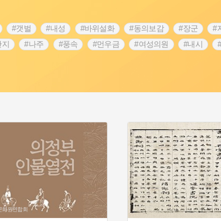
#갯벌
#내성
#바위설화
#동의보감
#장군
#
단지
#나주
#풍속
#먼우금
#여성의원
#내시
농업
#지역의 설화
#낙성대
#황해도
#지역의 오래된
순례
#왕건
#전라남도 지명유래
#목민관
#강감찬
3.1운동
#애민
#김마리아
#여성 독립운동가
#28독
강서구
#공예품
#원호원두표묘역
#용인
#지명유래
화
#생활용품
#의병활동
#영산포
#수령
#부산
도문화원연합회