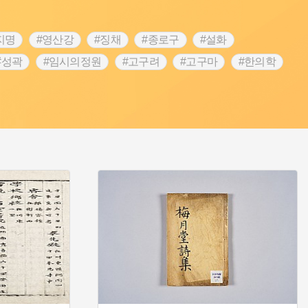
지명
#영산강
#징채
#종로구
#설화
#성곽
#임시의정원
#고구려
#고구마
#한의학
 가게
#어린이역사콘텐츠
#백년가게
#조선역사
#온라인 생활사박물관
#강동구
#제주도설화
립선언
#온달
#문화유산
#노원구
#마을
#블루리본
#대한민국임시정부
#염전
#항일투쟁
#남자현