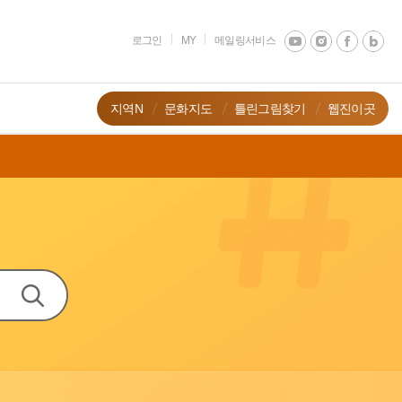
로그인
MY
메일링서비스
지역N
문화지도
틀린그림찾기
웹진이곳