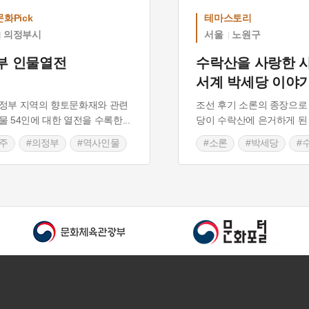
화Pick
테마스토리
의정부시
서울
노원구
부 인물열전
수락산을 사랑한 
서계 박세당 이야
정부 지역의 향토문화재와 관련
조선 후기 소론의 종장으로
물 54인에 대한 열전을 수록한
...
당이 수락산에 은거하게 된
주
#의정부
#역사인물
#소론
#박세당
#
당
#사변록
#사문난적
#서계(西溪)