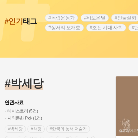
#독립운동가
#바보온달
#인물설화
#인기
태그
#상서리 오재호
#조선 시대 사회
#
#강진
#인천
#외성
#허준
#
#대한애국부인회
#아차산성
#빵지
#여성독립운동가
#조선시대 문신
#
#전설
#박물관
#경기도설화
#
#용인의 전설
#끈기
#산성
#동
#박세당
연관자료
테마스토리 (5건)
지역문화 Pick (1건)
#박세당
#색경
#한국의 농서 저술가
출처 :경기