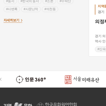
#농서
#한국의 농서
#소론
#수락산
지역문
#사변록
#사문난적
#석천동
경기
>
#서계(西溪)
#김시습
#서거정
#생육신
자세히보기
의정
#절개
#청절사
#신숙주
#의정부
#역사인물
#고택
#의정부가볼만한곳
경기 의
#반가
#실학
#노강서원
#박태보
역사 인
#신숙
#서인
#노량진
#기사환국
#박세
#인현왕후 폐위
#조선역사
#박정
#반남박씨