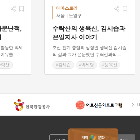
테마스토리
서울
노원구
사문난적,
수락산의 생육신, 김시습과
기
은일지사 이야기
 활동한 박세
조선 전기 충절의 상징인 생육신 김시습
 이유를
...
의 삶과 그가 은둔했던 수락산과의
...
수락산
#김시습
#박세당
#생육신
#석천동
#수락산
#절개
#청절사