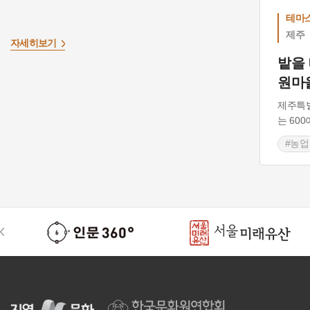
테마
제주
자세히보기
밭을
원마
제주특
는 60
#농업