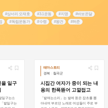
#상서리 오재호
#3.1운동
#지명
#바보온달
업
#독립운동가
#수령
#왕건
#허준
역
#목민관
#백년가게
#온라인 생활사박물관
#김마리아
#바위설화
#인천
#강감찬
#강진
콘텐츠
#내시
#내성
#먼우금
#징채
#염전
#끈기
#용인의 전설
#여성의원
#풍속
예품
#영산포
테마스토리
경북
칠곡군
전을 일구
시집간 여자가 중이 되는 내
리
용의 한폭뜯어 고깔접고
밭일구는소
「밭매는소리」는 밭에 돋은 잡초를 뽑
 「밭일구는
아내며 부르던 노래로 여성들이 주로 부