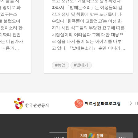
에 불을 지
르고 소규모 · 개별적으로 향유되었다.
을 괭이로 파
따라서 「밭매는소리」는 여성들의 감
밭일구는소
각과 정서 및 취향에 맞는 노래들이 다
로 불렀으며
수였다. '한폭뜯어 고깔접고'는 여성 화
 괭이소리 한
자가 시집 식구들의 부당한 요구에 따른
마디짜리 전언
시집살이의 어려움과 그에 대한 대응으
하는 디딤가사
로 집을 나서 중이 되는 이야기를 다루
는 내용과
...
고 있다. 「밭매는소리」 뿐만 아니라
...
#농업
#밭매기