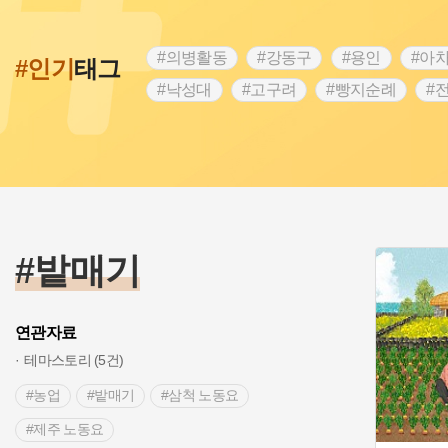
#의병활동
#강동구
#용인
#아
#인기
태그
#낙성대
#고구려
#빵지순례
#
#28독립선언
#온달
#조선역사
#외성
#동의보감
#단지
#설화
#블루리본
#전설
#조선시대 문신
#제주도설화
#영산강
#대한민국임
#경기도설화
#남자현
#한의학
#밭매기
>
연관자료
테마스토리 (5건)
#농업
#밭매기
#삼척 노동요
#제주 노동요