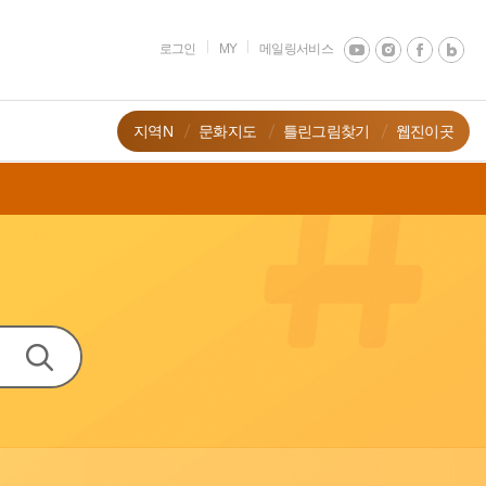
로그인
MY
메일링서비스
지역N
문화지도
틀린그림찾기
웹진이곳