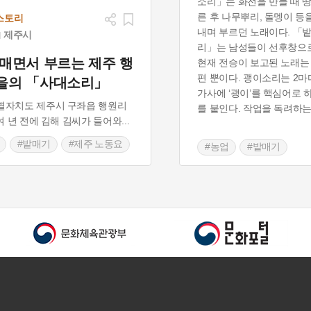
소리」는 화전을 만들 때 땅
른 후 나무뿌리, 돌멩이 등
스토리
내며 부르던 노래이다. 「
제주시
리」는 남성들이 선후창으
 매면서 부르는 제주 행
현재 전승이 보고된 노래는
편 뿐이다. 괭이소리는 2
을의 「사대소리」
가사에 ‘괭이’를 핵심어로 
별자치도 제주시 구좌읍 행원리
를 붙인다. 작업을 독려하
0여 년 전에 김해 김씨가 들어와
...
#밭매기
#제주 노동요
#농업
#밭매기