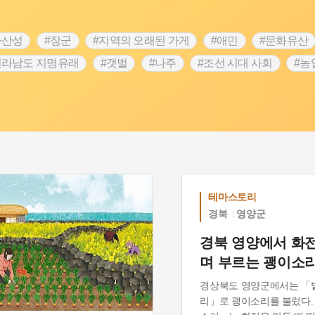
차산성
#장군
#지역의 오래된 가게
#애민
#문화유산
전라남도 지명유래
#갯벌
#나주
#조선 시대 사회
#농
#지명유래
#여성독립운동가
#항일투쟁
#원호원두표묘
#인물설화
#대한애국부인회
#생활용품
#고구마
#여성 독립운동가
#지역의 설화
#성곽
#어린이역사
시정부
#강서구
#마을
#종로구
#노원구
#부산
#동화
#임시의정원
#황해도
#산성
#박물관
#공
테마스토리
경북
영양군
경북 영양에서 화
며 부르는 괭이소
경상북도 영양군에서는 「
리」로 괭이소리를 불렀다.