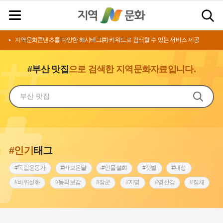
지역문화콘텐츠를 다양한 해시태그(#) 키워드로 검색할 수 있는 서비스 제공
#부산 맛집
으로 검색한 지역문화자료입니다.
#인기
태그
#독립운동가
#바보온달
#인물설화
#갯벌
#내성
#바위설화
#동의보감
#장군
#지명
#영산강
#징채
#종로구
#설화
#상서리 오재호
#조선 시대 사회
#단지
#나주
#풍속
#먼우금
#여성의원
#내시
#성곽