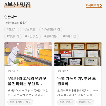
#임시의정원
#고구려
#고구마
#한의학
#강진
#부산 맛집
자세히보기
#인천
#외성
#허준
#농업
#지역의 설화
#낙성대
#황해도
#지역의 오래된 가게
#어린이역사콘텐츠
#백년가게
연관자료
#조선역사
#대한애국부인회
#아차산성
#빵지순례
테마스토리 (15건)
#왕건
#전라남도 지명유래
#목민관
#강감찬
#전요리
#부산 맛집
#부산 전통시장
#온라인 생활사박물관
#강동구
#제주도설화
#백년가게
#국밥 맛집
#블루리본
#복어 맛집
#여성독립운동가
#조선시대 문신
#3.1운동
#애민
#장어 맛집
#냉면 맛집
#중식 맛집
#김마리아
#여성 독립운동가
#28독립선언
#온달
#부산 가볼만한곳
#빵지순례
#대를 잇는 가게
#문화유산
#노원구
#마을
#전설
#박물관
#갈비
#오래된 상점
#1.4후퇴
#보양식 맛집
#경기도설화
#강서구
#공예품
#원호원두표묘역
#용인
#지명유래
#블루리본
#대한민국임시정부
#염전
부산
서구
부산
남구
#용인의 전설
#끈기
#산성
#동화
#생활용품
우리나라 고유의 명란젓
'우리가 남이가', 부산 초
을 전파하는 부산 덕
...
원복국
#의병활동
#영산포
#수령
#부산
#항일투쟁
#남자현
부산광역시 서구 암남동에는 ‘덕화
초원복국은 1983년 김동식이 아버
푸드’라는 명란 전문 기업이 있
...
지 김정도에게서 일식 요리를
...
#부산 가볼만한곳
#부산 맛집
#복어 맛집