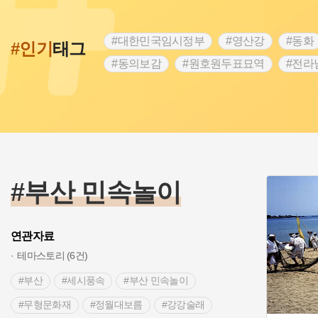
#대한민국임시정부
#영산강
#동화
#인기
태그
#동의보감
#원호원두표묘역
#전라
#문화유산
#독립운동가
#영산포
#항일투쟁
#경기도설화
#조선시대
#여성 독립운동가
#산성
#어린이
#백년가게
#인천
#고구려
#지
#고구마
#종로구
#28독립선언
#부산 민속놀이
연관자료
테마스토리 (6건)
#부산
#세시풍속
#부산 민속놀이
#무형문화재
#정월대보름
#강강술래