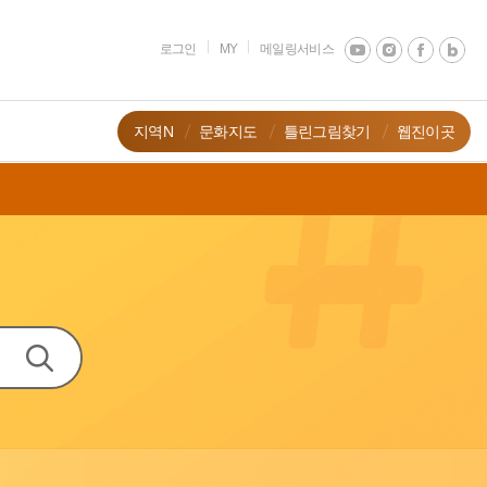
로그인
MY
메일링서비스
지역N
문화지도
틀린그림찾기
웹진이곳