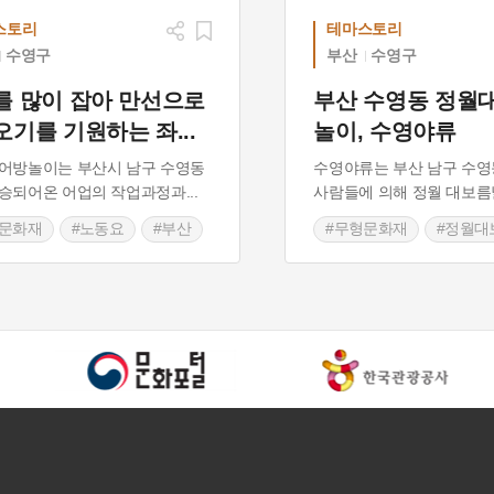
스토리
테마스토리
수영구
부산
수영구
를 많이 잡아 만선으로
부산 수영동 정월
오기를 기원하는 좌
...
놀이, 수영야류
어방놀이는 부산시 남구 수영동
수영야류는 부산 남구 수영
전승되어온 어업의 작업과정과
...
사람들에 의해 정월 대보름
형문화재
#노동요
#부산
#무형문화재
#정월대
 민속놀이
#부산
#강강술래
#부산 민속놀이