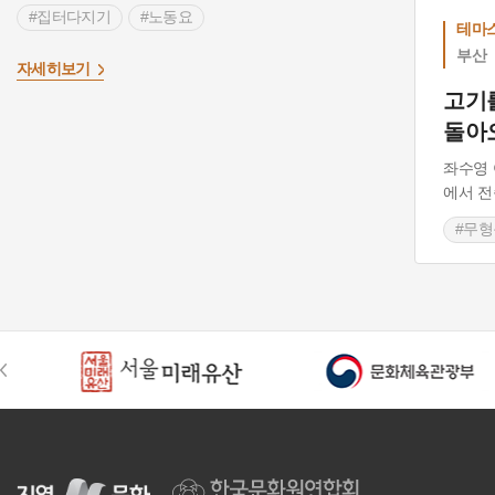
#집터다지기
#노동요
테마
부산
>
자세히보기
고기
돌아
좌수영 
에서 
#무
#부산