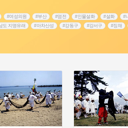
#여성의원
#부산
#염전
#인물설화
#설화
#
남도 지명유래
#아차산성
#강동구
#강서구
#징채
#성곽
#단지
#외성
#수령
#풍속
#황해도
 문신
#애민
#노원구
#남자현
#조선역사
#용인의
역사콘텐츠
#강진
#제주도설화
#임시의정원
#전설
명
#지명유래
#3.1운동
#목민관
#생활용품
#허준
#내성
#왕건
#지역의 오래된 가게
#조선 시대 사회