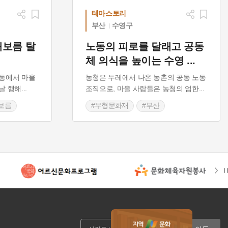
테마스토리
부산
수영구
대보름 탈
노동의 피로를 달래고 공동
체 의식을 높이는 수영
...
동에서 마을
농청은 두레에서 나온 농촌의 공동 노동
날 행해
...
조직으로, 마을 사람들은 농청의 엄한
...
보름
#무형문화재
#부산
#부산 민속놀이