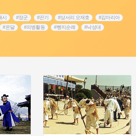
내시
#장군
#끈기
#상서리 오재호
#김마리아
#온달
#의병활동
#빵지순례
#낙성대
#대한애국부인회
#여성독립운동가
#지역의 설화
 전설
#강감찬
#박물관
#한의학
#용인
#온라인 생활사박물관
#바위설화
#마을
#블루리본
#먼우금
#농업
#나주
#갯벌
#공예품
#바보온달