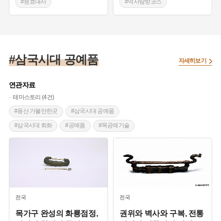
#원효대사
#역사탐방코스
#삼국시대 인물
#삼국시대 인물
#교과서속인물
#논산 가볼만한곳
#삼국시대 공예품
자세히보기
연관자료
테마스토리 (4건)
#용산 가볼만한곳
#삼국시대 공예품
#삼국시대 회화
#공예품
#목공예기술
#목공예 기술
#전통 공예 기술
#상대시대 복식
전국
전국
목가구 완성의 화룡점정,
권위와 벽사와 구복, 전통