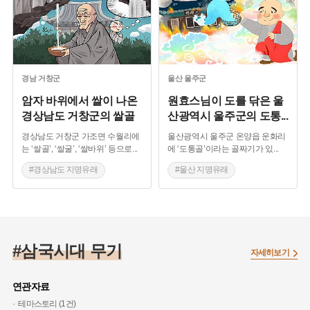
#세종 지명유래
#성씨 설화
경남
거창군
울산
울주군
암자 바위에서 쌀이 나온
원효스님이 도를 닦은 울
경상남도 거창군의 쌀골
산광역시 울주군의 도통
...
경상남도 거창군 가조면 수월리에
울산광역시 울주군 온양읍 운화리
는 ‘쌀골’, ‘쌀굴’, ‘쌀바위’ 등으로
...
에 ‘도통골’이라는 골짜기가 있
...
#경상남도 지명유래
#울산 지명유래
#거창 지명유래
#삼국시대 지명유래
#삼국시대 지명유래
#삼국시대 무기
자세히보기
연관자료
테마스토리 (1건)