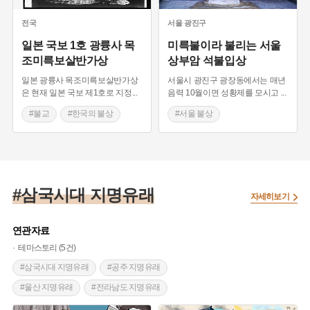
전국
서울
광진구
일본 국보 1호 광륭사 목
미륵불이라 불리는 서울
조미륵보살반가상
상부암 석불입상
일본 광륭사 목조미륵보살반가상
서울시 광진구 광장동에서는 매년
은 현재 일본 국보 제1호로 지정
...
음력 10월이면 성황제를 모시고
...
#불교
#한국의 불상
#서울 불상
#삼국시대 불상
#삼국시대 불상
#삼국시대 지명유래
자세히보기
연관자료
테마스토리 (5건)
#삼국시대 지명유래
#공주 지명유래
#울산 지명유래
#전라남도 지명유래
#경상남도 지명유래
#거창 지명유래