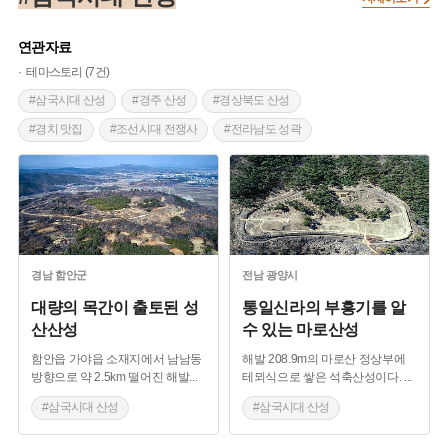
연관자료
테마스토리 (7건)
#삼국시대 산성
#경주 산성
#경상북도 산성
#경치 맛집
#조선시대 전쟁사
#전라남도 성곽
#전라남도 산성
#예능프로그램 촬영지
#신라 문화유산
#함안 산성
#경기도 산성
#경기광주 산성
#가야의 산성
#경상북도 성곽
#백제의 산성
#테뫼식 산성
#충주 장미산성
#봉황성
#토성
#부안 백산성
경남
함안군
전남
광양시
대량의 목간이 출토된 성
통일신라의 부흥기를 알
산산성
수 있는 마로산성
함안읍 가야읍 소재지에서 남남동
해발 208.9m의 마로산 정상부에
방향으로 약 2.5km 떨어진 해발
...
테뫼식으로 쌓은 석축산성이다.
...
#삼국시대 산성
#삼국시대 산성
#신라 문화유산
#전라남도 성곽