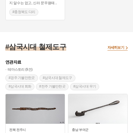
지 알수는 없고, 신라 문무왕때
...
#충청북도 다리
#삼국시대 다리
#삼국시대 철제도구
자세히보기
연관자료
테마스토리 (9건)
#경주 가볼만한곳
#삼국시대 철제도구
#삼국시대 회화
#전주 가볼만한곳
#삼국시대 무기
#농기구
#김해 가볼만한곳
#생활도구
#조선시대 철제도구
#서울 설화
#서울 가볼만한곳
#부여 가볼만한곳
전북
전주시
충남
부여군