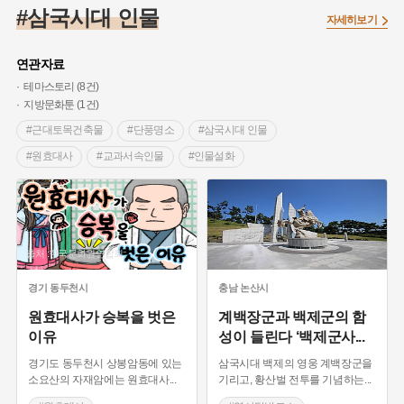
#임시의정원
#고구려
#고구마
#한의학
#강진
#삼국시대 인물
자세히보기
#인천
#외성
#허준
#농업
#지역의 설화
#낙성대
#황해도
#지역의 오래된 가게
#어린이역사콘텐츠
#백년가게
연관자료
#조선역사
#대한애국부인회
#아차산성
#빵지순례
테마스토리 (8건)
지방문화툰 (1건)
#왕건
#전라남도 지명유래
#목민관
#강감찬
#근대토목건축물
#단풍명소
#삼국시대 인물
#온라인 생활사박물관
#강동구
#제주도설화
#원효대사
#교과서속인물
#인물설화
#여성독립운동가
#조선시대 문신
#3.1운동
#애민
#사랑 이야기
#드라마 주요 소재
#교과서속여행
#김마리아
#여성 독립운동가
#28독립선언
#온달
#예능프로그램 주요소재
#역사탐방코스
#문화유산
#노원구
#마을
#전설
#박물관
#논산 가볼만한곳
#부부 설화
#평창 가볼만한곳
#경기도설화
#강서구
#공예품
#원호원두표묘역
#용인
출처 :한국문화원연합회
#전통악기
#가야금 명인
#고령 가볼만한곳
#지명유래
#블루리본
#대한민국임시정부
#염전
#궁예
#왕건
경기
동두천시
충남
논산시
#용인의 전설
#끈기
#산성
#동화
#생활용품
원효대사가 승복을 벗은
계백장군과 백제군의 함
#의병활동
#영산포
#수령
#부산
#항일투쟁
이유
성이 들린다 ‘백제군사
...
#남자현
경기도 동두천시 상봉암동에 있는
삼국시대 백제의 영웅 계백장군을
소요산의 자재암에는 원효대사
...
기리고, 황산벌 전투를 기념하는
...