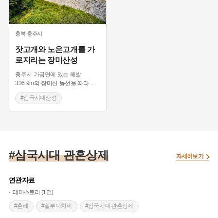
충북
충주시
잣고개와 노은고개를 가
로지리는 장미산성
충주시 가금면에 있는 해발
336.9m의 장미산 능선을 따라
...
#삼국시대산성
#삼국시대 관혼상제
자세히보기
연관자료
테마스토리 (1건)
#혼례
#일부다처제
#삼국시대 관혼상제