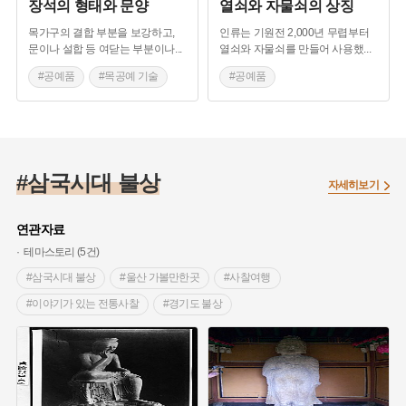
장석의 형태와 문양
열쇠와 자물쇠의 상징
목가구의 결합 부분을 보강하고,
인류는 기원전 2,000년 무렵부터
문이나 설합 등 여닫는 부분이나
...
열쇠와 자물쇠를 만들어 사용했
...
#공예품
#목공예 기술
#공예품
#삼국시대 공예품
#삼국시대 공예품
#전통 공예 기술
#목공예기술
#삼국시대 불상
자세히보기
연관자료
테마스토리 (5건)
#삼국시대 불상
#울산 가볼만한곳
#사찰여행
#이야기가 있는 전통사찰
#경기도 불상
#조선시대 문물
#서울 불상
#경상남도 불상
#삼국시대 기록문화
#고구려 기록문화
#불교
#한국의 불상