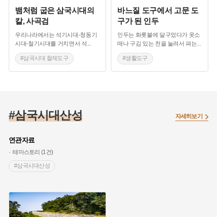
뱀처럼 굽은 삼국시대의
바느질 도구에서 고문 도
칼, 사곡검
구가 된 인두
우리나라에서는 석기시대-청동기
인두는 화롯불에 달구었다가 옷소
시대-철기시대를 거치면서 석
...
매나 구김 있는 천을 눌려서 펴는
...
#삼국시대 철제도구
#생활도구
#전주 가볼만한곳
#부여 가볼만한곳
#삼국시대 무기
#삼국시대 철제도구
#삼국시대산성
자세히보기
연관자료
테마스토리 (1건)
#삼국시대산성