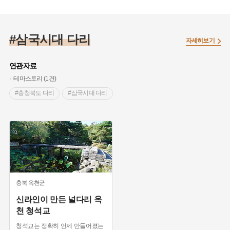
#함안 산성
#전라남도 산성
#예능프로그램 촬영지
#삼국시대 다리
자세히보기
연관자료
테마스토리 (1건)
#충청북도 다리
#삼국시대 다리
충북
옥천군
신라인이 만든 널다리 옥
천 청석교
청석교는 정확히 언제 만들어졌는