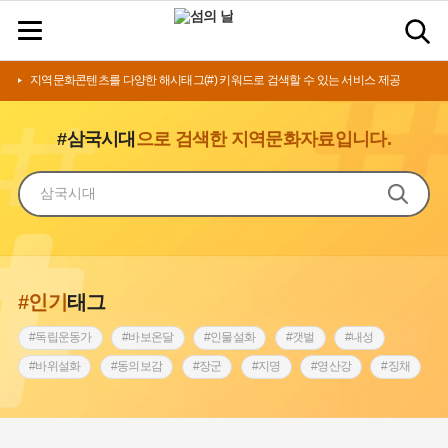
지역문화콘텐츠를 다양한 해시태그(#) 키워드로 검색할 수 있는 서비스 제공
#삼국시대
으로 검색한 지역문화자료입니다.
#인기
태그
#독립운동가
#바보온달
#인물설화
#갯벌
#내성
#바위설화
#동의보감
#장군
#지명
#영산강
#징채
#종로구
#설화
#상서리 오재호
#조선 시대 사회
#단지
#나주
#풍속
#먼우금
#여성의원
#내시
#성곽