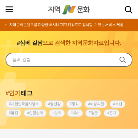
지역문화콘텐츠를 다양한 해시태그(#) 키워드로 검색할 수 있는 서비스 제공
#삼베 길쌈
으로 검색한 지역문화자료입니다.
#인기
태그
#대한민국임시정부
#영산강
#동화
#여성의원
#부산
#염전
#인물설화
#설화
#내시
#장군
#끈기
#상서리 오재호
#김마리아
#동의보감
#원호원두표묘역
#전라남도 지명유래
#아차산성
#강동구
#강서구
#징채