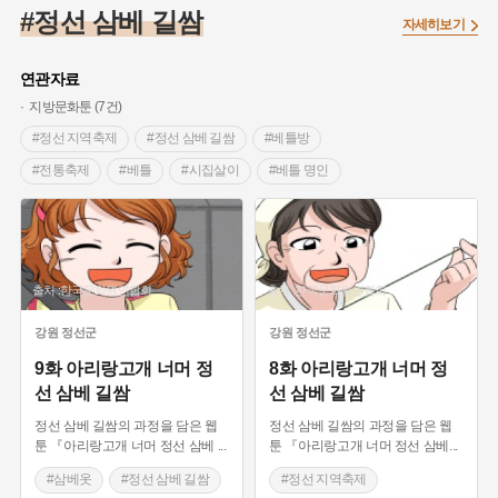
#온달
#의병활동
#빵지순례
#낙성대
#문화유산
#정선 삼베 길쌈
자세히보기
#독립운동가
#영산포
#성곽
#단지
#외성
#수령
#풍속
#황해도
#대한애국부인회
#여성독립운동가
연관자료
#지역의 설화
#항일투쟁
#경기도설화
#조선시대 문신
지방문화툰 (7건)
#애민
#노원구
#남자현
#조선역사
#용인의 전설
#정선 지역축제
#정선 삼베 길쌈
#베틀방
#강감찬
#박물관
#한의학
#여성 독립운동가
#산성
#전통축제
#베틀
#시집살이
#베틀 명인
#어린이역사콘텐츠
#강진
#제주도설화
#임시의정원
#베 짜기
#삼베옷
#전설
#용인
#온라인 생활사박물관
#바위설화
#마을
#백년가게
#인천
#고구려
#지명
#지명유래
출처 :한국문화원연합회
출처 :한국문화원연합회
#3.1운동
#목민관
#생활용품
#허준
#블루리본
#먼우금
#농업
#나주
#갯벌
#고구마
#종로구
강원
정선군
강원
정선군
#28독립선언
#내성
#왕건
#지역의 오래된 가게
9화 아리랑고개 너머 정
8화 아리랑고개 너머 정
선 삼베 길쌈
선 삼베 길쌈
#조선 시대 사회
#공예품
#바보온달
정선 삼베 길쌈의 과정을 담은 웹
정선 삼베 길쌈의 과정을 담은 웹
툰 『아리랑고개 너머 정선 삼베
...
툰 『아리랑고개 너머 정선 삼베
...
#삼베옷
#정선 삼베 길쌈
#정선 지역축제