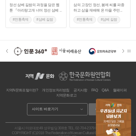
정선 삼베 길쌈의 과정을 담은 웹
삼의 고장인 정선, 봄에 씨를 파종
툰 『아리랑고개 너머 정선 삼베
...
하고 삼을 재배해 온 마을 주민
...
#전통축제
#삼베 길쌈
#전통축제
#삼베 길쌈
#정선댁
#정선 지역축제
지역N문화포털이란?
개인정보처리방침
공지사항
FAQ
Q&A
월페이퍼
지역문화로고
이동
서울시 마포대로49 성우빌딩 308호
TEL. 02-704-2379
FAX. 02.704-2377
COPYRIGHT (C)2018 The Federation of Korean Cultural Centers. ALL RIGHT