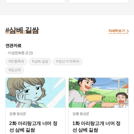
#베 짜기
#정선 삼베 길쌈
#삼베 길쌈
자세히보기
연관자료
지방문화툰 (2건)
#전통축제
#삼베 길쌈
#정선 지역축제
#정선댁
출처 :한국문화원연합회
출처 :한국문화원연합회
강원
정선군
강원
정선군
2화 아리랑고개 너머 정
1화 아리랑고개 너머 정
선 삼베 길쌈
선 삼베 길쌈