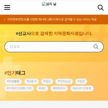
지역문화콘텐츠를 다양한 해시태그(#) 키워드로 검색할 수 있는 서비스 제공
#선교사
으로 검색한 지역문화자료입니다.
#인기
태그
#의병활동
#강동구
#용인
#아차산성
#장군
#지역의 오래된 가게
#애민
#문화유산
#상서리 오재호
#3.1운동
#지명
#바보온달
#낙성대
#고구려
#빵지순례
#전라남도 지명유래
#갯벌
#나주