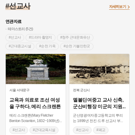
#조선 시대 사회
#농업
#독립운동가
#수령
#왕건
#선교사
자세히보기
#허준
#28독립선언
#온달
#조선역사
#지명유래
#여성독립운동가
#항일투쟁
#원호원두표묘역
#목민관
연관자료
#백년가게
#온라인 생활사박물관
#외성
#동의보감
테마스토리 (5건)
#단지
#설화
#인물설화
#대한애국부인회
#생활용품
#선교사
#드라마 촬영지
#청주 근대문화유산
#고구마
#김마리아
#바위설화
#인천
#강감찬
#근대종교시설
#순천 가옥
#순천 가볼만한곳
#강진
#블루리본
#전설
#조선시대 문신
#광주 가볼만한곳
#영화 촬영지
#근대교육시설
#여성 독립운동가
#지역의 설화
#성곽
#어린이역사콘텐츠
#의료원
#폐교
#근대교육
#여성교육
#내시
#내성
#먼우금
#징채
#제주도설화
#영산강
#구암동산
#멜볼딘여학교
#기독교계
#대한민국임시정부
#강서구
#마을
#종로구
#노원구
#테니스부
#성당
#안성가볼만한곳
#부산
#염전
#끈기
#용인의 전설
#여성의원
#풍속
#경기도근대문화
#안성근대문화
서울
서대문구
전북
군산시
#경기도설화
#남자현
#한의학
#동화
#임시의정원
#충청도근대문화
#음성근대문화
교육과 의료로 조선 여성
멜볼딘여중고 교사 신축,
을 구하다, 메리 스크랜튼
군산비행장 미군의 지원
...
#황해도
#산성
#박물관
#공예품
#영산포
#우리나라의성당
#음성가볼만한곳
메리 스크랜튼(Mary Fletcher
군산영광여자중고등학교의 뿌리
#청주가볼만한곳
#청주근대문화
#순천근대문화
Benton Scranton, 1832~1909년)
...
는 1899년 전킨·드루 선교사 부
...
#생가
#종교시설
#순천가볼만한곳
#선교사
#근대교육시설
#선교사
#폐교
#전라도근대문화
#안정복
#최봉항