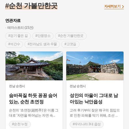
#임시의정원
#고구려
#고구마
#한의학
#강진
#순천 가볼만한곳
자세히보기
#인천
#외성
#허준
#농업
#지역의 설화
#낙성대
#황해도
#지역의 오래된 가게
#어린이역사콘텐츠
#백년가게
연관자료
#조선역사
#대한애국부인회
#아차산성
#빵지순례
테마스토리 (15건)
#왕건
#전라남도 지명유래
#목민관
#강감찬
#걷기 좋은 길
#단풍명소
#순천 가볼만한곳
#온라인 생활사박물관
#강동구
#제주도설화
#석간수
#전라남도 샘과 우물
#고갯길
#여성독립운동가
#조선시대 문신
#3.1운동
#애민
#경관이 아름다운 곳
#우리나라 3대 읍성
#김마리아
#여성 독립운동가
#28독립선언
#온달
#드라마 촬영지
#선교사
#근대종교시설
#문화유산
#노원구
#마을
#전설
#박물관
#순천 가옥
#자연여행지
#불교
#순천
#경기도설화
#강서구
#공예품
#원호원두표묘역
#용인
#보물
#불교경전
#순천 누정
#사찰의 누정
#지명유래
#블루리본
#대한민국임시정부
#염전
#전라남도 누정
#보양식
#순천만
전남
순천시
전남
순천시
#용인의 전설
#끈기
#산성
#동화
#생활용품
#전라남도 별미
#순천 향토음식
#관광명소
숨바꼭질 하듯 꽁꽁 숨어
성안의 마을이 그대로 남
있는, 순천 초연정
아있는 낙안읍성
#의병활동
#영산포
#수령
#부산
#항일투쟁
#사찰여행
#불교 국가유산
#일제강점기
#남자현
순천의 ‘초연정(超然亭)’은 이름 그
고려 후기부터 잦은 왜구의 침입으
#사회운동가
#전라남도의 산
대로 ‘자연을 뛰어넘는 자연 속
...
로 인한 피해를 막기 위해, 조선
...
#순천 누정
#우리나라 3대 읍성