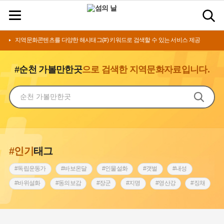
지역문화콘텐츠를 다양한 해시태그(#) 키워드로 검색할 수 있는 서비스 제공
#순천 가볼만한곳
으로 검색한 지역문화자료입니다.
#인기
태그
#독립운동가
#바보온달
#인물설화
#갯벌
#내성
#바위설화
#동의보감
#장군
#지명
#영산강
#징채
#종로구
#설화
#상서리 오재호
#조선 시대 사회
#단지
#나주
#풍속
#먼우금
#여성의원
#내시
#성곽