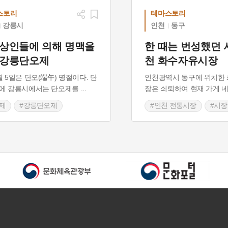
스토리
테마스토리
강릉시
인천
동구
 상인들에 의해 명맥을
한 때는 번성했던 
 강릉단오제
천 화수자유시장
월 5일은 단오(端午) 명절이다. 단
인천광역시 동구에 위치한
렵에 강릉시에서는 단오제를
...
장은 쇠퇴하여 현재 가게 
제
#강릉단오제
#인천 전통시장
#시장
류무형유산
#시장 생활 모습
#인천 가볼만한곳
 생활 유지