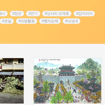
내시
#장군
#끈기
#상서리 오재호
#김마리아
#온달
#의병활동
#빵지순례
#낙성대
#대한애국부인회
#여성독립운동가
#지역의 설화
 전설
#강감찬
#박물관
#한의학
#용인
#온라인 생활사박물관
#바위설화
#마을
#블루리본
#먼우금
#농업
#나주
#갯벌
#공예품
#바보온달