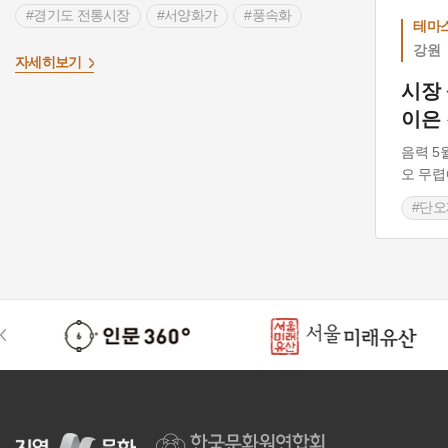
#경기도 전통시장
#서양화가
#풍속화
테마
#풍속화가
#서울 전통시장
강원
>
자세히보기
#서울 가볼만한곳
#인천 전통시장
시장
이은
#인천 가볼만한곳
#강원도 전통시장
#춘천 가볼만한곳
#파주 가볼만한곳
음력 5
오 무
#민속극
#시장 관련 속담
#시장 관련 용어
#단오
#인형극
#남사당패
#단오제
#인
#강릉단오제
#인류무형유산
#시장
#시장 생활 유지
#소설
#장돌뱅이
#타령
#시장의 역사