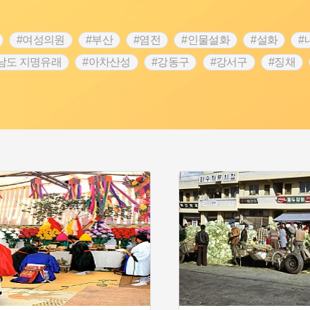
#여성의원
#부산
#염전
#인물설화
#설화
#
남도 지명유래
#아차산성
#강동구
#강서구
#징채
#성곽
#단지
#외성
#수령
#풍속
#황해도
 문신
#애민
#노원구
#남자현
#조선역사
#용인의
역사콘텐츠
#강진
#제주도설화
#임시의정원
#전설
명
#지명유래
#3.1운동
#목민관
#생활용품
#허준
#내성
#왕건
#지역의 오래된 가게
#조선 시대 사회