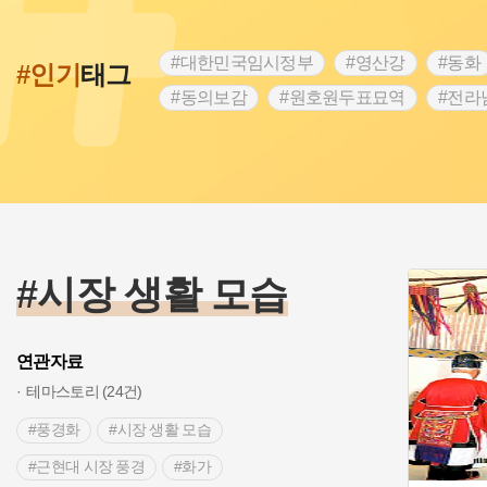
#대한민국임시정부
#영산강
#동화
#인기
태그
#동의보감
#원호원두표묘역
#전라
#문화유산
#독립운동가
#영산포
#항일투쟁
#경기도설화
#조선시대
#여성 독립운동가
#산성
#어린이
#백년가게
#인천
#고구려
#지
#고구마
#종로구
#28독립선언
#시장 생활 모습
연관자료
테마스토리 (24건)
#풍경화
#시장 생활 모습
#근현대 시장 풍경
#화가