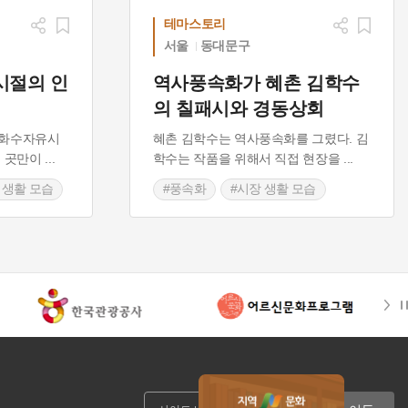
테마스토리
서울
동대문구
시절의 인
역사풍속화가 혜촌 김학수
의 칠패시와 경동상회
 화수자유시
혜촌 김학수는 역사풍속화를 그렸다. 김
네 곳만이
...
학수는 작품을 위해서 직접 현장을
...
 생활 모습
#풍속화
#시장 생활 모습
#풍속화가