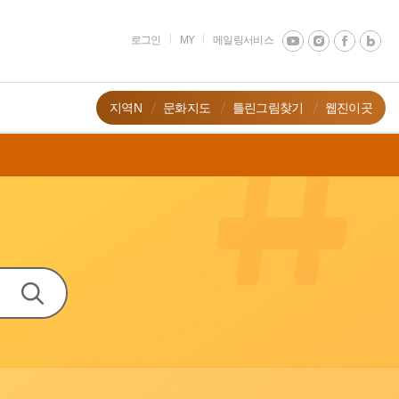
로그인
MY
메일링서비스
지역N
문화지도
틀린그림찾기
웹진이곳